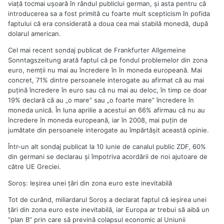
viaţă tocmai uşoară în rândul publiclui german, şi asta pentru că
introducerea sa a fost primită cu foarte mult scepticism în pofida
faptului că era considerată a doua cea mai stabilă monedă, după
dolarul american.
Cel mai recent sondaj publicat de Frankfurter Allgemeine
Sonntagszeitung arată faptul că pe fondul problemelor din zona
euro, nemţii nu mai au încredere în în moneda europeană. Mai
concret, 71% dintre persoanele interogate au afirmat că au mai
puţină încredere în euro sau că nu mai au deloc, în timp ce doar
19% declară că au „o mare” sau „o foarte mare” încredere în
moneda unică. În luna aprilie a acestui an 66% afirmau că nu au
încredere în moneda europeană, iar în 2008, mai puţin de
jumătate din persoanele interogate au împărtăşit această opinie.
Într-un alt sondaj publicat la 10 iunie de canalul public ZDF, 60%
din germani se declarau şi împotriva acordării de noi ajutoare de
către UE Greciei.
Soroş: Ieşirea unei ţări din zona euro este inevitabilă
Tot de curând, miliardarul Soroş a declarat faptul că ieşirea unei
ţări din zona euro este inevitabilă, iar Europa ar trebui să aibă un
“plan B” prin care să prevină colapsul economic al Uniunii