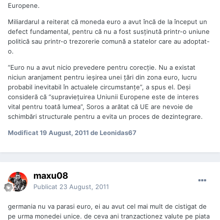
Europene.
Miliardarul a reiterat că moneda euro a avut încă de la început un
defect fundamental, pentru că nu a fost susţinută printr-o uniune
politică sau printr-o trezorerie comună a statelor care au adoptat-
o.
“Euro nu a avut nicio prevedere pentru corecţie. Nu a existat
niciun aranjament pentru ieşirea unei ţări din zona euro, lucru
probabil inevitabil în actualele circumstanţe”, a spus el. Deşi
consideră că “supravieţuirea Uniunii Europene este de interes
vital pentru toată lumea”, Soros a arătat că UE are nevoie de
schimbări structurale pentru a evita un proces de dezintegrare.
Modificat
19 August, 2011
de Leonidas67
maxu08
Publicat
23 August, 2011
germania nu va parasi euro, ei au avut cel mai mult de cistigat de
pe urma monedei unice. de ceva ani tranzactionez valute pe piata