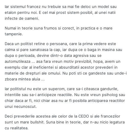
Iar sistemul francez nu trebuie sa mai fie deloc un model sau
etalon pentru noi. E cel mai prost sistem posibil, al unei natii
infecte de oameni.
Numai in teorie suna frumos si corect, in practica e o mare
tampenie.
Daca un politist retine o persoana, care la prima vedere este
calma si pare sanatoasa la cap, iar dupa ce o baga in masina sau
dupa o perioada, devine dintr-o data agresiva sau se
automutileaza ... asa fara vreun motiv previzibil, hopa, avem un
exemplu clar al ineficientei si absurditatii acestor prevederi in
materie de drepturi ale omului. Nu poti sti ce gandeste sau unde-i
zboara mintea aluia ...
Iar politistul nu este un superom, care sa-i citeasca gandurile,
intentiile sau sa-i anticipeze reactiile. Nu este vreun psiholog sau
chiar daca ar fi, nici chiar asa nu ar fi posibila anticiparea reactiilor
unui necunoscut.
Deci prevederile acestea ale celor de la CEDO si ale francezilor
sunt un mare bullshit. Suna bine in teorie, dar n-au nicio legatura
cu realitatea.