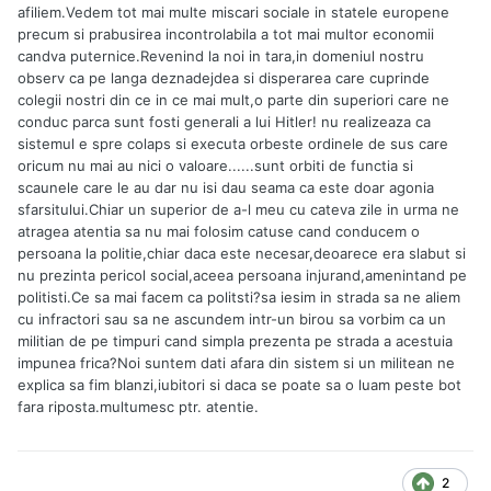
afiliem.Vedem tot mai multe miscari sociale in statele europene
precum si prabusirea incontrolabila a tot mai multor economii
candva puternice.Revenind la noi in tara,in domeniul nostru
observ ca pe langa deznadejdea si disperarea care cuprinde
colegii nostri din ce in ce mai mult,o parte din superiori care ne
conduc parca sunt fosti generali a lui Hitler! nu realizeaza ca
sistemul e spre colaps si executa orbeste ordinele de sus care
oricum nu mai au nici o valoare......sunt orbiti de functia si
scaunele care le au dar nu isi dau seama ca este doar agonia
sfarsitului.Chiar un superior de a-l meu cu cateva zile in urma ne
atragea atentia sa nu mai folosim catuse cand conducem o
persoana la politie,chiar daca este necesar,deoarece era slabut si
nu prezinta pericol social,aceea persoana injurand,amenintand pe
politisti.Ce sa mai facem ca politsti?sa iesim in strada sa ne aliem
cu infractori sau sa ne ascundem intr-un birou sa vorbim ca un
militian de pe timpuri cand simpla prezenta pe strada a acestuia
impunea frica?Noi suntem dati afara din sistem si un militean ne
explica sa fim blanzi,iubitori si daca se poate sa o luam peste bot
fara riposta.multumesc ptr. atentie.
2