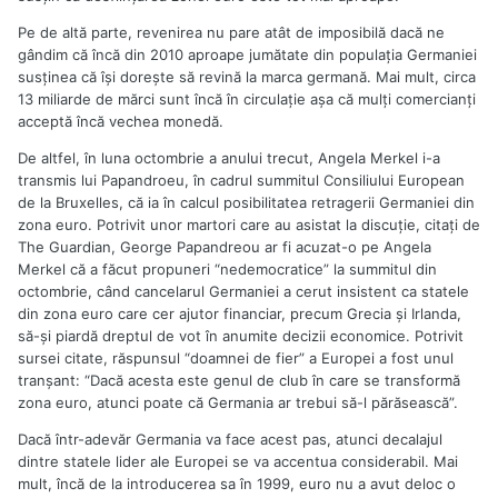
Pe de altă parte, revenirea nu pare atât de imposibilă dacă ne
gândim că încă din 2010 aproape jumătate din populaţia Germaniei
susţinea că îşi doreşte să revină la marca germană. Mai mult, circa
13 miliarde de mărci sunt încă în circulaţie aşa că mulţi comercianţi
acceptă încă vechea monedă.
De altfel, în luna octombrie a anului trecut, Angela Merkel i-a
transmis lui Papandroeu, în cadrul summitul Consiliului European
de la Bruxelles, că ia în calcul posibilitatea retragerii Germaniei din
zona euro. Potrivit unor martori care au asistat la discuţie, citaţi de
The Guardian, George Papandreou ar fi acuzat-o pe Angela
Merkel că a făcut propuneri “nedemocratice” la summitul din
octombrie, când cancelarul Germaniei a cerut insistent ca statele
din zona euro care cer ajutor financiar, precum Grecia şi Irlanda,
să-şi piardă dreptul de vot în anumite decizii economice. Potrivit
sursei citate, răspunsul “doamnei de fier” a Europei a fost unul
tranşant: “Dacă acesta este genul de club în care se transformă
zona euro, atunci poate că Germania ar trebui să-l părăsească”.
Dacă într-adevăr Germania va face acest pas, atunci decalajul
dintre statele lider ale Europei se va accentua considerabil. Mai
mult, încă de la introducerea sa în 1999, euro nu a avut deloc o