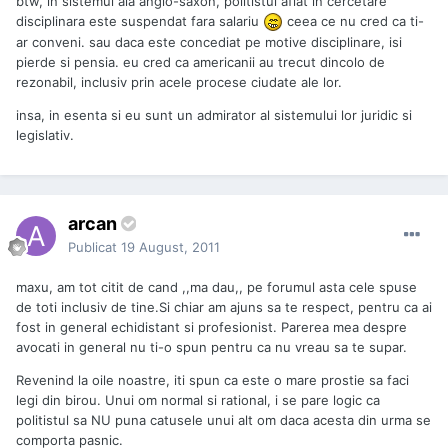
btw, in sistemul ala anglo-saxon, politistul aflat in cercetare
disciplinara este suspendat fara salariu
ceea ce nu cred ca ti-
ar conveni. sau daca este concediat pe motive disciplinare, isi
pierde si pensia. eu cred ca americanii au trecut dincolo de
rezonabil, inclusiv prin acele procese ciudate ale lor.
insa, in esenta si eu sunt un admirator al sistemului lor juridic si
legislativ.
arcan
Publicat
19 August, 2011
maxu, am tot citit de cand ,,ma dau,, pe forumul asta cele spuse
de toti inclusiv de tine.Si chiar am ajuns sa te respect, pentru ca ai
fost in general echidistant si profesionist. Parerea mea despre
avocati in general nu ti-o spun pentru ca nu vreau sa te supar.
Revenind la oile noastre, iti spun ca este o mare prostie sa faci
legi din birou. Unui om normal si rational, i se pare logic ca
politistul sa NU puna catusele unui alt om daca acesta din urma se
comporta pasnic.