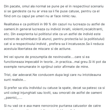
Din pacate, omul ala normal se pune pe el in respectivul scenariu
si se gandeste ca nu ar vrea sa ii fie puse catuse, pentru ca el
fiind om cu capul pe umeri nu ar face nimic rau.
Realitatea e ca politistii in 99 % din cazuri nu lucreaza cu astfel de
oameni.In general lucreaza cu indivizi inraiti, violenti,recalcitranti,
etc. Din exeprienta lui politistul stie ca un astfel de individ este
extrem de schimbator.Si atunci, pentru protectia lui (a politistului)
cat si a respectivului individ , prefera sa il incatuseze.Sa ii reduca
acestuia libertatea de miscare si de actiune.
Imi vei spune de prezumptia de nevinovatie....care si ea
functioneaza impecabil in teorie...in practica...mai greu.Si iti pot da
exemple nenumarate in sprijinul celor afirmate de mine.
Trist, dar adevarat.Ne conducem dupa legi care nu intotdeauna
sunt realiste...
Si prefer sa stiu individul cu catuse la spate, decat sa patesc ca si
unii colegi injunghiati sau loviti, sau omorati de astfel de oameni
,,pasnici,,....
Si nu vad ce e asa mare nenorocire purtarea catuselor de catre