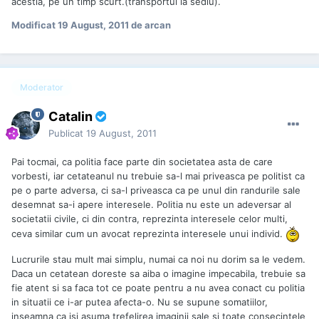
acestia, pe un timp scurt.(transportul la sediu).
Modificat
19 August, 2011
de arcan
Moderator
Catalin
Publicat
19 August, 2011
Pai tocmai, ca politia face parte din societatea asta de care
vorbesti, iar cetateanul nu trebuie sa-l mai priveasca pe politist ca
pe o parte adversa, ci sa-l priveasca ca pe unul din randurile sale
desemnat sa-i apere interesele. Politia nu este un adeversar al
societatii civile, ci din contra, reprezinta interesele celor multi,
ceva similar cum un avocat reprezinta interesele unui individ.
Lucrurile stau mult mai simplu, numai ca noi nu dorim sa le vedem.
Daca un cetatean doreste sa aiba o imagine impecabila, trebuie sa
fie atent si sa faca tot ce poate pentru a nu avea conact cu politia
in situatii ce i-ar putea afecta-o. Nu se supune somatiilor,
inseamna ca isi asuma trefelirea imaginii sale si toate consecintele