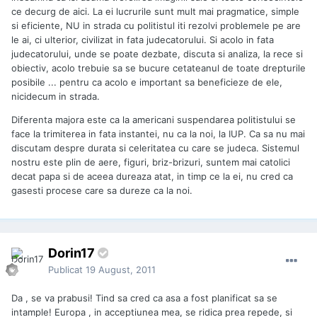
ce decurg de aici. La ei lucrurile sunt mult mai pragmatice, simple
si eficiente, NU in strada cu politistul iti rezolvi problemele pe are
le ai, ci ulterior, civilizat in fata judecatorului. Si acolo in fata
judecatorului, unde se poate dezbate, discuta si analiza, la rece si
obiectiv, acolo trebuie sa se bucure cetateanul de toate drepturile
posibile ... pentru ca acolo e important sa beneficieze de ele,
nicidecum in strada.
Diferenta majora este ca la americani suspendarea politistului se
face la trimiterea in fata instantei, nu ca la noi, la IUP. Ca sa nu mai
discutam despre durata si celeritatea cu care se judeca. Sistemul
nostru este plin de aere, figuri, briz-brizuri, suntem mai catolici
decat papa si de aceea dureaza atat, in timp ce la ei, nu cred ca
gasesti procese care sa dureze ca la noi.
Dorin17
Publicat
19 August, 2011
Da , se va prabusi! Tind sa cred ca asa a fost planificat sa se
intample! Europa , in acceptiunea mea, se ridica prea repede, si