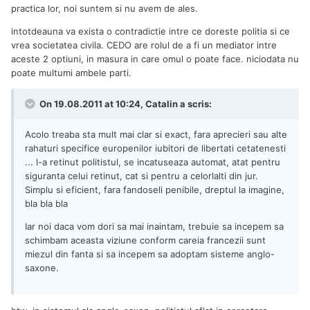
practica lor, noi suntem si nu avem de ales.
intotdeauna va exista o contradictie intre ce doreste politia si ce
vrea societatea civila. CEDO are rolul de a fi un mediator intre
aceste 2 optiuni, in masura in care omul o poate face. niciodata nu
poate multumi ambele parti.
On 19.08.2011 at 10:24, Catalin a scris:
Acolo treaba sta mult mai clar si exact, fara aprecieri sau alte
rahaturi specifice europenilor iubitori de libertati cetatenesti
... l-a retinut politistul, se incatuseaza automat, atat pentru
siguranta celui retinut, cat si pentru a celorlalti din jur.
Simplu si eficient, fara fandoseli penibile, dreptul la imagine,
bla bla bla
Iar noi daca vom dori sa mai inaintam, trebuie sa incepem sa
schimbam aceasta viziune conform careia francezii sunt
miezul din fanta si sa incepem sa adoptam sisteme anglo-
saxone.