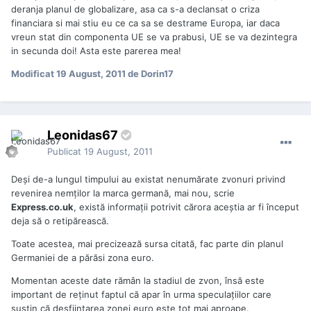
deranja planul de globalizare, asa ca s-a declansat o criza
financiara si mai stiu eu ce ca sa se destrame Europa, iar daca
vreun stat din componenta UE se va prabusi, UE se va dezintegra
in secunda doi! Asta este parerea mea!
Modificat
19 August, 2011
de Dorin17
Leonidas67
Publicat
19 August, 2011
Deşi de-a lungul timpului au existat nenumărate zvonuri privind
revenirea nemţilor la marca germană, mai nou, scrie
Express.co.uk
, există informaţii potrivit cărora aceştia ar fi început
deja să o retipărească.
Toate acestea, mai precizează sursa citată, fac parte din planul
Germaniei de a părăsi zona euro.
Momentan aceste date rămân la stadiul de zvon, însă este
important de reţinut faptul că apar în urma speculaţiilor care
susţin că desfiinţarea zonei euro este tot mai aproape.