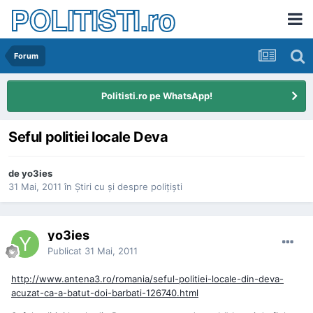
POLITISTI.ro
Forum
Politisti.ro pe WhatsApp!
Seful politiei locale Deva
de
yo3ies
31 Mai, 2011
în
Ştiri cu şi despre poliţişti
yo3ies
Publicat
31 Mai, 2011
http://www.antena3.ro/romania/seful-politiei-locale-din-deva-
acuzat-ca-a-batut-doi-barbati-126740.html