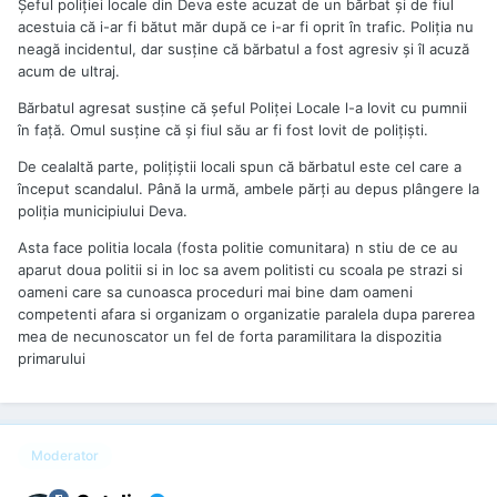
Şeful poliţiei locale din Deva este acuzat de un bărbat şi de fiul
acestuia că i-ar fi bătut măr după ce i-ar fi oprit în trafic. Poliţia nu
neagă incidentul, dar susţine că bărbatul a fost agresiv şi îl acuză
acum de ultraj.
Bărbatul agresat susţine că şeful Poliţei Locale l-a lovit cu pumnii
în faţă. Omul susţine că şi fiul său ar fi fost lovit de poliţişti.
De cealaltă parte, poliţiştii locali spun că bărbatul este cel care a
început scandalul. Până la urmă, ambele părţi au depus plângere la
poliţia municipiului Deva.
Asta face politia locala (fosta politie comunitara) n stiu de ce au
aparut doua politii si in loc sa avem politisti cu scoala pe strazi si
oameni care sa cunoasca proceduri mai bine dam oameni
competenti afara si organizam o organizatie paralela dupa parerea
mea de necunoscator un fel de forta paramilitara la dispozitia
primarului
Moderator