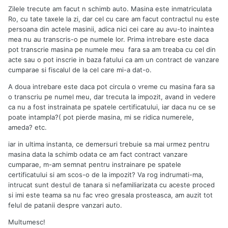
Zilele trecute am facut n schimb auto. Masina este inmatriculata
Ro, cu tate taxele la zi, dar cel cu care am facut contractul nu este
persoana din actele masinii, adica nici cei care au avu-to inaintea
mea nu au transcris-o pe numele lor. Prima intrebare este daca
pot transcrie masina pe numele meu fara sa am treaba cu cel din
acte sau o pot inscrie in baza fatului ca am un contract de vanzare
cumparae si fiscalul de la cel care mi-a dat-o.
A doua intrebare este daca pot circula o vreme cu masina fara sa
o transcriu pe numel meu, dar trecuta la impozit, avand in vedere
ca nu a fost instrainata pe spatele certificatului, iar daca nu ce se
poate intampla?( pot pierde masina, mi se ridica numerele,
ameda? etc.
iar in ultima instanta, ce demersuri trebuie sa mai urmez pentru
masina data la schimb odata ce am fact contract vanzare
cumparae, m-am semnat pentru instrainare pe spatele
certificatului si am scos-o de la impozit? Va rog indrumati-ma,
intrucat sunt destul de tanara si nefamiliarizata cu aceste proced
si imi este teama sa nu fac vreo gresala prosteasca, am auzit tot
felul de patanii despre vanzari auto.
Multumesc!