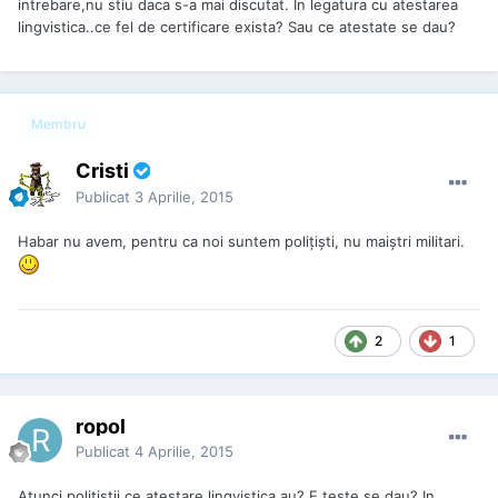
intrebare,nu stiu daca s-a mai discutat. In legatura cu atestarea
lingvistica..ce fel de certificare exista? Sau ce atestate se dau?
Membru
Cristi
Publicat
3 Aprilie, 2015
Habar nu avem, pentru ca noi suntem polițiști, nu maiștri militari.
2
1
ropol
Publicat
4 Aprilie, 2015
Atunci politistii ce atestare lingvistica au? E teste se dau? In