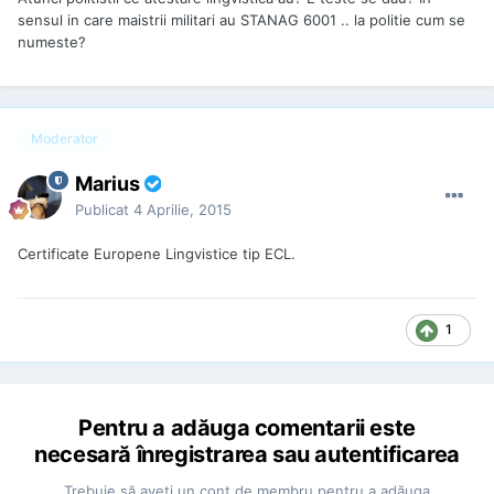
sensul in care maistrii militari au STANAG 6001 .. la politie cum se
numeste?
Moderator
Marius
Publicat
4 Aprilie, 2015
Certificate Europene Lingvistice tip ECL.
1
Pentru a adăuga comentarii este
necesară înregistrarea sau autentificarea
Trebuie să aveţi un cont de membru pentru a adăuga