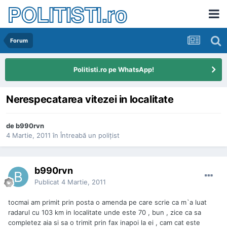
POLITISTI.ro
Forum
Politisti.ro pe WhatsApp!
Nerespecatarea vitezei in localitate
de
b990rvn
4 Martie, 2011
în
Întreabă un poliţist
b990rvn
Publicat
4 Martie, 2011
tocmai am primit prin posta o amenda pe care scrie ca m`a luat
radarul cu 103 km in localitate unde este 70 , bun , zice ca sa
completez aia si sa o trimit prin fax inapoi la ei , cam cat este