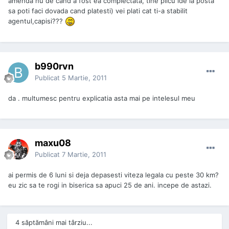
amenda nu de cand a fost ea complectata, tine plicu lde la posta
sa poti faci dovada cand platesti) vei plati cat ti-a stabilit
agentul,capisi???
b990rvn
Publicat
5 Martie, 2011
da . multumesc pentru explicatia asta mai pe intelesul meu
maxu08
Publicat
7 Martie, 2011
ai permis de 6 luni si deja depasesti viteza legala cu peste 30 km?
eu zic sa te rogi in biserica sa apuci 25 de ani. incepe de astazi.
4 săptămâni mai târziu...