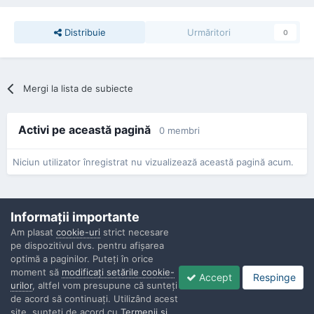
Distribuie
Urmăritori
0
Mergi la lista de subiecte
Activi pe această pagină
0 membri
Niciun utilizator înregistrat nu vizualizează această pagină acum.
Informaţii importante
Am plasat
cookie-uri
strict necesare
pe dispozitivul dvs. pentru afişarea
Confidenţialitate
Contactaţi-ne
Cookies
optimă a paginilor. Puteţi în orice
Copyright © Politisti.ro, 2010 - 2026
moment să
modificaţi setările cookie-
Accept
Respinge
Powered by Invision Community
urilor
, altfel vom presupune că sunteţi
de acord să continuaţi. Utilizând acest
site, sunteţi de acord cu
Termenii şi