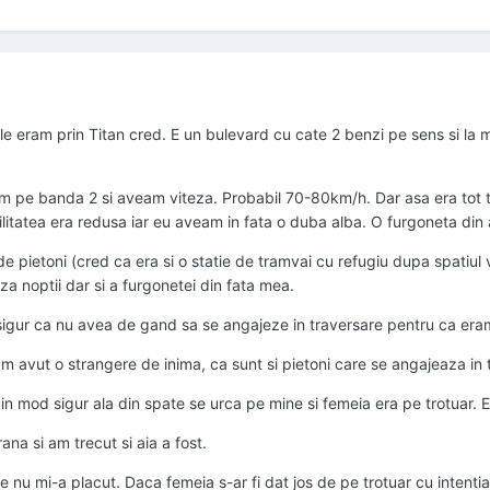
 eram prin Titan cred. E un bulevard cu cate 2 benzi pe sens si la mij
 pe banda 2 si aveam viteza. Probabil 70-80km/h. Dar asa era tot tra
ibilitatea era redusa iar eu aveam in fata o duba alba. O furgoneta din
e pietoni (cred ca era si o statie de tramvai cu refugiu dupa spatiul
a noptii dar si a furgonetei din fata mea.
sigur ca nu avea de gand sa se angajeze in traversare pentru ca eram
 avut o strangere de inima, ca sunt si pietoni care se angajeaza in t
 in mod sigur ala din spate se urca pe mine si femeia era pe trotuar. 
ana si am trecut si aia a fost.
e nu mi-a placut. Daca femeia s-ar fi dat jos de pe trotuar cu intentia 