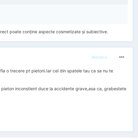
irect poate conţine aspecte cosmetizate şi subiective.
Membru
la o trecere pt pietoni.Iar cel din spatele tau ca sa nu te
n pieton inconstient duce la accidente grave,asa ca, grabestete