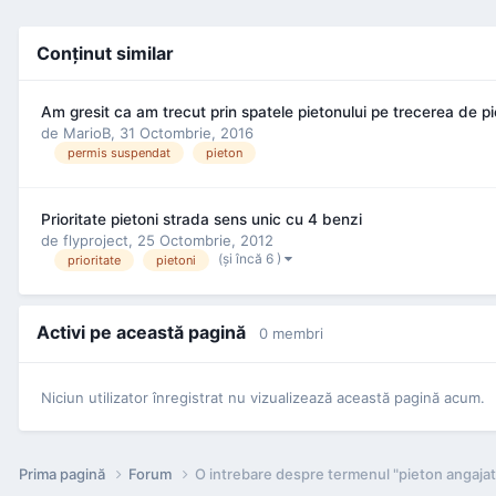
Conţinut similar
Am gresit ca am trecut prin spatele pietonului pe trecerea de pi
de
MarioB
,
31 Octombrie, 2016
permis suspendat
pieton
Prioritate pietoni strada sens unic cu 4 benzi
de
flyproject
,
25 Octombrie, 2012
(şi încă 6 )
prioritate
pietoni
Activi pe această pagină
0 membri
Niciun utilizator înregistrat nu vizualizează această pagină acum.
Prima pagină
Forum
O intrebare despre termenul "pieton angajat 