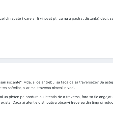
cel din spate ( care ar fi vinovat ptr ca nu a pastrat distanta) decit s
sari riscante". Mda, si ce ar trebui sa faca ca sa traverseze? Sa ast
tea soferilor, n-ar mai traversa nimeni in veci.
 un pieton pe bordura cu intentia de a traversa, fara sa fie angajat d
xista. Daca ai atentie distributiva observi trecerea din timp si reduci 