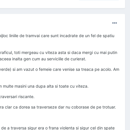
loc liniile de tramvai care sunt incadrate de un fel de spatiu
ficul, toti mergeau cu viteza asta si daca mergi cu mai putin
 aceea inalta gen cum au serviciile de curierat.
 verde) si am vazut o femeie care venise sa treaca pe acolo. Am
 multe masini una dupa alta si toate cu viteza.
raversari riscante.
Era clar ca dorea sa traverseze dar nu coborase de pe trotuar.
de a traversa sigur era o frana violenta si sigur cel din spate