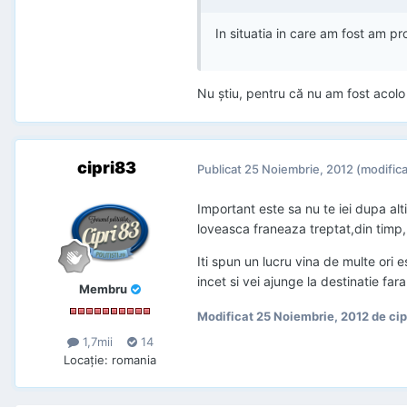
In situatia in care am fost am p
Nu ştiu, pentru că nu am fost acol
cipri83
Publicat
25 Noiembrie, 2012
(modifica
Important este sa nu te iei dupa alti
loveasca franeaza treptat,din timp,
Iti spun un lucru vina de multe ori
incet si vei ajunge la destinatie fa
Membru
Modificat
25 Noiembrie, 2012
de cip
1,7mii
14
Locaţie
:
romania