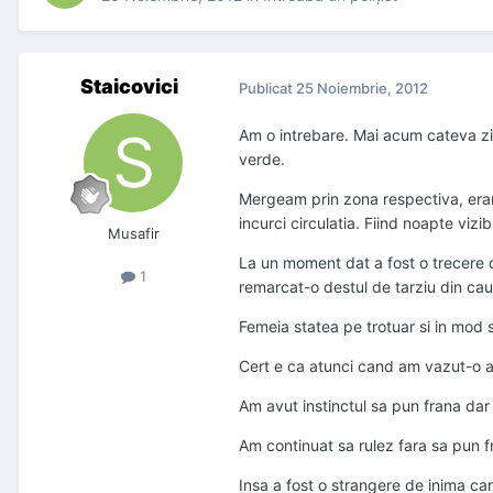
Staicovici
Publicat
25 Noiembrie, 2012
Am o intrebare. Mai acum cateva zile
verde.
Mergeam prin zona respectiva, eram
incurci circulatia. Fiind noapte viz
Musafir
La un moment dat a fost o trecere d
1
remarcat-o destul de tarziu din cauz
Femeia statea pe trotuar si in mod 
Cert e ca atunci cand am vazut-o am
Am avut instinctul sa pun frana dar
Am continuat sa rulez fara sa pun fr
Insa a fost o strangere de inima car