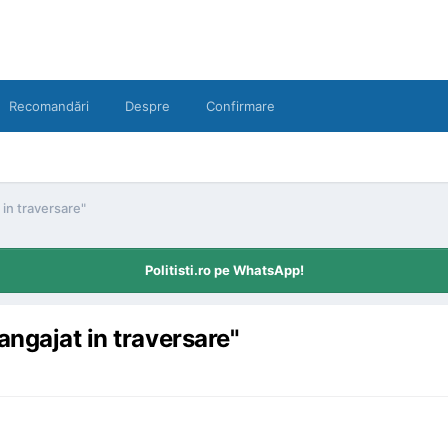
Recomandări
Despre
Confirmare
in traversare"
Politisti.ro pe WhatsApp!
angajat in traversare"