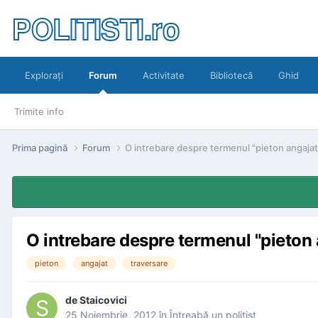
POLITISTI.ro
Exploraţi
Forum
Activitate
Bibliotecă
Ghid
Trimite info
Prima pagină
Forum
O intrebare despre termenul "pieton angajat 
O intrebare despre termenul "pieton 
pieton
angajat
traversare
de
Staicovici
25 Noiembrie, 2012
în
Întreabă un poliţist