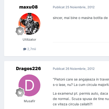
maxu08
Publicat
25 Noiembrie, 2012
sincer, mai bine o masina botita de 
Utilizator
2,7mii
Dragos226
Publicat
26 Noiembrie, 2012
"Pietoni care se angajeaza in traver
s-o lase, nu? La cum circula majorita
La examenul pt. permis auto, daca ai
de normal.. Scuza spusa de tine nu e
Musafir
ce viteza circula ceilalti?!