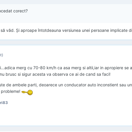
rocedat corect?
o să văd. Şi aproape întotdeauna versiunea unei persoane implicate d
t)
i...adica merg cu 70-80 km/h ca asa merg si altii,iar in apropiere se af
nu brusc si sigur acesta va observa ce ai de cand sa faci!
 este de ambele parti, deoarece un conducator auto inconstient sau u
ra probleme!
ri83