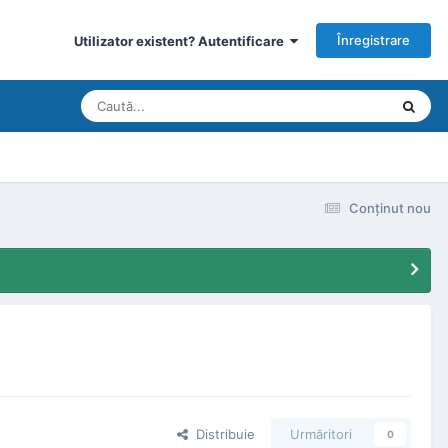
Înregistrare
Utilizator existent? Autentificare
Conţinut nou
Distribuie
Urmăritori
0