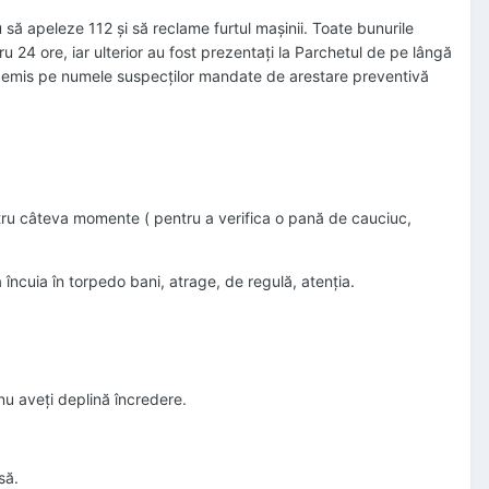
ău să apeleze 112 şi să reclame furtul maşinii. Toate bunurile
ntru 24 ore, iar ulterior au fost prezentaţi la Parchetul de pe lângă
a emis pe numele suspecţilor mandate de arestare preventivă
entru câteva momente ( pentru a verifica o pană de cauciuc,
a încuia în torpedo bani, atrage, de regulă, atenţia.
nu aveţi deplină încredere.
să.