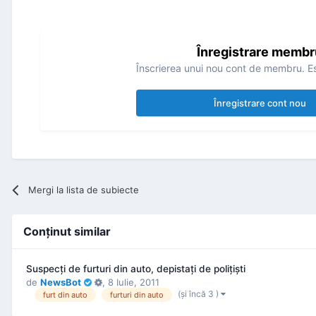
Înregistrare membr
Înscrierea unui nou cont de membru. Es
Înregistrare cont nou
Mergi la lista de subiecte
Conţinut similar
Suspecţi de furturi din auto, depistaţi de poliţişti
de
NewsBot
,
8 Iulie, 2011
(şi încă 3 )
furt din auto
furturi din auto