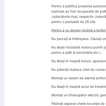
Pentru a justifica prezenţa autoturis
sustrase au fost recuperate de poliţiş
Judecătoria Huşi, respectiv Judecă
pentru o perioadă de 29 zile.
Pentru a nu deveni victimă a hoţilo
Nu parcaţi la întâmplare. Căutaţi un
Nu lăsaţi niciodată motorul pornit 
pentru a plăti la benzinărie etc.).
Nu lăsaţi în maşină bunuri, aparatura
Nu păstraţi dublura cheii de contact
Montaţi un sistem de alarmă antifur
Nu lăsaţi în maşină actul de înmatri
Montaţi un întrerupător electric gen
Păstraţi separat cheile locuinţei de 