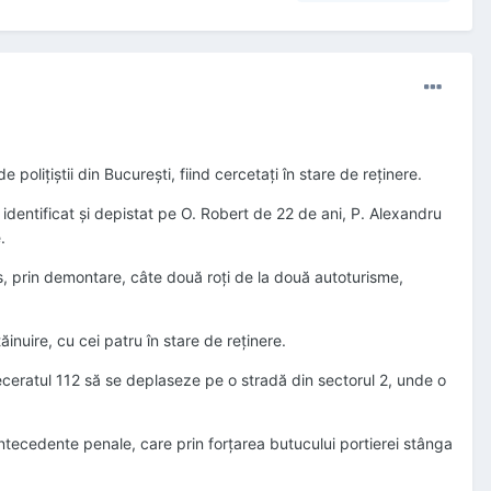
 poliţiştii din Bucureşti, fiind cercetaţi în stare de reţinere.
u identificat şi depistat pe O. Robert de 22 de ani, P. Alexandru
.
as, prin demontare, câte două roţi de la două autoturisme,
tăinuire, cu cei patru în stare de reţinere.
speceratul 112 să se deplaseze pe o stradă din sectorul 2, unde o
antecedente penale, care prin forţarea butucului portierei stânga