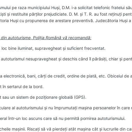
mului pe raza municipiului Huşi, D.M. i-a solicitat telefonic fratelui s
ti şi restituite părţilor prejudiciate. D. M. şi T. R. au fost reţinuţi pe
toria Huşi cu propunerea de arestare preventivă. Judecătoria Huşi 
r din autoturisme, Poliţia Română vă recomandă:
 loc bine iluminat, supravegheat şi suficient frecventat.
şi autoturismul nesupravegheat şi deschis când îl părăsiţi, chiar şi p
 electronică, bani, cărţi de credit, ordine de plată, etc. Obiceiul de 
 în sertarul de la bord.
t sau un sistem de poziţionare globală (GPS).
culare al autoturismului şi nu împrumutaţi maşina persoanelor în care 
eral într-un loc ascuns care să nu permită pornirea autoturismului.
cheile maşinii. Riscaţi să vă pierdeţi atât maşina cât şi lucrurile din ca