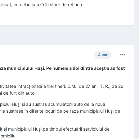
lificat, cu cel în cauză în stare de reţinere.
Autor
 raza municipiului Huşi. Pe numele a doi dintre aceştia au fost
ivitatea infracţională a trei tineri: D.M., de 27 ani, T. R., de 22
i de furt din auto.
piului Huşi şi au sustras acumulatorii auto de la nouă
ile sustrase în diferite locuri de pe raza municipiului Huşi de
iei municipiului Huşi pe timpul efectuării serviciului de
omiciliu.