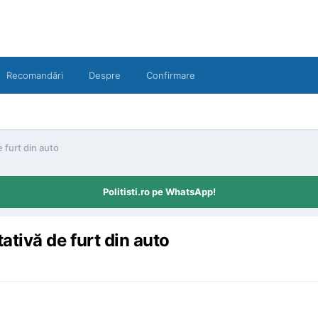
Recomandări
Despre
Confirmare
e furt din auto
Politisti.ro pe WhatsApp!
ntativă de furt din auto