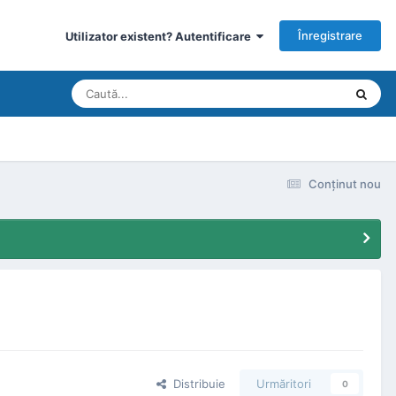
Înregistrare
Utilizator existent? Autentificare
Conţinut nou
Distribuie
Urmăritori
0