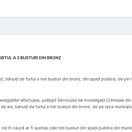
URTUL A 3 BUSTURI DIN BRONZ
ați, bănuiți de furtul a trei busturi din bronz, din spații publice, de pe
estigațiilor efectuate, polițiștii Serviciului de Investigații Criminale d
9 de ani, bănuiți de furtul a trei busturi din bronz, de pe raza municipi
, cei în cauză ar fi sustras cele trei busturi din spații publice din muni