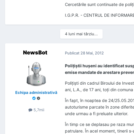
Cercetările sunt continuate de poliţiş
I.G.P.R. - CENTRUL DE INFORMARE
4 luni mai târziu...
NewsBot
Publicat
28 Mai, 2012
Poliţiştii huşeni au identificat su
emise mandate de arestare prevent
Poliţişti din cadrul Biroului de Inves
ani, L.A., de 17 ani, toţi din comuna
Echipa administrativă
În fapt, în noaptea de 24/25.05.2012
autoturisme parcate în zone diferite 
5,7mii
unde urmau a fi preluate ulterior.
În timp ce se deplasau pe raza munic
patrulare. În acel moment, tinerii s