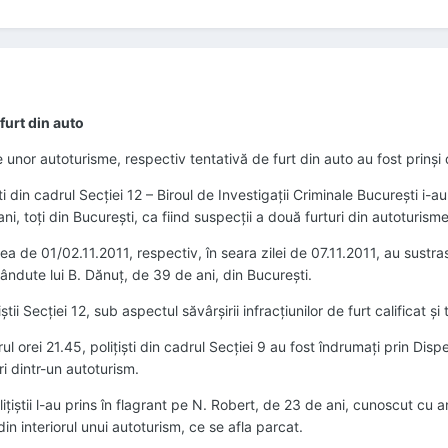
 furt din auto
e unor autoturisme, respectiv tentativă de furt din auto au fost prinşi de
i din cadrul Secţiei 12 – Biroul de Investigaţii Criminale Bucureşti i-a
i, toţi din Bucureşti, ca fiind suspecţii a două furturi din autoturisme
tea de 01/02.11.2011, respectiv, în seara zilei de 07.11.2011, au sustr
ândute lui B. Dănuţ, de 39 de ani, din Bucureşti.
tii Secţiei 12, sub aspectul săvârşirii infracţiunilor de furt calificat şi 
rul orei 21.45, poliţişti din cadrul Secţiei 9 au fost îndrumaţi prin Di
i dintr-un autoturism.
ţiştii l-au prins în flagrant pe N. Robert, de 23 de ani, cunoscut cu 
in interiorul unui autoturism, ce se afla parcat.