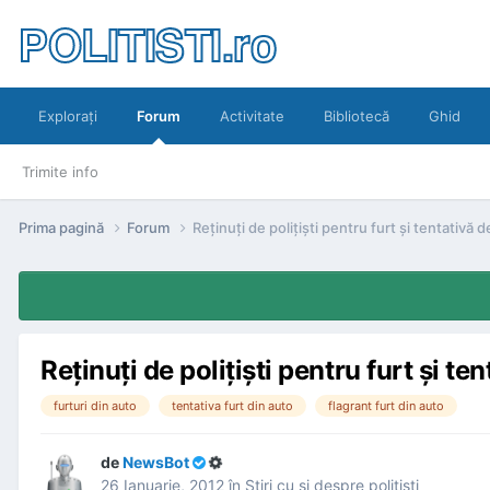
POLITISTI.ro
Exploraţi
Forum
Activitate
Bibliotecă
Ghid
Trimite info
Prima pagină
Forum
Reţinuţi de poliţişti pentru furt şi tentativă d
Reţinuţi de poliţişti pentru furt şi te
furturi din auto
tentativa furt din auto
flagrant furt din auto
de
NewsBot
26 Ianuarie, 2012
în
Ştiri cu şi despre poliţişti