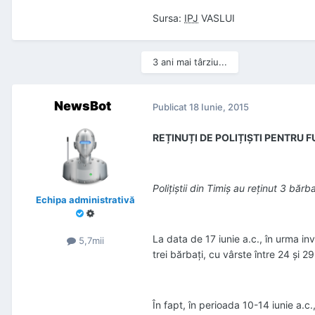
Sursa:
IPJ
VASLUI
3 ani mai târziu...
NewsBot
Publicat
18 Iunie, 2015
REȚINUȚI DE POLIȚIȘTI PENTRU F
Polițiștii din Timiș au reținut 3 bărb
Echipa administrativă
La data de 17 iunie a.c., în urma inv
5,7mii
trei bărbați, cu vârste între 24 și 2
În fapt, în perioada 10-14 iunie a.c.