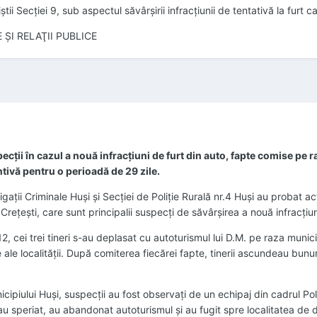
tii Secţiei 9, sub aspectul săvârşirii infracţiunii de tentativă la furt ca
 ŞI RELAŢII PUBLICE
specţii în cazul a nouă infracţiuni de furt din auto, fapte comise pe
ivă pentru o perioadă de 29 zile.
tigaţii Criminale Huşi şi Secţiei de Poliţie Rurală nr.4 Huşi au probat act
 Creţeşti, care sunt principalii suspecţi de săvârşirea a nouă infracţiun
, cei trei tineri s-au deplasat cu autoturismul lui D.M. pe raza munici
ale localităţii. După comiterea fiecărei fapte, tinerii ascundeau bunur
ipiului Huşi, suspecţii au fost observaţi de un echipaj din cadrul Poliţ
-au speriat, au abandonat autoturismul şi au fugit spre localitatea de d