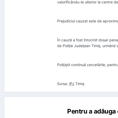
valorificându-le ulterior la centre 
Prejudiciul cauzat este de aproxima
În cauză a fost întocmit dosar penal s
de Poliție Județean Timiș, urmând a 
Polițiștii continuă cercetările, pentru
Sursa:
IPJ
Timiș
Pentru a adăuga 