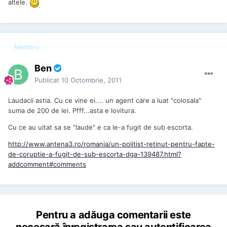
altele.
Membru
Ben
Publicat
10 Octombrie, 2011
Laudacii astia. Cu ce vine ei.... un agent care a luat "colosala"
suma de 200 de lei. Pfff...asta e lovitura.
Cu ce au uitat sa se "laude" e ca le-a fugit de sub escorta.
http://www.antena3.ro/romania/un-politist-retinut-pentru-fapte-
de-coruptie-a-fugit-de-sub-escorta-dga-139487.html?
addcomment#comments
Pentru a adăuga comentarii este
necesară înregistrarea sau autentificarea