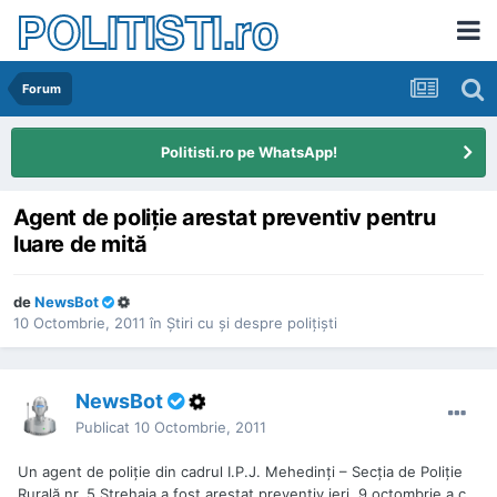
POLITISTI.ro
Forum
Politisti.ro pe WhatsApp!
Agent de poliţie arestat preventiv pentru
luare de mită
de
NewsBot
10 Octombrie, 2011
în
Ştiri cu şi despre poliţişti
NewsBot
Publicat
10 Octombrie, 2011
Un agent de poliţie din cadrul I.P.J. Mehedinţi – Secţia de Poliţie
Rurală nr. 5 Strehaia a fost arestat preventiv ieri, 9 octombrie a.c.,