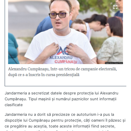
Jandarmeria a secretizat datele despre protecţia lui Alexandru
Cumpănaşu. Tipul maşinii şi numărul paznicilor sunt informaţii
clasificate
Jandarmeria nu a dorit să precizeze ce autoturism i-a pus la
dispoziţie lui Cumpănaşu pentru protecţie, câţi oameni îl păzesc şi
ce pregătire au aceştia, toate aceste informaţii fiind secrete,