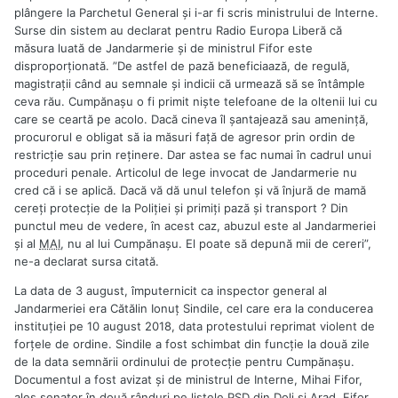
plângere la Parchetul General și i-ar fi scris ministrului de Interne.
Surse din sistem au declarat pentru Radio Europa Liberă că
măsura luată de Jandarmerie și de ministrul Fifor este
disproporționată. ”De astfel de pază beneficiaază, de regulă,
magistrații când au semnale și indicii că urmează să se întâmple
ceva rău. Cumpănașu o fi primit niște telefoane de la oltenii lui cu
care se ceartă pe acolo. Dacă cineva îl șantajează sau amenință,
procurorul e obligat să ia măsuri față de agresor prin ordin de
restricție sau prin reținere. Dar astea se fac numai în cadrul unui
proceduri penale. Articolul de lege invocat de Jandarmerie nu
cred că i se aplică. Dacă vă dă unul telefon și vă înjură de mamă
cereți protecție de la Poliției și primiți pază și transport ? Din
punctul meu de vedere, în acest caz, abuzul este al Jandarmeriei
și al
MAI
, nu al lui Cumpănașu. El poate să depună mii de cereri”,
ne-a declarat sursa citată.
La data de 3 august, împuternicit ca inspector general al
Jandarmeriei era Cătălin Ionuţ Sindile, cel care era la conducerea
instituţiei pe 10 august 2018, data protestului reprimat violent de
forţele de ordine. Sindile a fost schimbat din funcţie la două zile
de la data semnării ordinului de protecţie pentru Cumpănaşu.
Documentul a fost avizat şi de ministrul de Interne, Mihai Fifor,
ales senator în două rânduri pe listele PSD din Dolj şi Arad. Fifor