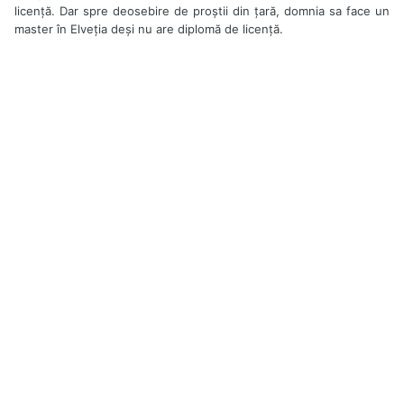
licenţă. Dar spre deosebire de proştii din ţară, domnia sa face un
master în Elveţia deşi nu are diplomă de licenţă.