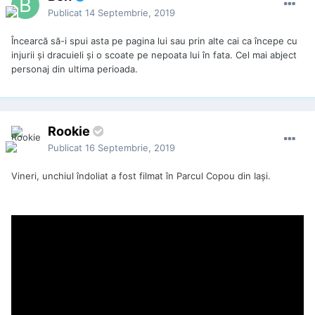
Escrocheria pusă la cale de Alexandru Cumpănașu, anul
Publicat
14 Septembrie, 2019
trecut, împreună cu șefii Ministerului Culturii este
scandaloasă, dar are și o dimensiune ridicolă.
Impostorul
a
Încearcă să-i spui asta pe pagina lui sau prin alte cai ca începe cu
sifonat un milion de lei din banii publici, i-a adus în ONG-ul
injurii și dracuieli și o scoate pe nepoata lui în fata. Cel mai abject
său, de unde și i-a tras în contul personal prin semnătura
personaj din ultima perioada.
soției sale, căreia tot el îi dăduse drept de semnătură în
ONG!
Din milionul de lei plătit de Ministerul Culturii în perioada
Rookie
septembrie – noiembrie 2018, pentru editarea a trei
broșurele cu tiraj misterios, 837.080 de lei (178.000 de euro)
Publicat
16 Septembrie, 2019
au intract în buzunarul lui Cumpănașu, ca drepturi de autor.
Opera sa a constat în trei broșurele, de 15, 17 și respectiv 18
Vineri, unchiul îndoliat a fost filmat în Parcul Copou din Iaşi.
pagini, considerate „opere”, dezvăluie Libertatea.
Mai mult: cele 50 de pagini nu conțin informații originale, ci
luate copy-paste de pe Wikipedia sau de pe alte site-uri.
Contractul scandalos dintre Asociația pentru Implementarea
Democrației (AID) și Ministerul Culturii a fost semnat pe 6
septembrie 2018. În aceeași zi a fost semnat și contractul de
cesiune a drepturilor de autor dintre AID (asociația lui
Cumpănașu) și persoana fizică Alexandru Cumpănașu. Adică,