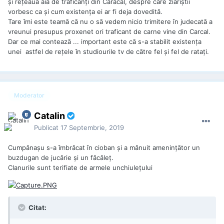
şi reţeaua aia de traficanţi din Caracal, despre care ziariştii
vorbesc ca şi cum existenţa ei ar fi deja dovedită.
Tare îmi este teamă că nu o să vedem nicio trimitere în judecată a
vreunui presupus proxenet ori traficant de carne vine din Carcal.
Dar ce mai contează ... important este că s-a stabilit existenţa
unei astfel de reţele în studiourile tv de către fel şi fel de rataţi.
Moderator
Catalin
Publicat
17 Septembrie, 2019
Cumpănaşu s-a îmbrăcat în cioban şi a mânuit ameninţător un
buzdugan de jucărie și un făcăleț.
Clanurile sunt terifiate de armele unchiulețului
Citat: