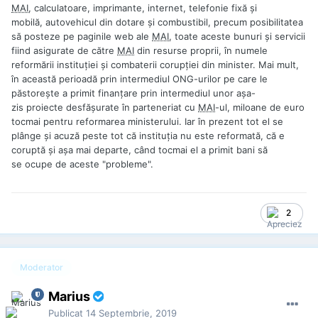
MAI
, calculatoare, imprimante, internet, telefonie fixă şi
mobilă, autovehicul din dotare şi combustibil, precum posibilitatea
să posteze pe paginile web ale
MAI
, toate aceste bunuri şi servicii
fiind asigurate de către
MAI
din resurse proprii, în numele
reformării instituţiei şi combaterii corupţiei din minister. Mai mult,
în această perioadă prin intermediul ONG-urilor pe care le
păstoreşte a primit finanţare prin intermediul unor aşa-
zis proiecte desfăşurate în parteneriat cu
MAI
-ul, miloane de euro
tocmai pentru reformarea ministerului. Iar în prezent tot el se
plânge şi acuză peste tot că instituţia nu este reformată, că e
coruptă şi aşa mai departe, când tocmai el a primit bani să
se ocupe de aceste "probleme".
2
Moderator
Marius
Publicat
14 Septembrie, 2019