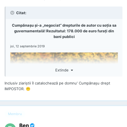
Citat:
Cumpănașu și-a „negociat” drepturile de autor cu soția sa
guvernamentală! Rezultatul: 178.000 de euro furați din
bani publici
joi, 12 septembrie 2019
Extinde
Inclusiv ziariştii îl catalochează pe domnu' Cumpănaşu drept
IMPOSTOR.
😶
Membru
Uniți în hoție: domnul și doamna Cumpănașu
Ben