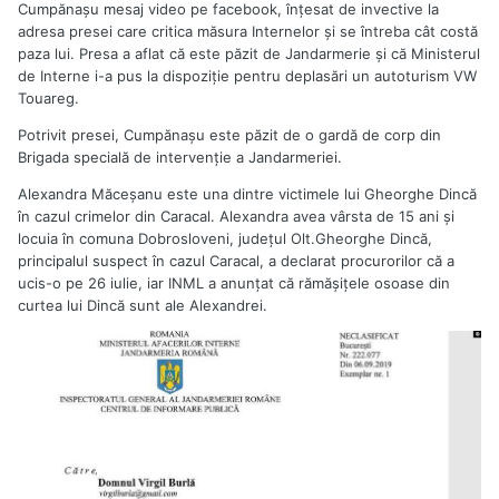
Cumpănașu mesaj video pe facebook, înțesat de invective la
adresa presei care critica măsura Internelor și se întreba cât costă
paza lui. Presa a aflat că este păzit de Jandarmerie şi că Ministerul
de Interne i-a pus la dispoziţie pentru deplasări un autoturism VW
Touareg.
Potrivit presei, Cumpănașu este păzit de o gardă de corp din
Brigada specială de intervenție a Jandarmeriei.
Alexandra Măceșanu este una dintre victimele lui Gheorghe Dincă
în cazul crimelor din Caracal. Alexandra avea vârsta de 15 ani şi
locuia în comuna Dobrosloveni, județul Olt.Gheorghe Dincă,
principalul suspect în cazul Caracal, a declarat procurorilor că a
ucis-o pe 26 iulie, iar INML a anunțat că rămășițele osoase din
curtea lui Dincă sunt ale Alexandrei.