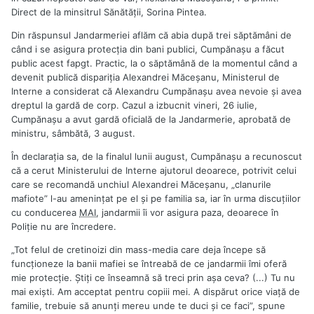
Direct de la minsitrul Sănătății, Sorina Pintea.
Din răspunsul Jandarmeriei aflăm că abia după trei săptămâni de
când i se asigura protecția din bani publici, Cumpănașu a făcut
public acest fapgt. Practic, la o săptămână de la momentul când a
devenit publică dispariția Alexandrei Măceșanu, Ministerul de
Interne a considerat că Alexandru Cumpănașu avea nevoie și avea
dreptul la gardă de corp. Cazul a izbucnit vineri, 26 iulie,
Cumpănașu a avut gardă oficială de la Jandarmerie, aprobată de
ministru, sâmbătă, 3 august.
În declarația sa, de la finalul lunii august, Cumpănașu a recunoscut
că a cerut Ministerului de Interne ajutorul deoarece, potrivit celui
care se recomandă unchiul Alexandrei Măceşanu, „clanurile
mafiote” l-au ameninţat pe el şi pe familia sa, iar în urma discuţiilor
cu conducerea
MAI
, jandarmii îi vor asigura paza, deoarece în
Poliţie nu are încredere.
„Tot felul de cretinoizi din mass-media care deja începe să
funcționeze la banii mafiei se întreabă de ce jandarmii îmi oferă
mie protecție. Știți ce înseamnă să treci prin așa ceva? (...) Tu nu
mai exiști. Am acceptat pentru copiii mei. A dispărut orice viață de
familie, trebuie să anunți mereu unde te duci și ce faci”, spune