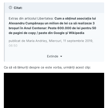
Citat:
Extras din articolul Libertatea:
Cum a obținut asociația lui
Alexandru Cumpănașu un milion de lei ca să realizeze 3
broșuri în Anul Centenar: Peste 600.000 de lei pentru 50
de pagini de copy / paste din Google și Wikipedia
publicat de Maria Andrieș, Miercuri, 11 septembrie 2019,
06:50
În august 2018, Ministerul Culturii a organizat un
Extinde
concurs de proiecte dedicate Centenarului Marii Uniri.
Asociația pentru Implementarea Democrației (AID),
Ca să vă lămuriţi despre ce este vorba, urmăriţi acest clip:
condusă de Alexandru Cumpănașu, a primit în
septembrie 2018 o finanțare de 1.000.000 de lei,
nerambursabilă, pentru proiectul “Românismul: trecut,
prezent și viitor”.
Din această sumă, 837.080 de lei au reprezentat
drepturi de autor și drepturi conexe, încasate direct
de Cumpănașu.
Trei tipuri de broșuri care au în total 50 de pagini,
realizate de AID pentru Ministerul Culturii și dedicate