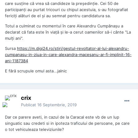
care susține că vrea să candideze la președinție. Cei 50 de
participanți au purtat tricouri cu chipul acestuia, s-au fotografiat
fericiți alături de el și au semnat pentru candidatura sa.
Totul a culminat cu momentul în care Alexandru Cumpănașu a
declarat că fata este în viață şi le-a cerut oamenilor să-i cânte "La
mulți ani".
Sursa
https://m.digi24.ro/stiri/gestul-revoltator-al-lui-alexandru-
cumpanasu-in-ziua-in-care-alexandra-macesanu-ar-fi-implinit-16-
ani-1187384
E fără scrupule omul asta...jalnic
crix
Publicat
16 Septembrie, 2019
Dar ce parere aveti, in cazul de la Caracal este vb de un lup
singuatic sau credeti si in ipoteza traficului de persoane, pe care
o tot vehiculeaza televiziunile?