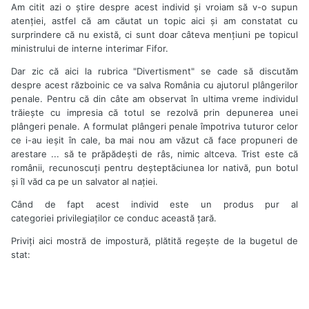
Am citit azi o ştire despre acest individ şi vroiam să v-o supun
atenţiei, astfel că am căutat un topic aici şi am constatat cu
surprindere că nu există, ci sunt doar câteva menţiuni pe topicul
ministrului de interne interimar Fifor.
Dar zic că aici la rubrica "Divertisment" se cade să discutăm
despre acest războinic ce va salva România cu ajutorul plângerilor
penale. Pentru că din câte am observat în ultima vreme individul
trăieşte cu impresia că totul se rezolvă prin depunerea unei
plângeri penale. A formulat plângeri penale împotriva tuturor celor
ce i-au ieşit în cale, ba mai nou am văzut că face propuneri de
arestare ... să te prăpădeşti de râs, nimic altceva. Trist este că
românii, recunoscuţi pentru deşteptăciunea lor nativă, pun botul
şi îl văd ca pe un salvator al naţiei.
Când de fapt acest individ este un produs pur al
categoriei privilegiaţilor ce conduc această ţară.
Priviţi aici mostră de impostură, plătită regeşte de la bugetul de
stat: