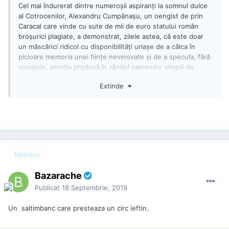
Cel mai îndurerat dintre numeroșii aspiranți la somnul dulce
al Cotrocenilor, Alexandru Cumpănașu, un oengist de prin
Caracal care vinde cu sute de mii de euro statului român
broșurici plagiate, a demonstrat, zilele astea, că este doar
un măscărici ridicol cu disponibilități uriașe de a călca în
picioare memoria unei ființe nevinovate și de a specula, fără
scrupule, emoția produsă în rândul oamenilor simplii de
moartea dramatică a copilei.
Extinde
Week-endul trecut, la Iași, nu doar și-a luat consoarta la
dans, țopăind grotesc pe o melodia populară săltăreață și
prinzându-se apoi într-o horă de bâlci alături de mai mulți
pensionari, ci a colindat năuc prin Parcul Copou, mimând
afecțiunea și preocuparea față de susținătorii săi, în fapt
persoane speriate și impresionate de crimele din Caracal
Membru
cărora le-a băgat sub nas, fără jenă, lista de semnături
pentru prezidențiale.
Bazarache
Mai multe imagini publicate chiar pe grupul de Facebook
Publicat
18 Septembrie, 2019
care îi susține candidatura și așa zisa luptă cu clanurile
(Luptăm alături de Cumpănașu) – grup administrat însă chiar
Un saltimbanc care presteaza un circ ieftin.
de unchileț - îl arată în ipostaze și mai ridicole decât cea de
mare fâțâitor din popou: cioban dac înarmat cu un buzdugan