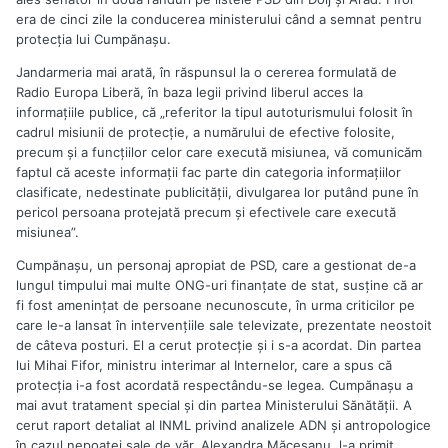
era de cinci zile la conducerea ministerului când a semnat pentru
protecţia lui Cumpănaşu.
Jandarmeria mai arată, în răspunsul la o cererea formulată de
Radio Europa Liberă, în baza legii privind liberul acces la
informaţiile publice, că „referitor la tipul autoturismului folosit în
cadrul misiunii de protecţie, a numărului de efective folosite,
precum şi a funcţiilor celor care execută misiunea, vă comunicăm
faptul că aceste informaţii fac parte din categoria informaţiilor
clasificate, nedestinate publicităţii, divulgarea lor putând pune în
pericol persoana protejată precum şi efectivele care execută
misiunea”.
Cumpănașu, un personaj apropiat de PSD, care a gestionat de-a
lungul timpului mai multe ONG-uri finanțate de stat, susține că ar
fi fost amenințat de persoane necunoscute, în urma criticilor pe
care le-a lansat în intervențiile sale televizate, prezentate neostoit
de câteva posturi. El a cerut protecție și i s-a acordat. Din partea
lui Mihai Fifor, ministru interimar al Internelor, care a spus că
protecția i-a fost acordată respectându-se legea. Cumpănașu a
mai avut tratament special și din partea Ministerului Sănătății. A
cerut raport detaliat al INML privind analizele ADN și antropologice
în cazul nepoatei sale de văr, Alexandra Măceșanu, l-a primit.