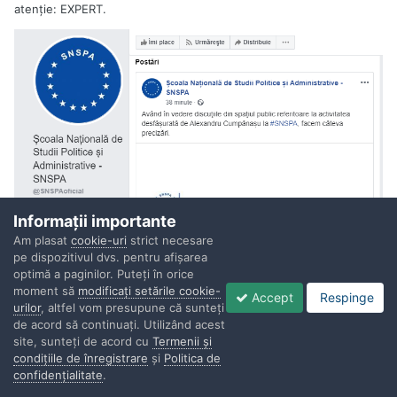
atenţie: EXPERT.
Informaţii importante
Am plasat
cookie-uri
strict necesare
pe dispozitivul dvs. pentru afişarea
optimă a paginilor. Puteţi în orice
moment să
modificaţi setările cookie-
Accept
Respinge
urilor
, altfel vom presupune că sunteţi
de acord să continuaţi. Utilizând acest
site, sunteţi de acord cu
Termenii şi
Citat:
condiţiile de înregistrare
şi
Politica de
confidenţialitate
.
Precizări legate de activitatea lui Alexandru Cumpănașu la