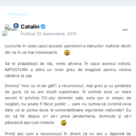
cu țepi de jucărie și un făcăleț. Clanurile sunt cu siguranță
foarte speriate la ora asta, iar eterna lor cârdășie cu
Moderator
instituțiile statului este grav amenințată de mânuitorul de
buzdugan care, seara trecută, a aterizat în emisiune la Ionuț
Catalin
Cristache, TVR, dar calificat la fostul loc de muncă – Antena
3, pentru a-și exprima (puțin) nemulțumirea față de modul în
Publicat
25 Septembrie, 2019
care decurge ancheta în cazul crimelor de la Caracal și de a
face (multă) campanie propriei persoane
Lucrurile în ceea cazul acestei sperietori a clanurilor mafiote devin
din ce în ce mai interesante
sursa: www.podul.ro
Să te prăpădeşti de râs, nimic altceva. În cazul acestui individ,
IMPOSTURA a atins un nivel greu de imaginat pentru cineva
sănătos la cap.
Domnul "mor cu ei de gât!" a recunoscut, mai greu şi cu jumătate
de gură, că nu are studii superioare. În schimb este un mare
secret în privinţa CV-ului domniei sale, este pur şi simplu de
negăsit, nu poate fi făcut public ... oare nu cumva să conţină ceva
date ce ar putea duce la vulnerabilizaea siguranţei naţionale? Eu
zic să fie depus ori să-l preia jandarmeria, domnule şi să-l
păzească aşa cum trebuie
Priviţi aici cum a recunoscut în direct că nu are o diplomă de