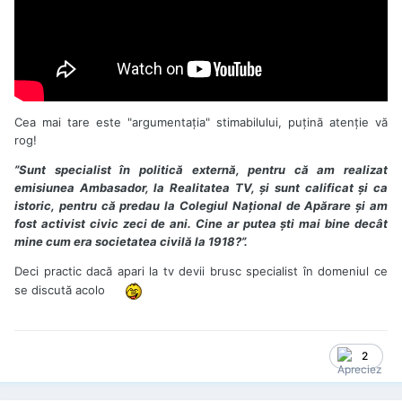
Centenarului, au costat 604.800 de lei, adică 201.600
de lei fiecare.
Broșurile trebuiau să fie creații proprii, originale ale
asociației lui Cumpănașu. În realitate, Ministerul
Culturii a plătit pentru texte copiate de pe Wikipedia și
de pe alte site-uri, inclusiv de pe site-ul Jandarmeriei
Române.
Cea mai tare este "argumentaţia" stimabilului, puţină atenţie vă
rog!
”Sunt specialist în politică externă, pentru că am realizat
emisiunea Ambasador, la Realitatea TV, și sunt calificat și ca
istoric, pentru că predau la Colegiul Național de Apărare și am
fost activist civic zeci de ani. Cine ar putea ști mai bine decât
mine cum era societatea civilă la 1918?”.
Deci practic dacă apari la tv devii brusc specialist în domeniul ce
se discută acolo
2