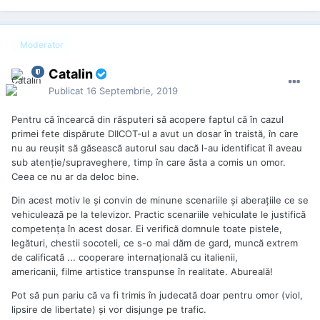
Moderator
Catalin
Publicat
16 Septembrie, 2019
Pentru că încearcă din răsputeri să acopere faptul că în cazul
primei fete dispărute DIICOT-ul a avut un dosar în traistă, în care
nu au reuşit să găsească autorul sau dacă l-au identificat îl aveau
sub atenţie/supraveghere, timp în care ăsta a comis un omor.
Ceea ce nu ar da deloc bine.
Din acest motiv le şi convin de minune scenariile şi aberaţiile ce se
vehiculează pe la televizor. Practic scenariile vehiculate le justifică
competenţa în acest dosar. Ei verifică domnule toate pistele,
legături, chestii socoteli, ce s-o mai dăm de gard, muncă extrem
de calificată ... cooperare internaţională cu italienii,
americanii, filme artistice transpunse în realitate. Abureală!
Pot să pun pariu că va fi trimis în judecată doar pentru omor (viol,
lipsire de libertate) şi vor disjunge pe trafic.