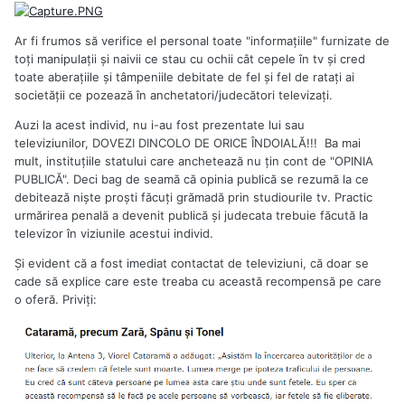
Atenție, însă: „Stimata Doamnă Baltag” este Simona-Gabriela
Ar fi frumos să verifice el personal toate "informaţiile" furnizate de
Baltag, soția lui Cumpănașu!
toţi manipulaţii şi naivii ce stau cu ochii cât cepele în tv şi cred
După „negociere”, Simona Baltag și-a „convins” soțul să mai
toate aberaţiile şi tâmpeniile debitate de fel şi fel de rataţi ai
lase din preț: „S-a convenit ca domnul Cumpănașu
societăţii ce pozează în anchetatori/judecători televizaţi.
Alexandru să realizeze cele 3 opere pentru o remunerație în
Auzi la acest individ, nu i-au fost prezentate lui sau
cuantum de 604.800 lei, respectiv 201.600 lei pentru fiecare
televiziunilor, DOVEZI DINCOLO DE ORICE ÎNDOIALĂ!!! Ba mai
operă în parte”.
mult, instituţiile statului care anchetează nu ţin cont de "OPINIA
Finalmente, după alte runde de „negocieri”, desfășurate în
PUBLICĂ". Deci bag de seamă că opinia publică se rezumă la ce
celălalt dormitor al domiciliului conjugal, „Stimata Doamnă
debitează nişte proşti făcuţi grămadă prin studiourile tv. Practic
Baltag”, alias doamna Cumpănașu, a fost de acord să-i dea
urmărirea penală a devenit publică şi judecata trebuie făcută la
lui Cumpănașu, din contul ONG-ului lui Cumpănașu, o sumă
televizor în viziunile acestui individ.
mult mai mare: 837.080 de lei.
Şi evident că a fost imediat contactat de televiziuni, că doar se
„Stimata Doamnă Baltag”, acuala soție a lui Cumpănașu, a
cade să explice care este treaba cu această recompensă pe care
fost consilier ultimilot trei prim-miniștri ai PSD: Sorin
o oferă. Priviţi:
Grindeanu, Mihai Tudose și Viorica Dăncilă. În ianuarie 2018,
ea a plecat de la Guvern pentru a fi secretar general al
celuilalt ONG înființat de Cumpănașu pentru jefuirea banilor
publici, Coaliția Națională pentru Modernizarea României
(CNMR).