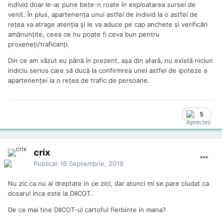
individ doar le-ar pune beţe-n roate în exploatarea sursei de
venit. În plus, apartenenţa unui astfel de individ la o astfel de
reţea va atrage atenţia şi le va aduce pe cap anchete şi verificări
amănunţite, ceea ce nu poate fi ceva bun pentru
proxeneţi/traficanţi.
Din ce am văzut eu până în prezent, aşa din afară, nu există niciun
indiciu serios care să ducă la confirmrea unei astfel de ipoteze a
apartenenţei la o reţea de trafic de persoane.
5
crix
Publicat
16 Septembrie, 2019
Nu zic ca nu ai dreptate in ce zici, dar atunci mi se pare ciudat ca
dosarul inca este la DIICOT.
De ce mai tine DIICOT-ul cartoful fierbinte in mana?