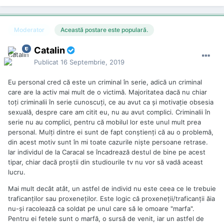
Moderator
Această postare este populară.
Catalin
Publicat
16 Septembrie, 2019
Eu personal cred că este un criminal în serie, adică un criminal
care are la activ mai mult de o victimă. Majoritatea dacă nu chiar
toţi criminalii în serie cunoscuţi, ce au avut ca şi motivaţie obsesia
sexuală, despre care am citit eu, nu au avut complici. Criminalii în
serie nu au complici, pentru că mobilul lor este unul mult prea
personal. Mulţi dintre ei sunt de fapt conştienţi că au o problemă,
din acest motiv sunt în mi toate cazurile nişte persoane retrase.
Iar individul de la Caracal se încadrează destul de bine pe acest
tipar, chiar dacă proştii din studiourile tv nu vor să vadă aceast
lucru.
Mai mult decât atât, un astfel de individ nu este ceea ce le trebuie
traficanţilor sau proxeneţilor. Este logic că proxeneţii/traficanţii ăia
nu-şi racolează ca soldat pe unul care să le omoare "marfa".
Pentru ei fetele sunt o marfă, o sursă de venit, iar un astfel de