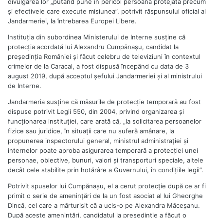
divulgarea lor „putând pune în pericol persoana protejată precum
şi efectivele care execute misiunea”, potrivit răspunsului oficial al
Jandarmeriei, la întrebarea Europei Libere.
Instituţia din subordinea Ministerului de Interne susţine că
protecţia acordată lui Alexandru Cumpănaşu, candidat la
preşedinţia României şi făcut celebru de televiziuni în contextul
crimelor de la Caracal, a fost dispusă începând cu data de 3
august 2019, după acceptul şefului Jandarmeriei şi al ministrului
de Interne.
Jandarmeria susţine că măsurile de protecţie temporară au fost
dispuse potrivit Legii 550, din 2004, privind organizarea şi
funcţionarea instituţiei, care arată că, „la solicitarea persoanelor
fizice sau juridice, în situaţii care nu suferă amânare, la
propunerea inspectorului general, ministrul administraţiei şi
internelor poate aproba asigurarea temporară a protecţiei unei
personae, obiective, bunuri, valori şi transporturi speciale, altele
decât cele stabilite prin hotărâre a Guvernului, în condiţiile legii”.
Potrivit spuselor lui Cumpănașu, el a cerut protecție după ce ar fi
primit o serie de amenințări de la un fost asociat al lui Gheorghe
Dincă, cel care a mărturisit că a ucis-o pe Alexandra Măceșanu.
După aceste amenințări, candidatul la președinție a făcut o