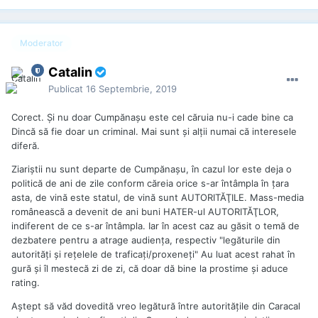
Moderator
Catalin
Publicat
16 Septembrie, 2019
Corect. Şi nu doar Cumpănaşu este cel căruia nu-i cade bine ca
Dincă să fie doar un criminal. Mai sunt şi alţii numai că interesele
diferă.
Ziariştii nu sunt departe de Cumpănaşu, în cazul lor este deja o
politică de ani de zile conform căreia orice s-ar întâmpla în ţara
asta, de vină este statul, de vină sunt AUTORITĂŢILE. Mass-media
românească a devenit de ani buni HATER-ul AUTORITĂŢLOR,
indiferent de ce s-ar întâmpla. Iar în acest caz au găsit o temă de
dezbatere pentru a atrage audienţa, respectiv "legăturile din
autorităţi şi reţelele de traficaţi/proxeneţi" Au luat acest rahat în
gură şi îl mestecă zi de zi, că doar dă bine la prostime şi aduce
rating.
Aştept să văd dovedită vreo legătură între autorităţile din Caracal