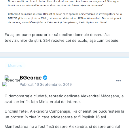
În septembrie 2018, când – în calitate de „Stimata Doamnă
Baltag” – a semnat în numele AID, soția lui Cumpănașu era
secretar general al CNMR. Lucra pe două fronturi,
carevasăzică. Și cu un singur scop: să vină bani în casă! Că
doar nu degeaba a lucrat la Guvern, sub trei prim-miniștri
PSD-iști…
Eu aş propune procurorilor să decline domnule dosarul ăla
televiziunilor de ştiri. Să-l rezolve cei de acolo, aşa cum trebuie.
SURSĂ:
ZIARISTII.COM
Membru
BGeorge
Publicat
16 Septembrie, 2019
O demonstrație ciudată, teoretic dedicată Alexandrei Măceșanu, a
avut loc ieri în fața Ministerului de Interne.
Unchiul fetei, Alexandru Cumpănașu, i-a chemat pe bucureșteni la
un protest în ziua în care adolescenta ar fi împlinit 16 ani.
Manifestarea nu a fost însă despre Alexandra, ci despre unchiul