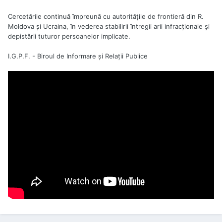
Cercetările continuă împreună cu autorităţile de frontieră din R.
Moldova şi Ucraina, în vederea stabilirii întregii arii infracţionale şi
depistării tuturor persoanelor implicate.
I.G.P.F. - Biroul de Informare şi Relaţii Publice