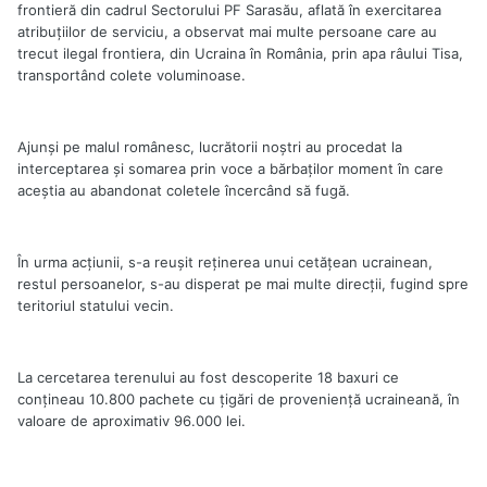
frontieră din cadrul Sectorului PF Sarasău, aflată în exercitarea
atribuţiilor de serviciu, a observat mai multe persoane care au
trecut ilegal frontiera, din Ucraina în România, prin apa râului Tisa,
transportând colete voluminoase.
Ajunşi pe malul românesc, lucrătorii noştri au procedat la
interceptarea şi somarea prin voce a bărbaţilor moment în care
aceştia au abandonat coletele încercând să fugă.
În urma acţiunii, s-a reuşit reţinerea unui cetăţean ucrainean,
restul persoanelor, s-au disperat pe mai multe direcţii, fugind spre
teritoriul statului vecin.
La cercetarea terenului au fost descoperite 18 baxuri ce
conţineau 10.800 pachete cu ţigări de provenienţă ucraineană, în
valoare de aproximativ 96.000 lei.