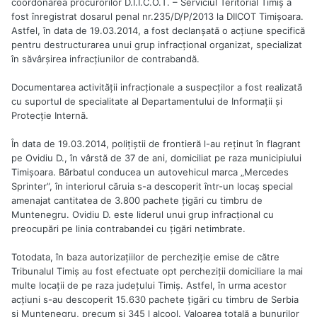
coordonarea procurorilor D.I.I.C.O.T. – Serviciul Teritorial Timiş a
fost înregistrat dosarul penal nr.235/D/P/2013 la DIICOT Timişoara.
Astfel, în data de 19.03.2014, a fost declanşată o acţiune specifică
pentru destructurarea unui grup infracţional organizat, specializat
în săvârşirea infracţiunilor de contrabandă.
Documentarea activităţii infracţionale a suspecţilor a fost realizată
cu suportul de specialitate al Departamentului de Informaţii şi
Protecţie Internă.
În data de 19.03.2014, poliţiştii de frontieră l-au reţinut în flagrant
pe Ovidiu D., în vârstă de 37 de ani, domiciliat pe raza municipiului
Timişoara. Bărbatul conducea un autovehicul marca „Mercedes
Sprinter”, în interiorul căruia s-a descoperit într-un locaş special
amenajat cantitatea de 3.800 pachete ţigări cu timbru de
Muntenegru. Ovidiu D. este liderul unui grup infracţional cu
preocupări pe linia contrabandei cu ţigări netimbrate.
Totodata, în baza autorizaţiilor de percheziţie emise de către
Tribunalul Timiş au fost efectuate opt percheziţii domiciliare la mai
multe locaţii de pe raza judeţului Timiş. Astfel, în urma acestor
acţiuni s-au descoperit 15.630 pachete ţigări cu timbru de Serbia
şi Muntenegru, precum şi 345 l alcool. Valoarea totală a bunurilor