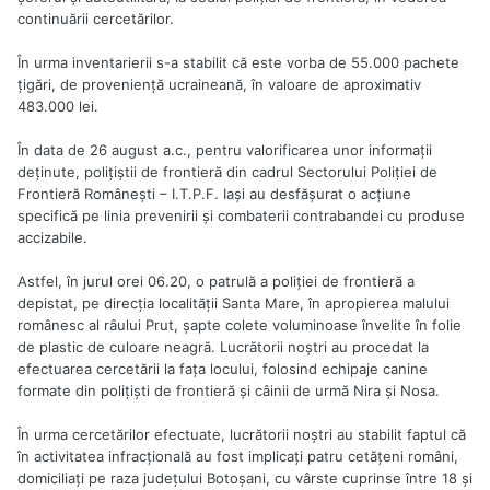
continuării cercetărilor.
În urma inventarierii s-a stabilit că este vorba de 55.000 pachete
ţigări, de provenienţă ucraineană, în valoare de aproximativ
483.000 lei.
În data de 26 august a.c., pentru valorificarea unor informaţii
deţinute, poliţiştii de frontieră din cadrul Sectorului Poliţiei de
Frontieră Româneşti – I.T.P.F. Iaşi au desfăşurat o acţiune
specifică pe linia prevenirii şi combaterii contrabandei cu produse
accizabile.
Astfel, în jurul orei 06.20, o patrulă a poliţiei de frontieră a
depistat, pe direcţia localităţii Santa Mare, în apropierea malului
românesc al râului Prut, şapte colete voluminoase învelite în folie
de plastic de culoare neagră. Lucrătorii noştri au procedat la
efectuarea cercetării la faţa locului, folosind echipaje canine
formate din poliţişti de frontieră şi câinii de urmă Nira şi Nosa.
În urma cercetărilor efectuate, lucrătorii noştri au stabilit faptul că
în activitatea infracţională au fost implicaţi patru cetăţeni români,
domiciliaţi pe raza judeţului Botoşani, cu vârste cuprinse între 18 şi