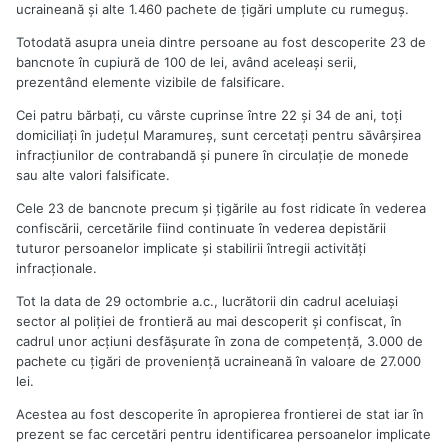
ucraineană şi alte 1.460 pachete de ţigări umplute cu rumeguş.
Totodată asupra uneia dintre persoane au fost descoperite 23 de
bancnote în cupiură de 100 de lei, având aceleaşi serii,
prezentând elemente vizibile de falsificare.
Cei patru bărbaţi, cu vârste cuprinse între 22 şi 34 de ani, toţi
domiciliaţi în judeţul Maramureş, sunt cercetaţi pentru săvârşirea
infracţiunilor de contrabandă şi punere în circulaţie de monede
sau alte valori falsificate.
Cele 23 de bancnote precum şi ţigările au fost ridicate în vederea
confiscării, cercetările fiind continuate în vederea depistării
tuturor persoanelor implicate şi stabilirii întregii activităţi
infracţionale.
Tot la data de 29 octombrie a.c., lucrătorii din cadrul aceluiaşi
sector al poliţiei de frontieră au mai descoperit şi confiscat, în
cadrul unor acţiuni desfăşurate în zona de competenţă, 3.000 de
pachete cu ţigări de provenienţă ucraineană în valoare de 27.000
lei.
Acestea au fost descoperite în apropierea frontierei de stat iar în
prezent se fac cercetări pentru identificarea persoanelor implicate