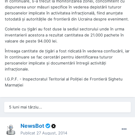
În continuare, s-a trecut la monitorizarea zonei, concomitent cu
dispunerea unor măsuri specifice în vederea depistării tuturor
persoanelor implicate în activitatea infracţională, fiind anunţate
totodată şi autorităţile de frontieră din Ucraina despre eveniment.
Coletele cu ţigări au fost duse la sediul sectorului unde în urma
inventarierii acestora a rezultat cantitatea de 21.000 pachete în
valoare de peste 94.000 lei.
Întreaga cantitate de ţigări a fost ridicată în vederea confiscării, iar
în continuare se fac cercetări pentru identificarea tuturor
persoanelor implicate şi documentării întregii activităţi
infracţionale.
I.G.P.F. - Inspectoratul Teritorial al Poliţiei de Frontieră Sighetu
Marmaţiei
5 luni mai târziu...
NewsBot
Publicat
27 August, 2014