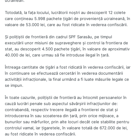
ucrainean.
Totodată, la faţa locului, lucrătorii noştri au descoperit 12 colete
care conţineau 5.998 pachete ţigări de provenienţă ucraineană, în
valoare de 53.000 lei, care au fost ridicate în vederea confiscării.
Şi poliţiştii de frontieră din cadrul SPF Sarasău, pe timpul
executării unor misiuni de supraveghere şi control la frontiera de
stat, au descoperit 4.500 pachete ţigări, în valoare de aproximativ
40.000 de lei, care urmau să fie introduse ilegal în ţară.
Întreaga cantitate de ţigări a fost ridicată în vederea confiscării, iar
în continuare se efectuează cercetări în vederea documentării
activităţii infracţionale, la final urmând a fi luate măsurile legale ce
se impun.
În toate cazurile, poliţiştii de frontieră au întocmit persoanelor în
cauză lucrări penale sub aspectul săvârşirii infracţiunilor de:
contrabandă, respectiv trecere ilegală a frontierei de stat şi
introducerea în sau scoaterea din ţară, prin orice mijloace, a
bunurilor sau mărfurilor, prin alte locuri decât cele stabilite pentru
controlul vamal, iar ţigaretele, în valoare totală de 672.000 de lei,
au fost ridicate în vederea confiscării.