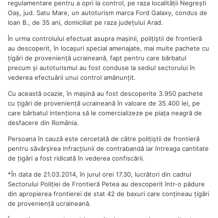
regulamentare pentru a opri la control, pe raza localităţii Negreşti
Oaş, jud. Satu Mare, un autoturism marca Ford Galaxy, condus de
Ioan B., de 35 ani, domiciliat pe raza judeţului Arad.
În urma controlului efectuat asupra maşinii, poliţiştii de frontieră
au descoperit, în locaşuri special amenajate, mai multe pachete cu
ţigări de provenienţă ucraineană, fapt pentru care bărbatul
precum şi autoturismul au fost conduse la sediul sectorului în
vederea efectuării unui control amănunţit.
Cu această ocazie, în maşină au fost descoperite 3.950 pachete
cu ţigări de provenienţă ucraineană în valoare de 35.400 lei, pe
care bărbatul intenţiona să le comercializeze pe piaţa neagră de
desfacere din România.
Persoana în cauză este cercetată de către poliţiştii de frontieră
pentru săvârşirea infracţiunii de contrabandă iar întreaga cantitate
de ţigări a fost ridicată în vederea confiscării.
*În data de 21.03.2014, în jurul orei 17.30, lucrători din cadrul
Sectorului Poliţiei de Frontieră Petea au descoperit într-o pădure
din apropierea frontierei de stat 42 de baxuri care conţineau ţigări
de provenienţă ucraineană.