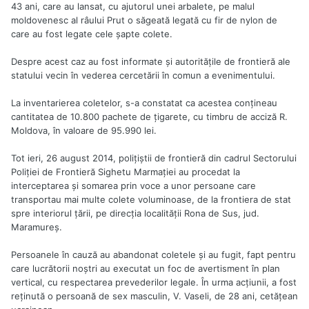
43 ani, care au lansat, cu ajutorul unei arbalete, pe malul
moldovenesc al râului Prut o săgeată legată cu fir de nylon de
care au fost legate cele şapte colete.
Despre acest caz au fost informate şi autorităţile de frontieră ale
statului vecin în vederea cercetării în comun a evenimentului.
La inventarierea coletelor, s-a constatat ca acestea conţineau
cantitatea de 10.800 pachete de ţigarete, cu timbru de acciză R.
Moldova, în valoare de 95.990 lei.
Tot ieri, 26 august 2014, poliţiştii de frontieră din cadrul Sectorului
Poliţiei de Frontieră Sighetu Marmaţiei au procedat la
interceptarea şi somarea prin voce a unor persoane care
transportau mai multe colete voluminoase, de la frontiera de stat
spre interiorul ţării, pe direcţia localităţii Rona de Sus, jud.
Maramureş.
Persoanele în cauză au abandonat coletele şi au fugit, fapt pentru
care lucrătorii noştri au executat un foc de avertisment în plan
vertical, cu respectarea prevederilor legale. În urma acţiunii, a fost
reţinută o persoană de sex masculin, V. Vaseli, de 28 ani, cetăţean