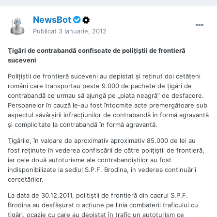
NewsBot
Publicat
3 Ianuarie, 2012
Ţigări de contrabandă confiscate de poliţiştii de frontieră
suceveni
Poliţiştii de frontieră suceveni au depistat şi reţinut doi cetăţeni
români care transportau peste 9.000 de pachete de ţigări de
contrabandă ce urmau să ajungă pe „piaţa neagră” de desfacere.
Persoanelor în cauză le-au fost întocmite acte premergătoare sub
aspectul săvârşirii infracţiunilor de contrabandă în formă agravantă
şi complicitate la contrabandă în formă agravantă.
Ţigările, în valoare de aproximativ aproximativ 85.000 de lei au
fost reţinute în vederea confiscării de către poliţiştii de frontieră,
iar cele două autoturisme ale contrabandiştilor au fost
indisponibilizate la sediul S.P.F. Brodina, în vederea continuării
cercetărilor.
La data de 30.12.2011, poliţiştii de frontieră din cadrul S.P.F.
Brodina au desfăşurat o acţiune pe linia combaterii traficului cu
ţigări, ocazie cu care au depistat în trafic un autoturism ce