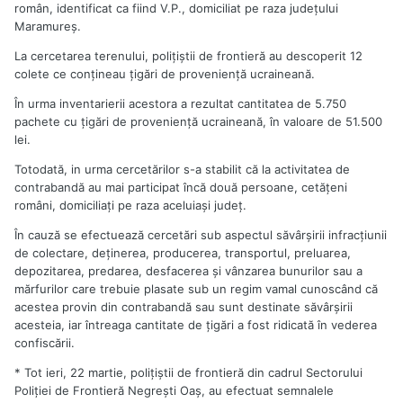
român, identificat ca fiind V.P., domiciliat pe raza judeţului
Maramureş.
La cercetarea terenului, poliţiştii de frontieră au descoperit 12
colete ce conţineau ţigări de provenienţă ucraineană.
În urma inventarierii acestora a rezultat cantitatea de 5.750
pachete cu ţigări de provenienţă ucraineană, în valoare de 51.500
lei.
Totodată, in urma cercetărilor s-a stabilit că la activitatea de
contrabandă au mai participat încă două persoane, cetăţeni
români, domiciliaţi pe raza aceluiaşi judeţ.
În cauză se efectuează cercetări sub aspectul săvârşirii infracţiunii
de colectare, deţinerea, producerea, transportul, preluarea,
depozitarea, predarea, desfacerea şi vânzarea bunurilor sau a
mărfurilor care trebuie plasate sub un regim vamal cunoscând că
acestea provin din contrabandă sau sunt destinate săvârşirii
acesteia, iar întreaga cantitate de ţigări a fost ridicată în vederea
confiscării.
* Tot ieri, 22 martie, poliţiştii de frontieră din cadrul Sectorului
Poliţiei de Frontieră Negreşti Oaş, au efectuat semnalele