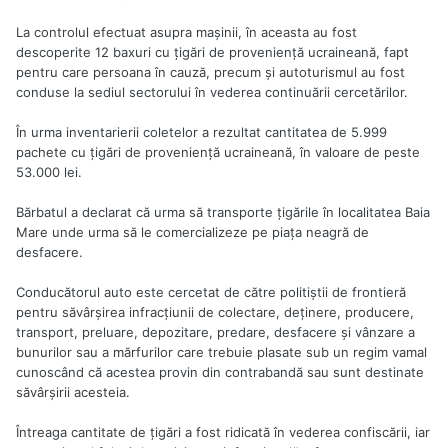
La controlul efectuat asupra mașinii, în aceasta au fost
descoperite 12 baxuri cu țigări de proveniență ucraineană, fapt
pentru care persoana în cauză, precum și autoturismul au fost
conduse la sediul sectorului în vederea continuării cercetărilor.
În urma inventarierii coletelor a rezultat cantitatea de 5.999
pachete cu țigări de proveniență ucraineană, în valoare de peste
53.000 lei.
Bărbatul a declarat că urma să transporte țigările în localitatea Baia
Mare unde urma să le comercializeze pe piața neagră de
desfacere.
Conducătorul auto este cercetat de către politiștii de frontieră
pentru săvârșirea infracțiunii de colectare, deținere, producere,
transport, preluare, depozitare, predare, desfacere și vânzare a
bunurilor sau a mărfurilor care trebuie plasate sub un regim vamal
cunoscând că acestea provin din contrabandă sau sunt destinate
săvârșirii acesteia.
Întreaga cantitate de țigări a fost ridicată în vederea confiscării, iar