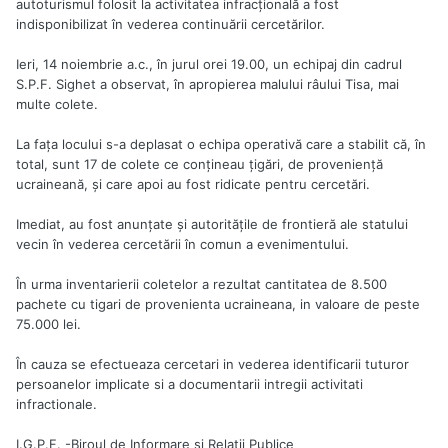
autoturismul folosit la activitatea infracțională a fost
indisponibilizat în vederea continuării cercetărilor.
Ieri, 14 noiembrie a.c., în jurul orei 19.00, un echipaj din cadrul
S.P.F. Sighet a observat, în apropierea malului râului Tisa, mai
multe colete.
La fața locului s-a deplasat o echipa operativă care a stabilit că, în
total, sunt 17 de colete ce conțineau țigări, de proveniență
ucraineană, și care apoi au fost ridicate pentru cercetări.
Imediat, au fost anunțate și autoritățile de frontieră ale statului
vecin în vederea cercetării în comun a evenimentului.
În urma inventarierii coletelor a rezultat cantitatea de 8.500
pachete cu tigari de provenienta ucraineana, in valoare de peste
75.000 lei.
În cauza se efectueaza cercetari in vederea identificarii tuturor
persoanelor implicate si a documentarii intregii activitati
infractionale.
I.G.P.F. -Biroul de Informare şi Relaţii Publice