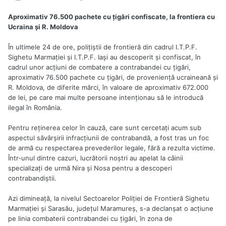
Aproximativ 76.500 pachete cu ţigări confiscate, la frontiera cu
Ucraina şi R. Moldova
În ultimele 24 de ore, poliţiştii de frontieră din cadrul I.T.P.F.
Sighetu Marmaţiei şi I.T.P.F. Iaşi au descoperit şi confiscat, în
cadrul unor acţiuni de combatere a contrabandei cu ţigări,
aproximativ 76.500 pachete cu ţigări, de provenienţă ucraineană şi
R. Moldova, de diferite mărci, în valoare de aproximativ 672.000
de lei, pe care mai multe persoane intenţionau să le introducă
ilegal în România.
Pentru reţinerea celor în cauză, care sunt cercetaţi acum sub
aspectul săvârşirii infracţiunii de contrabandă, a fost tras un foc
de armă cu respectarea prevederilor legale, fără a rezulta victime.
Într-unul dintre cazuri, lucrătorii noştri au apelat la câinii
specializaţi de urmă Nira şi Nosa pentru a descoperi
contrabandiştii.
Azi dimineaţă, la nivelul Sectoarelor Poliţiei de Frontieră Sighetu
Marmaţiei şi Sarasău, judeţul Maramureş, s-a declanşat o acţiune
pe linia combaterii contrabandei cu ţigări, în zona de