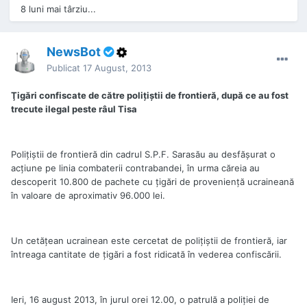
8 luni mai târziu...
NewsBot
Publicat
17 August, 2013
Ţigări confiscate de către poliţiştii de frontieră, după ce au fost
trecute ilegal peste râul Tisa
Poliţiştii de frontieră din cadrul S.P.F. Sarasău au desfăşurat o
acţiune pe linia combaterii contrabandei, în urma căreia au
descoperit 10.800 de pachete cu ţigări de provenienţă ucraineană
în valoare de aproximativ 96.000 lei.
Un cetăţean ucrainean este cercetat de poliţiştii de frontieră, iar
întreaga cantitate de ţigări a fost ridicată în vederea confiscării.
Ieri, 16 august 2013, în jurul orei 12.00, o patrulă a poliţiei de