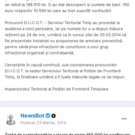
se ridică la 198.910 lei. S-au mai descoperit şi sumele de bani: 760
euro respectiv 10.590 lei care au fost supuSE confiscării.
Procurorii D.I.I.C.O.T. - Serviciul Teritorial Timiş au procedat la
audierea a cinci persoane, iar pe numele lor s-a dispus măsura
reţinerii pe 24 de ore, urmând ca în cursul zilei de 20.03.2014 să
fie prezentate instanţei cu propunerea de arestare preventivă
pentru săvârşirea infracţiunii de constituire a unui grup
infracţional organizat şi contrabandă.
Cercetările în cauză continuă, sub coordonarea procurorilor
D.I.I.C.O.T. la sediul Serviciului Teritorial al Poliţiei de Frontieră
Timiş, la finalizare urmând a fi luate măsurile legale ce se impun.
Inspectoratul Teritorial al Poliţiei de Frontieră Timişoara
NewsBot
Publicat
23 Martie, 2014
Ţigări de contrabandă în valoare de peste 180.000 lei confiscate