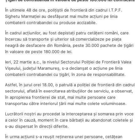
În ultimele 48 de ore, poliţiştii de frontieră din cadrul I.T.P.F.
Sighetu Marmaţiei au desfăşurat mai multe acţiuni pe linia
combaterii contrabandei cu produse accizabile.
În cadrul acţiunilor, au fost depistaţi patru cetăţeni români, care
încercau să transporte şi ulterior să comercializeze pe piaţa
neagră de desfacere din România, peste 30.000 pachete de ţigări
în valoare de peste 180.000 de lei.
Ieri, 22 martie a.c., la nivelul Sectorului Poliţiei de Frontieră Valea
Vişeului, judeţul Maramureş, s-a declanşat o acţiune pe linia
combaterii contrabandei cu ţigări, în zona de responsabilitate.
Astfel, în jurul orei 18.00, o patrulă a poliţiei de frontieră din cadrul
sectorului, aflată în exercitarea atribuţiilor de serviciu, a observat,
în apropierea frontierei de stat, mai multe persoane care
transportau către interiorul ţării mai multe colete voluminoase.
Lucrătorii noştri au procedat la interceptarea şi somarea prin voce
a celor în cauză, moment în care bărbaţii au abandonat coletele şi
s-au dispersat în direcţii diferite.
În urma acţiunii s-a reuşit reţinerea unei persoane, cetăţean