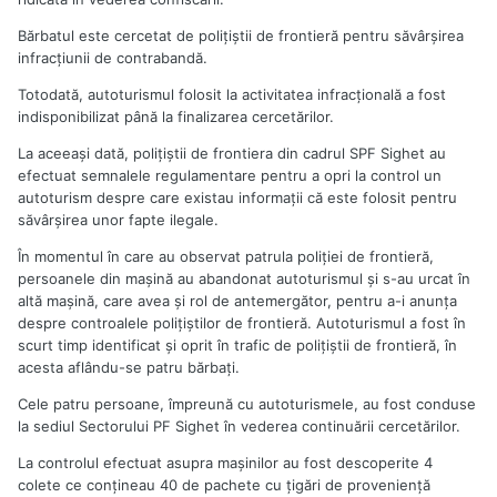
Bărbatul este cercetat de poliţiştii de frontieră pentru săvârşirea
infracţiunii de contrabandă.
Totodată, autoturismul folosit la activitatea infracţională a fost
indisponibilizat până la finalizarea cercetărilor.
La aceeași dată, poliţiştii de frontiera din cadrul SPF Sighet au
efectuat semnalele regulamentare pentru a opri la control un
autoturism despre care existau informaţii că este folosit pentru
săvârşirea unor fapte ilegale.
În momentul în care au observat patrula poliţiei de frontieră,
persoanele din maşină au abandonat autoturismul şi s-au urcat în
altă maşină, care avea şi rol de antemergător, pentru a-i anunţa
despre controalele poliţiştilor de frontieră. Autoturismul a fost în
scurt timp identificat şi oprit în trafic de poliţiştii de frontieră, în
acesta aflându-se patru bărbaţi.
Cele patru persoane, împreună cu autoturismele, au fost conduse
la sediul Sectorului PF Sighet în vederea continuării cercetărilor.
La controlul efectuat asupra maşinilor au fost descoperite 4
colete ce conţineau 40 de pachete cu ţigări de provenienţă