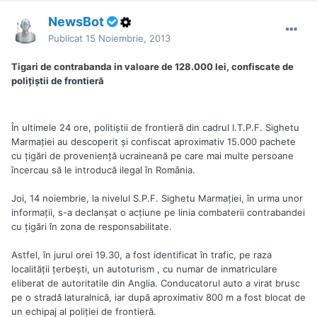
NewsBot
Publicat
15 Noiembrie, 2013
Tigari de contrabanda in valoare de 128.000 lei, confiscate de
poliţiştii de frontieră
În ultimele 24 ore, politiștii de frontieră din cadrul I.T.P.F. Sighetu
Marmației au descoperit și confiscat aproximativ 15.000 pachete
cu țigări de proveniență ucraineană pe care mai multe persoane
încercau să le introducă ilegal în România.
Joi, 14 noiembrie, la nivelul S.P.F. Sighetu Marmației, în urma unor
informații, s-a declanșat o acțiune pe linia combaterii contrabandei
cu țigări în zona de responsabilitate.
Astfel, în jurul orei 19.30, a fost identificat în trafic, pe raza
localității țerbești, un autoturism , cu numar de inmatriculare
eliberat de autoritatile din Anglia. Conducatorul auto a virat brusc
pe o stradă laturalnică, iar după aproximativ 800 m a fost blocat de
un echipaj al poliției de frontieră.