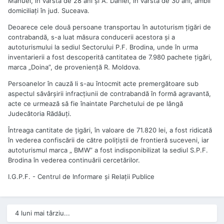
Manuel, în vârstă de 28 ani şi A. Daniel, în vârstă de 30 ani, ambii
domiciliaţi în jud. Suceava.
Deoarece cele două persoane transportau în autoturism ţigări de
contrabandă, s-a luat măsura conducerii acestora şi a
autoturismului la sediul Sectorului P.F. Brodina, unde în urma
inventarierii a fost descoperită cantitatea de 7.980 pachete ţigări,
marca „Doina”, de provenienţă R. Moldova.
Persoanelor în cauză li s-au întocmit acte premergătoare sub
aspectul săvârşirii infracţiunii de contrabandă în formă agravantă,
acte ce urmează să fie înaintate Parchetului de pe lângă
Judecătoria Rădăuţi.
Întreaga cantitate de ţigări, în valoare de 71.820 lei, a fost ridicată
în vederea confiscării de către poliţiştii de frontieră suceveni, iar
autoturismul marca „ BMW” a fost indisponibilizat la sediul S.P.F.
Brodina în vederea continuării cercetărilor.
I.G.P.F. - Centrul de Informare şi Relaţii Publice
4 luni mai târziu...