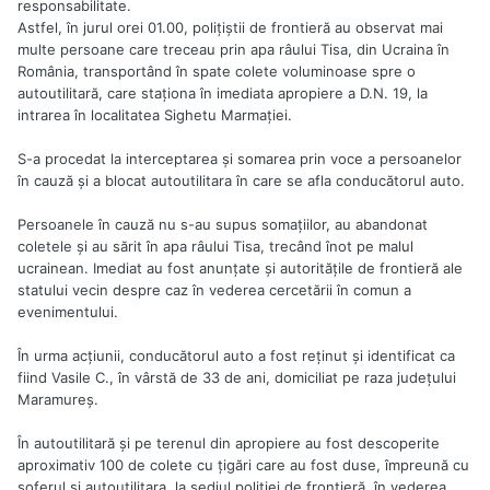
responsabilitate.
Astfel, în jurul orei 01.00, poliţiştii de frontieră au observat mai
multe persoane care treceau prin apa râului Tisa, din Ucraina în
România, transportând în spate colete voluminoase spre o
autoutilitară, care staţiona în imediata apropiere a D.N. 19, la
intrarea în localitatea Sighetu Marmaţiei.
S-a procedat la interceptarea şi somarea prin voce a persoanelor
în cauză şi a blocat autoutilitara în care se afla conducătorul auto.
Persoanele în cauză nu s-au supus somaţiilor, au abandonat
coletele şi au sărit în apa râului Tisa, trecând înot pe malul
ucrainean. Imediat au fost anunţate şi autorităţile de frontieră ale
statului vecin despre caz în vederea cercetării în comun a
evenimentului.
În urma acţiunii, conducătorul auto a fost reţinut şi identificat ca
fiind Vasile C., în vârstă de 33 de ani, domiciliat pe raza judeţului
Maramureş.
În autoutilitară şi pe terenul din apropiere au fost descoperite
aproximativ 100 de colete cu ţigări care au fost duse, împreună cu
şoferul şi autoutilitara, la sediul poliţiei de frontieră, în vederea