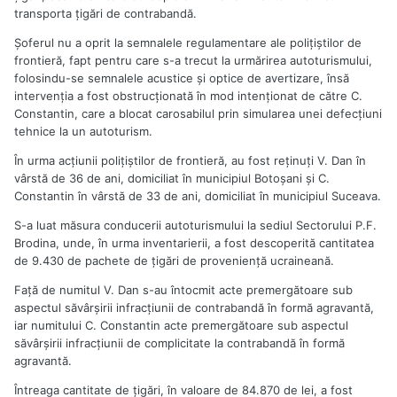
transporta ţigări de contrabandă.
Şoferul nu a oprit la semnalele regulamentare ale poliţiştilor de
frontieră, fapt pentru care s-a trecut la urmărirea autoturismului,
folosindu-se semnalele acustice şi optice de avertizare, însă
intervenţia a fost obstrucţionată în mod intenţionat de către C.
Constantin, care a blocat carosabilul prin simularea unei defecţiuni
tehnice la un autoturism.
În urma acţiunii poliţiştilor de frontieră, au fost reţinuţi V. Dan în
vârstă de 36 de ani, domiciliat în municipiul Botoşani şi C.
Constantin în vârstă de 33 de ani, domiciliat în municipiul Suceava.
S-a luat măsura conducerii autoturismului la sediul Sectorului P.F.
Brodina, unde, în urma inventarierii, a fost descoperită cantitatea
de 9.430 de pachete de ţigări de provenienţă ucraineană.
Faţă de numitul V. Dan s-au întocmit acte premergătoare sub
aspectul săvârşirii infracţiunii de contrabandă în formă agravantă,
iar numitului C. Constantin acte premergătoare sub aspectul
săvârşirii infracţiunii de complicitate la contrabandă în formă
agravantă.
Întreaga cantitate de ţigări, în valoare de 84.870 de lei, a fost