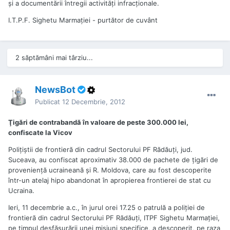
şi a documentării întregii activităţi infracţionale.
I.T.P.F. Sighetu Marmaţiei - purtător de cuvânt
2 săptămâni mai târziu...
NewsBot
Publicat
12 Decembrie, 2012
Ţigări de contrabandă în valoare de peste 300.000 lei,
confiscate la Vicov
Poliţiştii de frontieră din cadrul Sectorului PF Rădăuţi, jud.
Suceava, au confiscat aproximativ 38.000 de pachete de ţigări de
provenienţă ucraineană şi R. Moldova, care au fost descoperite
într-un atelaj hipo abandonat în apropierea frontierei de stat cu
Ucraina.
Ieri, 11 decembrie a.c., în jurul orei 17.25 o patrulă a poliţiei de
frontieră din cadrul Sectorului PF Rădăuţi, ITPF Sighetu Marmaţiei,
pe timpul desfăşurării unei misiuni specifice, a descoperit, pe raza