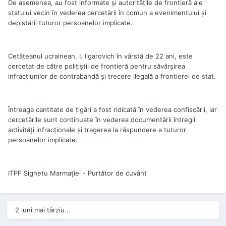
De asemenea, au fost informate şi autorităţile de frontieră ale
statului vecin în vederea cercetării în comun a evenimentului şi
depistării tuturor persoanelor implicate.
Cetăţeanul ucrainean, I. Ilgarovich în vârstă de 22 ani, este
cercetat de către poliţiştii de frontieră pentru săvârşirea
infracţiunilor de contrabandă şi trecere ilegală a frontierei de stat.
Întreaga cantitate de ţigări a fost ridicată în vederea confiscării, iar
cercetările sunt continuate în vederea documentării întregii
activităţi infracţionale şi tragerea la răspundere a tuturor
persoanelor implicate.
ITPF Sighetu Marmației - Purtător de cuvânt
2 luni mai târziu...