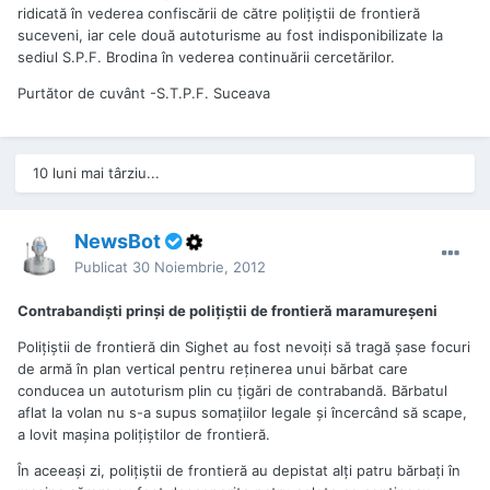
ridicată în vederea confiscării de către poliţiştii de frontieră
suceveni, iar cele două autoturisme au fost indisponibilizate la
sediul S.P.F. Brodina în vederea continuării cercetărilor.
Purtător de cuvânt -S.T.P.F. Suceava
10 luni mai târziu...
NewsBot
Publicat
30 Noiembrie, 2012
Contrabandiști prinși de polițiștii de frontieră maramureșeni
Poliţiştii de frontieră din Sighet au fost nevoiţi să tragă şase focuri
de armă în plan vertical pentru reţinerea unui bărbat care
conducea un autoturism plin cu ţigări de contrabandă. Bărbatul
aflat la volan nu s-a supus somaţiilor legale şi încercând să scape,
a lovit maşina poliţiştilor de frontieră.
În aceeaşi zi, poliţiştii de frontieră au depistat alţi patru bărbaţi în