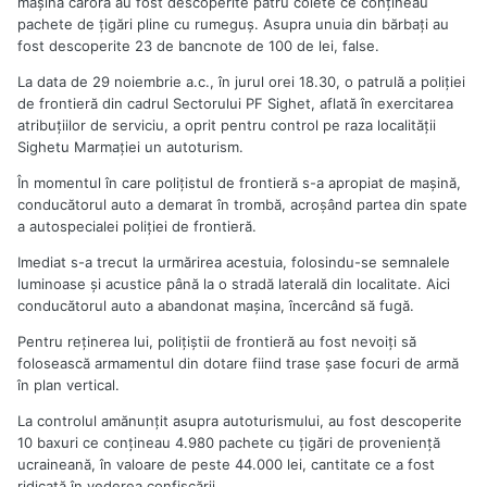
maşina cărora au fost descoperite patru colete ce conţineau
pachete de ţigări pline cu rumeguş. Asupra unuia din bărbaţi au
fost descoperite 23 de bancnote de 100 de lei, false.
La data de 29 noiembrie a.c., în jurul orei 18.30, o patrulă a poliţiei
de frontieră din cadrul Sectorului PF Sighet, aflată în exercitarea
atribuţiilor de serviciu, a oprit pentru control pe raza localităţii
Sighetu Marmaţiei un autoturism.
În momentul în care poliţistul de frontieră s-a apropiat de maşină,
conducătorul auto a demarat în trombă, acroşând partea din spate
a autospecialei poliţiei de frontieră.
Imediat s-a trecut la urmărirea acestuia, folosindu-se semnalele
luminoase şi acustice până la o stradă laterală din localitate. Aici
conducătorul auto a abandonat maşina, încercând să fugă.
Pentru reţinerea lui, poliţiştii de frontieră au fost nevoiţi să
folosească armamentul din dotare fiind trase şase focuri de armă
în plan vertical.
La controlul amănunţit asupra autoturismului, au fost descoperite
10 baxuri ce conţineau 4.980 pachete cu ţigări de provenienţă
ucraineană, în valoare de peste 44.000 lei, cantitate ce a fost
ridicată în vederea confiscării.