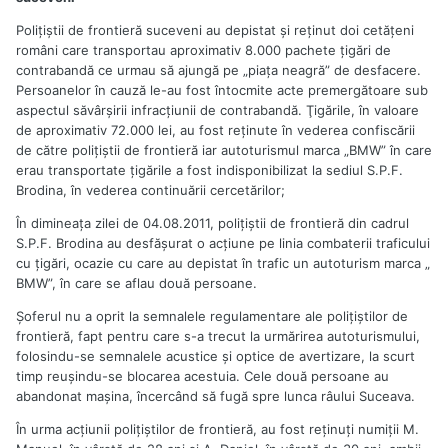
Poliţiştii de frontieră suceveni au depistat şi reţinut doi cetăţeni
români care transportau aproximativ 8.000 pachete ţigări de
contrabandă ce urmau să ajungă pe „piaţa neagră” de desfacere.
Persoanelor în cauză le-au fost întocmite acte premergătoare sub
aspectul săvârşirii infracţiunii de contrabandă. Ţigările, în valoare
de aproximativ 72.000 lei, au fost reţinute în vederea confiscării
de către poliţiştii de frontieră iar autoturismul marca „BMW” în care
erau transportate ţigările a fost indisponibilizat la sediul S.P.F.
Brodina, în vederea continuării cercetărilor;
În dimineaţa zilei de 04.08.2011, poliţiştii de frontieră din cadrul
S.P.F. Brodina au desfăşurat o acţiune pe linia combaterii traficului
cu ţigări, ocazie cu care au depistat în trafic un autoturism marca „
BMW”, în care se aflau două persoane.
Şoferul nu a oprit la semnalele regulamentare ale poliţiştilor de
frontieră, fapt pentru care s-a trecut la urmărirea autoturismului,
folosindu-se semnalele acustice şi optice de avertizare, la scurt
timp reuşindu-se blocarea acestuia. Cele două persoane au
abandonat maşina, încercând să fugă spre lunca râului Suceava.
În urma acţiunii poliţiştilor de frontieră, au fost reţinuţi numiţii M.