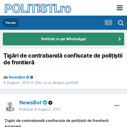
POLITISTI.ro
Forum
Politisti.ro pe WhatsApp!
Ţigări de contrabandă confiscate de poliţiştii
de frontieră
de
NewsBot
4 August, 2011
în
Ştiri cu şi despre poliţişti
NewsBot
Publicat
4 August, 2011
Ţigări de contrabandă confiscate de poliţiştii de frontieră
suceveni