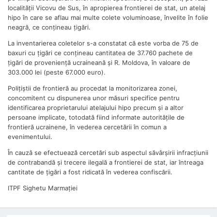
localităţii Vicovu de Sus, în apropierea frontierei de stat, un atelaj
hipo în care se aflau mai multe colete voluminoase, învelite în folie
neagră, ce conţineau ţigări.
La inventarierea coletelor s-a constatat că este vorba de 75 de
baxuri cu ţigări ce conţineau cantitatea de 37.760 pachete de
ţigări de provenienţă ucraineană şi R. Moldova, în valoare de
303.000 lei (peste 67.000 euro).
Poliţiştii de frontieră au procedat la monitorizarea zonei,
concomitent cu dispunerea unor măsuri specifice pentru
identificarea proprietarului atelajului hipo precum şi a altor
persoane implicate, totodată fiind informate autorităţile de
frontieră ucrainene, în vederea cercetării în comun a
evenimentului.
În cauză se efectuează cercetări sub aspectul săvârşirii infracţiunii
de contrabandă şi trecere ilegală a frontierei de stat, iar întreaga
cantitate de ţigări a fost ridicată în vederea confiscării.
ITPF Sighetu Marmaţiei