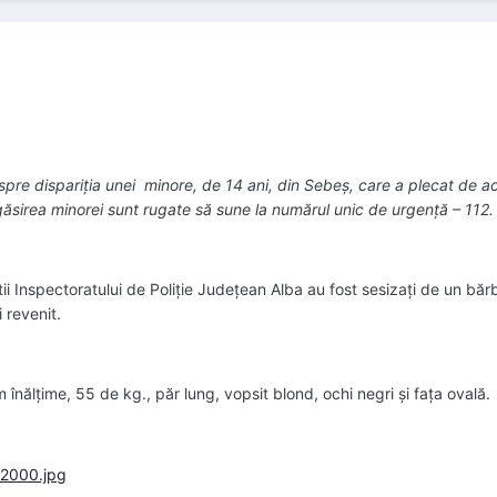
 despre dispariţia unei minore, de 14 ani, din Sebeş, care a plecat de 
 găsirea minorei sunt rugate să sune la numărul unic de urgenţă – 112.
ştii Inspectoratului de Poliţie Judeţean Alba au fost sesizaţi de un băr
 revenit.
lţime, 55 de kg., păr lung, vopsit blond, ochi negri şi faţa ovală.