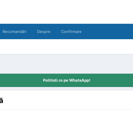
Recomandări
Despre
Confirmare
Politisti.ro pe WhatsApp!
ă