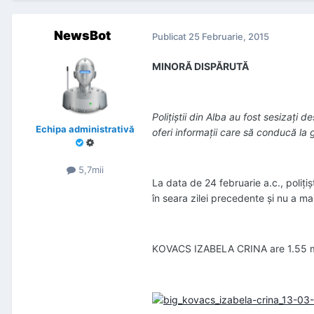
NewsBot
Publicat
25 Februarie, 2015
MINORĂ DISPĂRUTĂ
Poliţiştii din Alba au fost sesizaţi
Echipa administrativă
oferi informaţii care să conducă la
5,7mii
La data de 24 februarie a.c., poliţi
în seara zilei precedente şi nu a mai
KOVACS IZABELA CRINA are 1.55 m înă