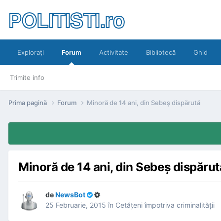
POLITISTI.ro
Exploraţi
Forum
Activitate
Bibliotecă
Ghid
Trimite info
Prima pagină
Forum
Minoră de 14 ani, din Sebeş dispărută
Minoră de 14 ani, din Sebeş dispărut
de
NewsBot
25 Februarie, 2015
în
Cetăţeni împotriva criminalităţii