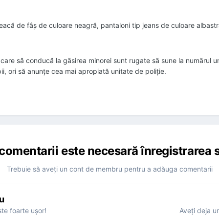
eacă de fâş de culoare neagră, pantaloni tip jeans de culoare albastră
i care să conducă la găsirea minorei sunt rugate să sune la numărul 
ii, ori să anunţe cea mai apropiată unitate de poliţie.
comentarii este necesară înregistrarea s
Trebuie să aveţi un cont de membru pentru a adăuga comentarii
u
te foarte uşor!
Aveţi deja u