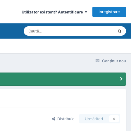
Înregistrare
Utilizator existent? Autentificare
Conţinut nou
Distribuie
Urmăritori
0