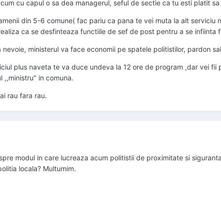
 acum cu capul o sa dea managerul, seful de sectie ca tu esti platit s
menii din 5-6 comune( fac pariu ca pana te vei muta la alt serviciu ni
ealiza ca se desfinteaza functiile de sef de post pentru a se infiinta f
nevoie, ministerul va face economii pe spatele politistilor, pardon sal
ciul plus naveta te va duce undeva la 12 ore de program ,dar vei fii p
l ,,ministru" in comuna.
ai rau fara rau.
pre modul in care lucreaza acum politistii de proximitate si siguran
politia locala? Multumim.