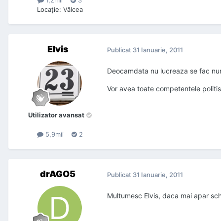
1,2mii
3
Locaţie
:
Vâlcea
Elvis
Publicat
31 Ianuarie, 2011
Deocamdata nu lucreaza se fac nu
Vor avea toate competentele politist
Utilizator avansat
5,9mii
2
drAGO5
Publicat
31 Ianuarie, 2011
Multumesc Elvis, daca mai apar sch