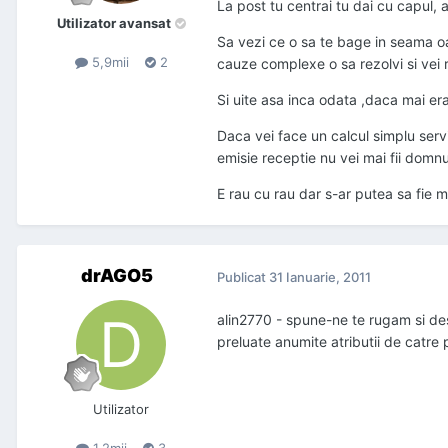
La post tu centrai tu dai cu capul,
Utilizator avansat
Sa vezi ce o sa te bage in seama oa
5,9mii
2
cauze complexe o sa rezolvi si vei r
Si uite asa inca odata ,daca mai era 
Daca vei face un calcul simplu servi
emisie receptie nu vei mai fii domnu
E rau cu rau dar s-ar putea sa fie m
drAGO5
Publicat
31 Ianuarie, 2011
alin2770 - spune-ne te rugam si des
preluate anumite atributii de catre 
Utilizator