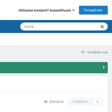
Înregistrare
Utilizator existent? Autentificare
Conţinut nou
Distribuie
Urmăritori
0