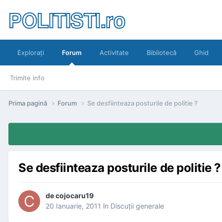
POLITISTI.ro
Exploraţi
Forum
Activitate
Bibliotecă
Ghid
Trimite info
Prima pagină
Forum
Se desfiinteaza posturile de politie ?
Se desfiinteaza posturile de politie ?
de
cojocaru19
20 Ianuarie, 2011
în
Discuţii generale