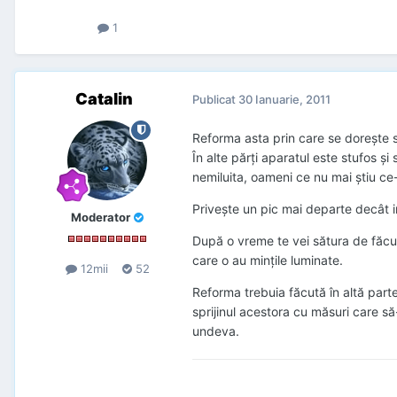
1
Catalin
Publicat
30 Ianuarie, 2011
Reforma asta prin care se dorește sub
În alte părți aparatul este stufos ș
nemiluita, oameni ce nu mai știu ce-
Privește un pic mai departe decât i
Moderator
După o vreme te vei sătura de făcut 
care o au mințile luminate.
12mii
52
Reforma trebuia făcută în altă parte
sprijinul acestora cu măsuri care să-i
undeva.