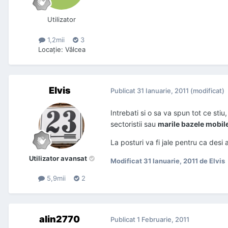
Utilizator
1,2mii
3
Locaţie
:
Vâlcea
Elvis
Publicat
31 Ianuarie, 2011
(modificat)
Intrebati si o sa va spun tot ce sti
sectoristii sau
marile bazele mobil
La posturi va fi jale pentru ca desi
Utilizator avansat
Modificat
31 Ianuarie, 2011
de Elvis
5,9mii
2
alin2770
Publicat
1 Februarie, 2011