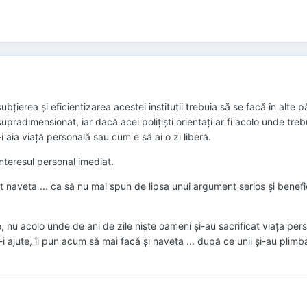
țierea și eficientizarea acestei instituții trebuia să se facă în alte pă
i supradimensionat, iar dacă acei polițiști orientați ar fi acolo unde t
i aia viață personală sau cum e să ai o zi liberă.
nteresul personal imediat.
naveta ... ca să nu mai spun de lipsa unui argument serios și benefic d
, nu acolo unde de ani de zile niște oameni și-au sacrificat viața perso
 ajute, îi pun acum să mai facă și naveta ... după ce unii și-au plimbat f