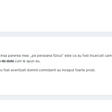
u, insa parerea mea ,,pe persoana fizica" este ca au fost incarcati ca
e de date
cum le spun eu.
 au fost avertizati domnii comndanti au inceput foarte prost.