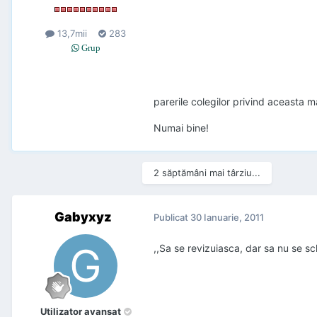
13,7mii
283
Grup
parerile colegilor privind aceasta 
Numai bine!
2 săptămâni mai târziu...
Gabyxyz
Publicat
30 Ianuarie, 2011
,,Sa se revizuiasca, dar sa nu se s
Utilizator avansat