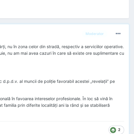
Moderator
rți, nu în zona celor din stradă, respectiv a serviciilor operative.
rebuie, nu am mai avea cazuri în care să existe ore suplimentare cu
.p.d.v. al muncii de poliție favorabil acestei „revelații” pe
nală în favoarea intereselor profesionale. În loc să vină în
amilia prin diferite localități ani la rând și se stabiliseră
2