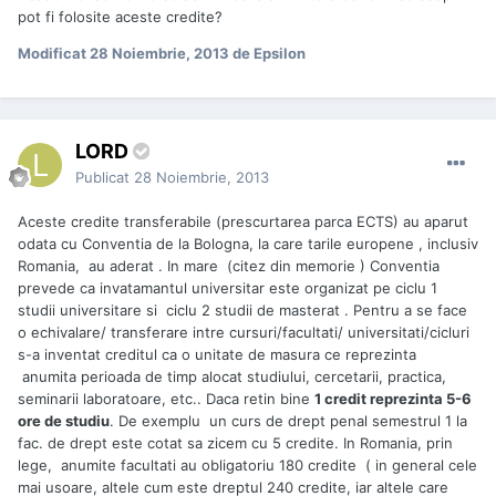
pot fi folosite aceste credite?
Modificat
28 Noiembrie, 2013
de Epsilon
LORD
Publicat
28 Noiembrie, 2013
Aceste credite transferabile (prescurtarea parca ECTS) au aparut
odata cu Conventia de la Bologna, la care tarile europene , inclusiv
Romania, au aderat . In mare (citez din memorie ) Conventia
prevede ca invatamantul universitar este organizat pe ciclu 1
studii universitare si ciclu 2 studii de masterat . Pentru a se face
o echivalare/ transferare intre cursuri/facultati/ universitati/cicluri
s-a inventat creditul ca o unitate de masura ce reprezinta
anumita perioada de timp alocat studiului, cercetarii, practica,
seminarii laboratoare, etc.. Daca retin bine
1 credit reprezinta 5-6
ore de studiu
. De exemplu un curs de drept penal semestrul 1 la
fac. de drept este cotat sa zicem cu 5 credite. In Romania, prin
lege, anumite facultati au obligatoriu 180 credite ( in general cele
mai usoare, altele cum este dreptul 240 credite, iar altele care