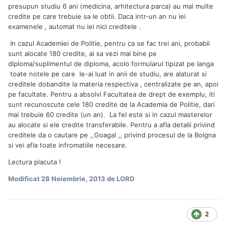
presupun studiu 6 ani (medicina, arhitectura parca) au mai multe
credite pe care trebuie sa le obtii. Daca intr-un an nu iei
examenele , automat nu iei nici creditele .
In cazul Academiei de Politie, pentru ca se fac trei ani, probabil
sunt alocate 180 credite, ai sa vezi mai bine pe
diploma/suplimentul de diploma, acolo formularul tipizat pe langa
toate notele pe care le-ai luat in anii de studiu, are alaturat si
creditele dobandite la materia respectiva , centralizate pe an, apoi
pe facultate. Pentru a absolvi Facultatea de drept de exemplu, iti
sunt recunoscute cele 180 credite de la Academia de Politie, dari
mai trebuie 60 credite (un an). La fel este si in cazul masterelor
au alocate si ele credite transferabile. Pentru a afla detalii privind
creditele da o cautare pe ,,Goagal ,, privind procesul de la Bolgna
si vei afla toate infromatiile necesare.
Lectura placuta !
Modificat
28 Noiembrie, 2013
de LORD
2