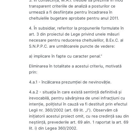
transparent criteriile de analiză a posturilor ce
urmează a fi desfiinţate pentru încadrarea în
cheltuielile bugetare aprobate pentru anul 2011.
4. În subsidiar, referitor la propunerile formulate în
art. 3 din proiectul de Lege privind unele măsuri
necesare pentru reducerea cheltuielilor, B.Ex.C. al
S.N.P.P.C. are următoarele puncte de vedere:
a) implicare în fapte cu caracter penal.”
Eliminarea în totalitate a acestui criteriu, motivată
prin:
4.a.1 - încălcarea prezumţiei de nevinovăţie.
4.a.2 - situaţia în care există sentinţă definitivă şi
irevocabilă, pentru săvârşirea de unei infracţiuni cu
intenţie, poliţistul în cauză va fi destituit prin efectul
Legii nr. 360/2002 (art. 69 lit. „i”). Observăm că
iniţiatorii acestui proiect omit, cu rea credinţă sau din
neştiinţă, prevederile art. 69 alin. 1 raportat la art. 69
lit. i) din Legea 360/2002.