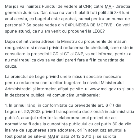
Mai jos va inaintez Punctul de vedere al CNP, catre
MAI
- Directia
generala Juridica. Dar, daca nu vom fi platiti toti politistii 3-4 luni
anul acesta, ca bugetul este aprobat, numai pentru un numar de
personal ? Se poate vedea din EXPUNEREA DE MOTIVE . Ce veti
spune atunci, ca nu am venit cu propuneri la LEGE?
Dupa definitivarea adresei la Ministru cu propunerile de masuri
reorganizare si masuri privind reducerea de cheltuieli, care este in
consultare la presedintii CD si CT ai CNP, va voi informa, pentru a
nu mai trebui ca dvs sa va dati pareri fara a fi in cunostinta de
cauza.
La proiectul de Lege privind unele măsuri speciale necesare
pentru reducerea cheltuielilor bugetare la nivelul Ministerului
Administraţiei şi Internelor, afişat pe site-ul www.mai.gov.ro şi pus
în dezbatere publică, vă comunicăm următoarele:
1. În primul rând, în conformitate cu prevederile art. 6 (1) din
Legea nr. 52/2003 privind transparenţa decizională în administraţia
publică, anunţul referitor la elaborarea unui proiect de act
normativ va fi adus la cunostinţa publicului cu cel puţin 30 de zile
înainte de supunerea spre adoptare, ori în acest caz anuntul a
fost postat pe site-ul
MAI
în data 24.12 2010 şi se solicita