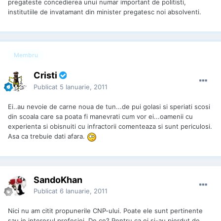
pregateste concedierea unui numar important de politisti,
institutiile de invatamant din minister pregatesc noi absolventi.
Membru
Cristi
Publicat
5 Ianuarie, 2011
Ei..au nevoie de carne noua de tun...de pui golasi si speriati scosi
din scoala care sa poata fi manevrati cum vor ei...oamenii cu
experienta si obisnuiti cu infractorii comenteaza si sunt periculosi.
Asa ca trebuie dati afara.
SandoKhan
Publicat
6 Ianuarie, 2011
Nici nu am citit propunerile CNP-ului. Poate ele sunt pertinente
sau in interesul profesiei. De ce? Pentru ca ei si-au pierdut de