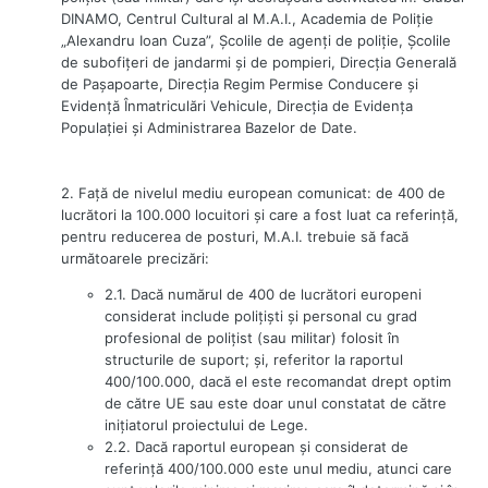
DINAMO, Centrul Cultural al M.A.I., Academia de Poliţie
„Alexandru Ioan Cuza”, Şcolile de agenţi de poliţie, Şcolile
de subofiţeri de jandarmi şi de pompieri, Direcţia Generală
de Paşapoarte, Direcţia Regim Permise Conducere şi
Evidenţă Înmatriculări Vehicule, Direcţia de Evidenţa
Populaţiei şi Administrarea Bazelor de Date.
2. Faţă de nivelul mediu european comunicat: de 400 de
lucrători la 100.000 locuitori şi care a fost luat ca referinţă,
pentru reducerea de posturi, M.A.I. trebuie să facă
următoarele precizări:
2.1. Dacă numărul de 400 de lucrători europeni
considerat include poliţişti şi personal cu grad
profesional de poliţist (sau militar) folosit în
structurile de suport; şi, referitor la raportul
400/100.000, dacă el este recomandat drept optim
de către UE sau este doar unul constatat de către
iniţiatorul proiectului de Lege.
2.2. Dacă raportul european şi considerat de
referinţă 400/100.000 este unul mediu, atunci care