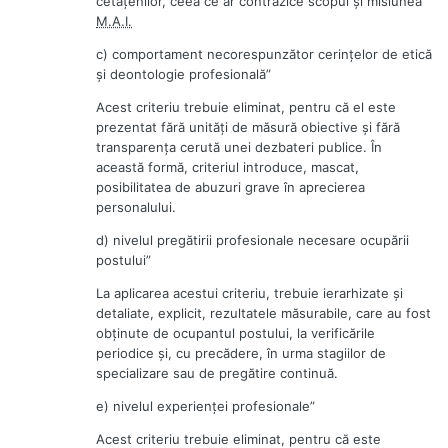
cetăţenilor, ceea ce ar contrazice scopul şi misiunea
M.A.I.
c) comportament necorespunzător cerinţelor de etică
şi deontologie profesională”
Acest criteriu trebuie eliminat, pentru că el este
prezentat fără unităţi de măsură obiective şi fără
transparenţa cerută unei dezbateri publice. În
această formă, criteriul introduce, mascat,
posibilitatea de abuzuri grave în aprecierea
personalului.
d) nivelul pregătirii profesionale necesare ocupării
postului”
La aplicarea acestui criteriu, trebuie ierarhizate şi
detaliate, explicit, rezultatele măsurabile, care au fost
obţinute de ocupantul postului, la verificările
periodice şi, cu precădere, în urma stagiilor de
specializare sau de pregătire continuă.
e) nivelul experienţei profesionale”
Acest criteriu trebuie eliminat, pentru că este