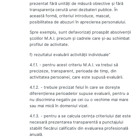
prezentat fără unităţi de măsură obiective şi fără
transparenţa cerută unei dezbateri publice. În
această formă, criteriul introduce, mascat,
posibilitatea de abuzuri în aprecierea personalului.
Spre exemplu, sunt defavorizaţi proaspăt absolvenţii
şcolilor M.A.I. precum şi cadrele care şi-au schimbat
profilul de activitate.
f) rezultatul evaluării activităţii individuale”
4.f.1. - pentru acest criteriu M.A.I. va trebui să
precizeze, transparent, perioada de timp, din
activitatea persoanei, care este supusă evaluării.
4.f.2. - trebuie precizat felul în care se doreşte
diferenţierea perioadelor supuse evaluarii, pentru a
nu discrimina negativ pe cei cu o vechime mai mare
sau mai mică în domeniul vizat.
4.f.3. - pentru a se calcula cerinţa criteriului dat este
necesară prezentarea transparentă a punctajului
stabilit fiecărui calificativ din evaluarea profesională
anuală.