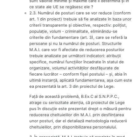
sunt valorile minime şi maxime care îl determină şi în
ce state ale UE se regăsesc ele ?
2.3. Numărul de posturi care se vor reduce (conform
art. 1 din proiect) trebuie să fie analizate în baza unor
criterii transparente şi obiective, respectiv: poliţist,
populaţie, volum - criminalitate, eliminându-se
criterile din fundamentare (art. 3), care se referă la
persoane şi nu la numărul de posturi. Structurile
M.A.I. care vor fi afectate de reducerea posturilor
trebuie analizate pe următorii indicatori: atribuţii
specifice, numărul funcţiilor încadrate în statul de
organizare, volumul activităţilor desfăşurate de
fiecare lucrător – conform fişei postului – şi, abia în
ultimă instanţă, aplicată fundamentarea, aşa cum este
ea prezentată la art. 3 din proiectul de Lege.
Faţă de această problemă, B.Ex.C al S.N.P.P.C.,
atrage cu seriozitate atenţia, că proiectul de Lege
pus în discuţie este prezentat drept o măsură pentru
reducerea cheltuielilor din M.A.I. prin desfiinţarea
unor posturi, dar el detaliază metodologia reducerii
cheltuielilor, prin disponibilizarea personalului.
3. În consecinţă, M.A.I. trebuie să prezinte în mod