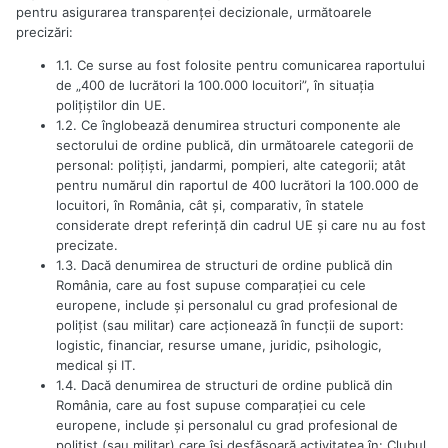
pentru asigurarea transparenţei decizionale, următoarele
precizări:
1.1. Ce surse au fost folosite pentru comunicarea raportului
de „400 de lucrători la 100.000 locuitori”, în situaţia
poliţiştilor din UE.
1.2. Ce înglobează denumirea structuri componente ale
sectorului de ordine publică, din următoarele categorii de
personal: poliţişti, jandarmi, pompieri, alte categorii; atât
pentru numărul din raportul de 400 lucrători la 100.000 de
locuitori, în România, cât şi, comparativ, în statele
considerate drept referinţă din cadrul UE şi care nu au fost
precizate.
1.3. Dacă denumirea de structuri de ordine publică din
România, care au fost supuse comparaţiei cu cele
europene, include şi personalul cu grad profesional de
poliţist (sau militar) care acţionează în funcţii de suport:
logistic, financiar, resurse umane, juridic, psihologic,
medical şi IT.
1.4. Dacă denumirea de structuri de ordine publică din
România, care au fost supuse comparaţiei cu cele
europene, include şi personalul cu grad profesional de
poliţist (sau militar) care îşi desfăşoară activitatea în: Clubul