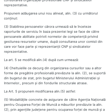
reprezentative.
Propunem adăugarea unui nou alineat, alin. (3) cu următorul
conţinut:
(3) Stabilirea persoanelor cărora urmează să le înceteze
raporturile de serviciu în baza prezentei legi se face de către
persoanele abilitate potrivit normelor de competenţă privind
gestiunea resurselor umane, după consultarea unor comisii din
care vor face parte şi reprezentanţii CNP şi sindicatelor
reprezentative.
La art. 5 se modifică alin.(4) după cum urmează:
(4) Cheltuielile ce decurg din organizarea cursurilor sau a altor
forme de pregătire profesională prevăzute la alin. (2), se suportă
din bugetul de stat, prin bugetul Ministerului Administraţiei şi
Internelor., precum şi din fondurile structurale atrase.
La Art. 5 propunem modificarea alin.(5) astfel:
(5) Modalităţile concrete de asigurare de către Agenţia Naţională
pentru Ocuparea Forţei de Muncă a măsurilor prevăzute la alin.
(2), prin agenţiile judeţene pentru ocuparea forţei de muncă şi a