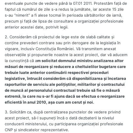
eventuale puncte de vedere până la 07.01 2011. Protestăm faţă de
faptul că numărul de zile s-a redus la jumătate, iar aceste 15 zile
s-au “nimerit” a fi alese tocmai în perioada sărbătorilor de iarnă,
precum şi faţă de lipsa de consultare a organizaţiei profesionale
anterior acestei date, potrivit legii.
2. Considerăm că proiectul de lege este de slabă calitate şi
conţine prevederi contrare sau prin derogare de la legislaţia în
vigoare, inclusiv Constituţia României. Vă transmitem anexat
observaţiile şi propunerile noastre la acest proiect, dar vă aducem
la cunoştinţă că a
m solicitat domnului ministru analizarea altor
măsuri de reorganizare şi reducere a cheltuielilor bugetare care
trebuie luate anterior continuării respectivei proceduri
legislative, întrucât considerăm că disponibilizarea şi încetarea
raporturilor de serviciu ale poliţiştilor, militarilor şi contractului
de muncă al personalului contractual trebuie să fie o măsură
extremă, la care nu s-ar fi ajuns dacă se efectua o reorganizare
eficientă în anul 2010, aşa cum am cerut şi noi.
3. Solicităm ca, după centralizarea punctelor de vedere privind
acest proiect, să-l supuneţi încă o dată dezbaterii la nivelul
conducerii ministerului, cu participarea organizaţiei profesionale
CNP şi sindicatelor reprezentative.