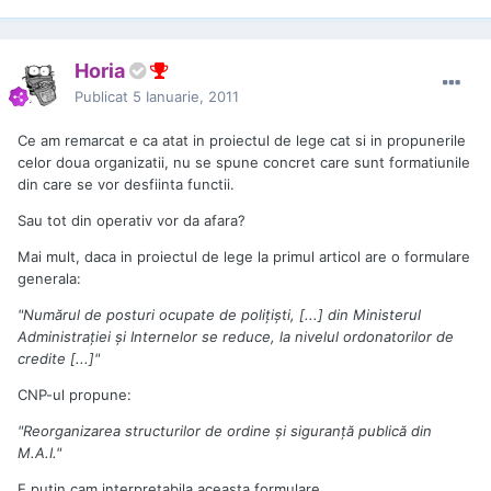
Horia
Publicat
5 Ianuarie, 2011
Ce am remarcat e ca atat in proiectul de lege cat si in propunerile
celor doua organizatii, nu se spune concret care sunt formatiunile
din care se vor desfiinta functii.
Sau tot din operativ vor da afara?
Mai mult, daca in proiectul de lege la primul articol are o formulare
generala:
"Numărul de posturi ocupate de poliţişti, [...] din Ministerul
Administraţiei şi Internelor se reduce, la nivelul ordonatorilor de
credite [...]"
CNP-ul propune:
"Reorganizarea structurilor de ordine şi siguranţă publică din
M.A.I."
E putin cam interpretabila aceasta formulare ...