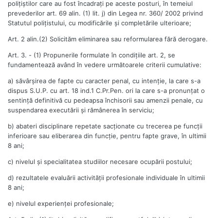
poliţiştilor care au fost încadraţi pe aceste posturi, în temeiul
prevederilor art. 69 alin. (1) lit. j) din Legea nr. 360/ 2002 privind
Statutul poliţistului, cu modificările şi completările ulterioare;
Art. 2 alin.(2) Solicităm eliminarea sau reformularea fără derogare.
Art. 3. - (1) Propunerile formulate în condiţiile art. 2, se
fundamentează având în vedere următoarele criterii cumulative:
a) săvârşirea de fapte cu caracter penal, cu intenţie, la care s-a
dispus S.U.P. cu art. 18 ind.1 C.Pr.Pen. ori la care s-a pronunţat o
sentinţă definitivă cu pedeapsa închisorii sau amenzii penale, cu
suspendarea executării şi rămânerea în serviciu;
b) abateri disciplinare repetate sacţionate cu trecerea pe funcţii
inferioare sau eliberarea din funcţie, pentru fapte grave, în ultimii
8 ani;
c) nivelul şi specialitatea studiilor necesare ocupării postului;
d) rezultatele evaluării activităţii profesionale individuale în ultimii
8 ani;
e) nivelul experienţei profesionale;