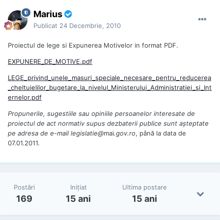
Marius
Publicat
24 Decembrie, 2010
Proiectul de lege si Expunerea Motivelor in format PDF.
EXPUNERE_DE_MOTIVE.pdf
LEGE_privind_unele_masuri_speciale_necesare_pentru_reducerea
_cheltuielilor_bugetare_la_nivelul_Ministerului_Administratiei_si_Int
ernelor.pdf
Propunerile, sugestiile sau opiniile persoanelor interesate de
proiectul de act normativ supus dezbaterii publice sunt aşteptate
pe adresa de e-mail
legislatie@
mai
.gov.ro
, până la data de
07.01.2011.
Postări
Iniţiat
Ultima postare
169
15 ani
15 ani