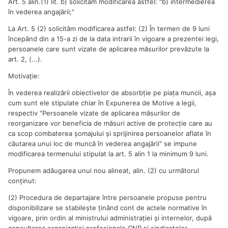
Art. 5 alin.(1) lit. b) solicităm modificarea astfel: "b) intermedierea
în vederea angajării;"
La Art. 5 (2) solicităm modificarea astfel: (2) În termen de 9 luni
începând din a 15-a zi de la data intrarii în vigoare a prezentei legi,
persoanele care sunt vizate de aplicarea măsurilor prevăzute la
art. 2, (...).
Motivaţie:
În vederea realizării obiectivelor de absorbţie pe piaţa muncii, aşa
cum sunt ele stipulate chiar în Expunerea de Motive a legii,
respectiv "Persoanele vizate de aplicarea măsurilor de
reorganizare vor beneficia de măsuri active de protecţie care au
ca scop combaterea şomajului şi sprijinirea persoanelor aflate în
căutarea unui loc de muncă în vederea angajării" se impune
modificarea termenului stipulat la art. 5 alin 1 la minimum 9 luni.
Propunem adăugarea unui nou alineat, alin. (2) cu următorul
conţinut:
(2) Procedura de departajare între persoanele propuse pentru
disponibilizare se stabileşte ţinând cont de actele normative în
vigoare, prin ordin al ministrului administraţiei şi internelor, după
consultarea organizaţiei profesionale CNP şi sindicatelor