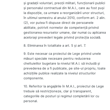
şi gradaţii voluntari, preoţii militari, funcţionarii publici
şi personalul contractual din M.A.I., care au fost puşi
la dispoziţie, ca urmare a reorganizării unor structuri,
în ultimul semestru al anului 2010, conform art. 2 alin.
(2), vor putea fi dispuse direct de persoanele
abilitate, potrivit normelor de competenţă privind
gestionarea resurselor umane, dar numai cu aplicarea
aceloraşi prevederi legale privind protecţia socială.
8. Eliminarea în totalitate a art. 5 şi art. 7.
9. Este necesar ca proiectul de Lege privind unele
măsuri speciale necesare pentru reducerea
cheltuielilor bugetare la nivelul M.A.I. să includă şi
prevederea de a fi publicate, pe site-ul propriu, toate
achiziţiile publice realizate la nivelul structurilor
componente.
10. Referitor la angajările în M.A.I., proiectul de Lege
trebuie să restricţioneze, clar şi transparent,
categoriile de posturi şi regimul completării lor cu
personal.