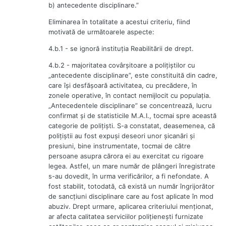
b) antecedente disciplinare.”
Eliminarea în totalitate a acestui criteriu, fiind
motivată de următoarele aspecte:
4.b.1 - se ignoră instituţia Reabilitării de drept.
4.b.2 - majoritatea covârşitoare a poliţiştilor cu
„antecedente disciplinare”, este constituită din cadre,
care îşi desfăşoară activitatea, cu precădere, în
zonele operative, în contact nemijlocit cu populaţia.
„Antecedentele disciplinare” se concentrează, lucru
confirmat şi de statisticile M.A.I., tocmai spre această
categorie de poliţişti. S-a constatat, deasemenea, că
poliţiştii au fost expuşi deseori unor şicanări şi
presiuni, bine instrumentate, tocmai de către
persoane asupra cărora ei au exercitat cu rigoare
legea. Astfel, un mare număr de plângeri înregistrate
s-au dovedit, în urma verificărilor, a fi nefondate. A
fost stabilit, totodată, că există un număr îngrijorător
de sancţiuni disciplinare care au fost aplicate în mod
abuziv. Drept urmare, aplicarea criteriului menţionat,
ar afecta calitatea serviciilor poliţieneşti furnizate