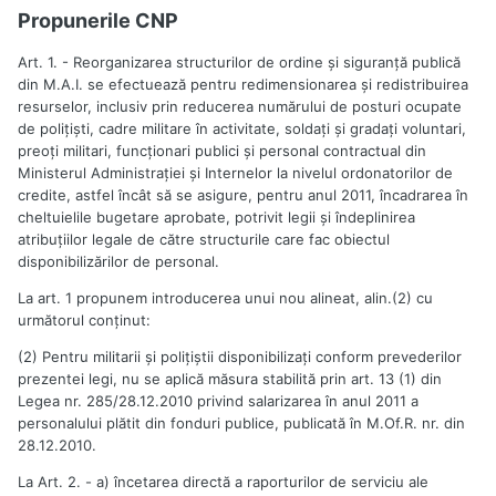
Propunerile CNP
Art. 1. - Reorganizarea structurilor de ordine şi siguranţă publică
din M.A.I. se efectuează pentru redimensionarea şi redistribuirea
resurselor, inclusiv prin reducerea numărului de posturi ocupate
de poliţişti, cadre militare în activitate, soldaţi şi gradaţi voluntari,
preoţi militari, funcţionari publici şi personal contractual din
Ministerul Administraţiei şi Internelor la nivelul ordonatorilor de
credite, astfel încât să se asigure, pentru anul 2011, încadrarea în
cheltuielile bugetare aprobate, potrivit legii şi îndeplinirea
atribuţiilor legale de către structurile care fac obiectul
disponibilizărilor de personal.
La art. 1 propunem introducerea unui nou alineat, alin.(2) cu
următorul conţinut:
(2) Pentru militarii şi poliţiştii disponibilizaţi conform prevederilor
prezentei legi, nu se aplică măsura stabilită prin art. 13 (1) din
Legea nr. 285/28.12.2010 privind salarizarea în anul 2011 a
personalului plătit din fonduri publice, publicată în M.Of.R. nr. din
28.12.2010.
La Art. 2. - a) încetarea directă a raporturilor de serviciu ale