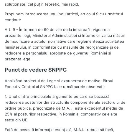
soluţionate, cel puţin teoretic, mai rapid.
Propunem introducerea unui nou articol, articolul 9 cu următorul
conţinut:
Art. 9 - În termen de 60 de zile de la intrarea în vigoare a
prezentei legi, Ministerul Administraţiei şi Internelor va lua măsuri
de modificare a actelor normative care reglementează activitatea
ministerului, în conformitate cu măsurile de reorganizare şi de
reducere a personalului aprobate de guvernul României şi
prezenta lege.
Punct de vedere SNPPC
Analizând proiectul de Lege şi expunerea de motive, Biroul
Executiv Central al SNPPC face următoarele observaţii:
1. Unul dintre principalele argumente pe care se bazează
reducerea posturilor din structurile componente ale sectorului de
ordine publică, preconizate de M.A.I., este excedentul mediu de
25% al posturilor respective, în România, comparativ celelalte
state din UE.
Faţă de această informaţie esenţială, M.A.I. trebuie să facă,