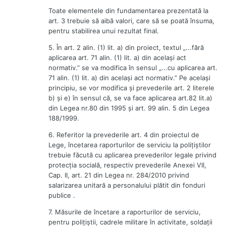
Toate elementele din fundamentarea prezentată la
art. 3 trebuie să aibă valori, care să se poată însuma,
pentru stabilirea unui rezultat final.
5. În art. 2 alin. (1) lit. a) din proiect, textul „...fără
aplicarea art. 71 alin. (1) lit. a) din acelaşi act
normativ.” se va modifica în sensul „...cu aplicarea art.
71 alin. (1) lit. a) din acelaşi act normativ.” Pe acelaşi
principiu, se vor modifica şi prevederile art. 2 literele
b) şi e) în sensul că, se va face aplicarea art.82 lit.a)
din Legea nr.80 din 1995 şi art. 99 alin. 5 din Legea
188/1999.
6. Referitor la prevederile art. 4 din proiectul de
Lege, încetarea raporturilor de serviciu la poliţiştilor
trebuie făcută cu aplicarea prevederilor legale privind
protecţia socială, respectiv prevederile Anexei VII,
Cap. II, art. 21 din Legea nr. 284/2010 privind
salarizarea unitară a personalului plătit din fonduri
publice .
7. Măsurile de încetare a raporturilor de serviciu,
pentru poliţiştii, cadrele militare în activitate, soldaţii