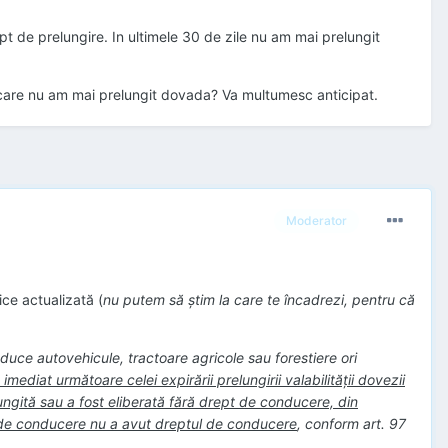
 de prelungire. In ultimele 30 de zile nu am mai prelungit
e care nu am mai prelungit dovada? Va multumesc anticipat.
Moderator
ce actualizată (
nu putem să ştim la care te încadrezi, pentru că
conduce autovehicule, tractoare agricole sau forestiere ori
mediat următoare celei expirării prelungirii valabilității dovezii
lungită sau a fost eliberată fără drept de conducere, din
ui de conducere nu a avut dreptul de conducere
, conform art. 97