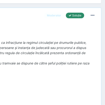
Moderator
Soluţie
a infracţiune la regimul circulaţiei pe drumurile publice,
 persoane şi instanţa de judecată sau procurorul a dispus
tru regula de circulaţie încălcată prezenta ordonanţă de
au tramvaie se dispune de către şeful poliţiei rutiere pe raza