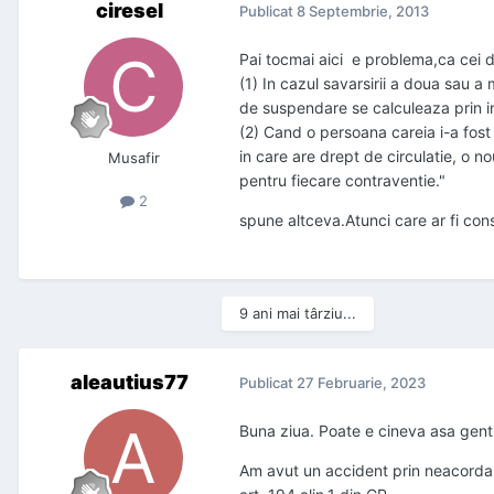
ciresel
Publicat
8 Septembrie, 2013
Pai tocmai aici e problema,ca cei de
(1) In cazul savarsirii a doua sau 
de suspendare se calculeaza prin i
(2) Cand o persoana careia i-a fos
in care are drept de circulatie, o 
Musafir
pentru fiecare contraventie."
2
spune altceva.Atunci care ar fi cons
9 ani mai târziu...
aleautius77
Publicat
27 Februarie, 2023
Buna ziua. Poate e cineva asa genti
Am avut un accident prin neacordare