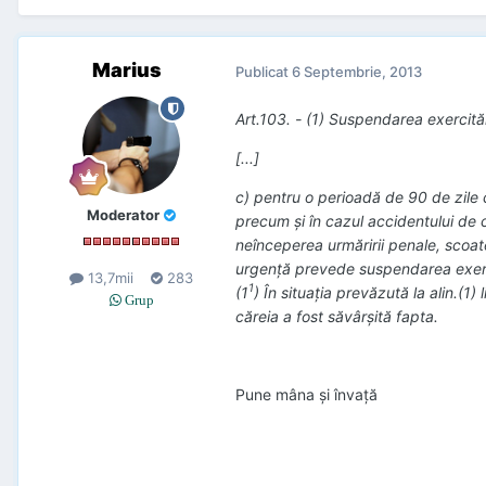
Marius
Publicat
6 Septembrie, 2013
Art.103. - (1) Suspendarea exercită
[...]
c) pentru o perioadă de 90 de zile 
Moderator
precum şi în cazul accidentului de 
neînceperea urmăririi penale, scoat
urgenţă prevede suspendarea exerci
13,7mii
283
1
(1
) În situaţia prevăzută la alin.(1
Grup
căreia a fost săvârşită fapta.
Pune mâna şi învaţă