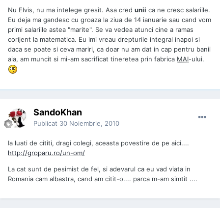
Nu Elvis, nu ma intelege gresit. Asa cred
unii
ca ne cresc salariile.
Eu deja ma gandesc cu groaza la ziua de 14 ianuarie sau cand vom
primi salariile astea "marite". Se va vedea atunci cine a ramas
corijent la matematica. Eu imi vreau drepturile integral inapoi si
daca se poate si ceva mariri, ca doar nu am dat in cap pentru banii
aia, am muncit si mi-am sacrificat tineretea prin fabrica
MAI
-ului.
SandoKhan
Publicat
30 Noiembrie, 2010
Ia luati de cititi, dragi colegi, aceasta povestire de pe aici....
http://groparu.ro/un-om/
La cat sunt de pesimist de fel, si adevarul ca eu vad viata in
Romania cam albastra, cand am citit-o.... parca m-am simtit ....