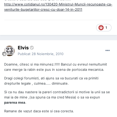
http://www.cotidianul.ro/130420-Ministrul-Muncii-recunoaste-ca-
veniturile-bugetariilor-cresc-cu-doar-14-in-2011
1
Elvis
Publicat
28 Noiembrie, 2010
Doamne, citesc si ma minunez.!!!!! Bancul cu evreul nemultumit
care merge la rabin este pus in scena de portocala mecanica.
Dragi colegi forumisti, ati ajuns sa va bucurati ca va primiti
drepturile legale , culmea..... diminuate.
Si ca nu dau nastere la pareri contradictorii si motive la unii sa se
mai ia de mine ,(sa spuna ca ma cred Mesia) o sa va expun
parerea mea
.
Ramane de vazut daca este si cea corecta.