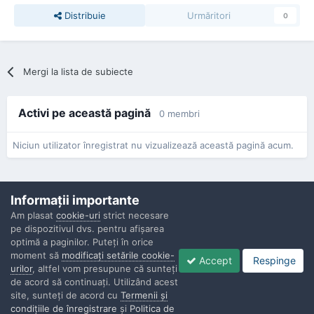
Distribuie
Urmăritori
0
Mergi la lista de subiecte
Activi pe această pagină
0 membri
Niciun utilizator înregistrat nu vizualizează această pagină acum.
Informaţii importante
Am plasat
cookie-uri
strict necesare
pe dispozitivul dvs. pentru afişarea
Confidenţialitate
Contactaţi-ne
Cookies
optimă a paginilor. Puteţi în orice
Copyright © Politisti.ro, 2010 - 2026
moment să
modificaţi setările cookie-
Accept
Respinge
Powered by Invision Community
urilor
, altfel vom presupune că sunteţi
de acord să continuaţi. Utilizând acest
site, sunteţi de acord cu
Termenii şi
condiţiile de înregistrare
şi
Politica de