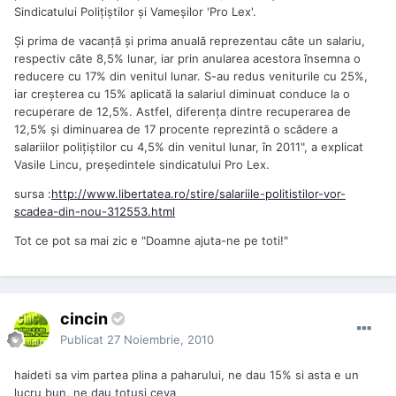
Sindicatului Poliţiştilor şi Vameşilor 'Pro Lex'.
Şi prima de vacanţă şi prima anuală reprezentau câte un salariu,
respectiv câte 8,5% lunar, iar prin anularea acestora însemna o
reducere cu 17% din venitul lunar. S-au redus veniturile cu 25%,
iar creşterea cu 15% aplicată la salariul diminuat conduce la o
recuperare de 12,5%. Astfel, diferenţa dintre recuperarea de
12,5% şi diminuarea de 17 procente reprezintă o scădere a
salariilor poliţiştilor cu 4,5% din venitul lunar, în 2011", a explicat
Vasile Lincu, preşedintele sindicatului Pro Lex.
sursa :
http://www.libertatea.ro/stire/salariile-politistilor-vor-
scadea-din-nou-312553.html
Tot ce pot sa mai zic e "Doamne ajuta-ne pe toti!"
cincin
Publicat
27 Noiembrie, 2010
haideti sa vim partea plina a paharului, ne dau 15% si asta e un
lucru bun, ne dau totusi ceva