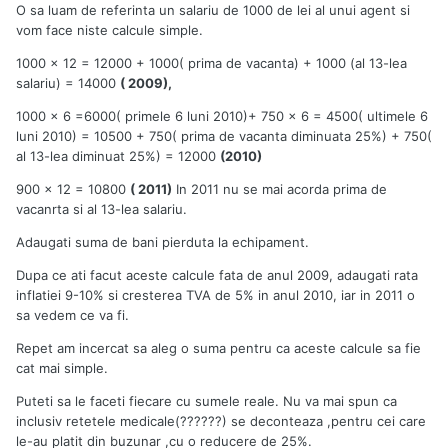
O sa luam de referinta un salariu de 1000 de lei al unui agent si
vom face niste calcule simple.
1000 x 12 = 12000 + 1000( prima de vacanta) + 1000 (al 13-lea
salariu) = 14000
( 2009),
1000 x 6 =6000( primele 6 luni 2010)+ 750 x 6 = 4500( ultimele 6
luni 2010) = 10500 + 750( prima de vacanta diminuata 25%) + 750(
al 13-lea diminuat 25%) = 12000
(2010)
900 x 12 = 10800
( 2011)
In 2011 nu se mai acorda prima de
vacanrta si al 13-lea salariu.
Adaugati suma de bani pierduta la echipament.
Dupa ce ati facut aceste calcule fata de anul 2009, adaugati rata
inflatiei 9-10% si cresterea TVA de 5% in anul 2010, iar in 2011 o
sa vedem ce va fi.
Repet am incercat sa aleg o suma pentru ca aceste calcule sa fie
cat mai simple.
Puteti sa le faceti fiecare cu sumele reale. Nu va mai spun ca
inclusiv retetele medicale(??????) se deconteaza ,pentru cei care
le-au platit din buzunar ,cu o reducere de 25%.