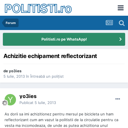
POLITISTI.ro
Forum
Politisti.ro pe WhatsApp!
Achizitie echipament reflectorizant
de
yo3ies
5 Iulie, 2013
în
Întreabă un poliţist
yo3ies
Publicat
5 Iulie, 2013
As dorii sa imi achizitionez pentru mersul pe bicicleta un ham
reflectorizant cum am vazut la politistii de la circulatie pentru ca
vesta ma incomodeaza, de unde as putea achizitiona unul