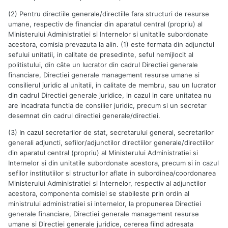
(2) Pentru directiile generale/directiile fara structuri de resurse
umane, respectiv de financiar din aparatul central (propriu) al
Ministerului Administratiei si Internelor si unitatile subordonate
acestora, comisia prevazuta la alin. (1) este formata din adjunctul
sefului unitatii, in calitate de presedinte, seful nemijlocit al
politistului, din câte un lucrator din cadrul Directiei generale
financiare, Directiei generale management resurse umane si
consilierul juridic al unitatii, in calitate de membru, sau un lucrator
din cadrul Directiei generale juridice, in cazul in care unitatea nu
are incadrata functia de consilier juridic, precum si un secretar
desemnat din cadrul directiei generale/directiei.
(3) In cazul secretarilor de stat, secretarului general, secretarilor
generali adjuncti, sefilor/adjunctilor directiilor generale/directiilor
din aparatul central (propriu) al Ministerului Administratiei si
Internelor si din unitatile subordonate acestora, precum si in cazul
sefilor institutiilor si structurilor aflate in subordinea/coordonarea
Ministerului Administratiei si Internelor, respectiv al adjunctilor
acestora, componenta comisiei se stabileste prin ordin al
ministrului administratiei si internelor, la propunerea Directiei
generale financiare, Directiei generale management resurse
umane si Directiei generale juridice, cererea fiind adresata