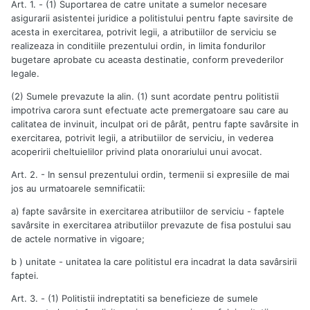
Art. 1. - (1) Suportarea de catre unitate a sumelor necesare
asigurarii asistentei juridice a politistului pentru fapte savirsite de
acesta in exercitarea, potrivit legii, a atributiilor de serviciu se
realizeaza in conditiile prezentului ordin, in limita fondurilor
bugetare aprobate cu aceasta destinatie, conform prevederilor
legale.
(2) Sumele prevazute la alin. (1) sunt acordate pentru politistii
impotriva carora sunt efectuate acte premergatoare sau care au
calitatea de invinuit, inculpat ori de pârât, pentru fapte savârsite in
exercitarea, potrivit legii, a atributiilor de serviciu, in vederea
acoperirii cheltuielilor privind plata onorariului unui avocat.
Art. 2. - In sensul prezentului ordin, termenii si expresiile de mai
jos au urmatoarele semnificatii:
a) fapte savârsite in exercitarea atributiilor de serviciu - faptele
savârsite in exercitarea atributiilor prevazute de fisa postului sau
de actele normative in vigoare;
b ) unitate - unitatea la care politistul era incadrat la data savârsirii
faptei.
Art. 3. - (1) Politistii indreptatiti sa beneficieze de sumele