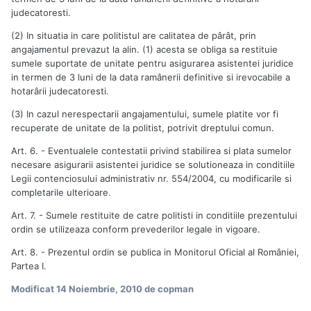
judecatoresti.
(2) In situatia in care politistul are calitatea de pârât, prin
angajamentul prevazut la alin. (1) acesta se obliga sa restituie
sumele suportate de unitate pentru asigurarea asistentei juridice
in termen de 3 luni de la data ramânerii definitive si irevocabile a
hotarârii judecatoresti.
(3) In cazul nerespectarii angajamentului, sumele platite vor fi
recuperate de unitate de la politist, potrivit dreptului comun.
Art. 6. - Eventualele contestatii privind stabilirea si plata sumelor
necesare asigurarii asistentei juridice se solutioneaza in conditiile
Legii contenciosului administrativ nr. 554/2004, cu modificarile si
completarile ulterioare.
Art. 7. - Sumele restituite de catre politisti in conditiile prezentului
ordin se utilizeaza conform prevederilor legale in vigoare.
Art. 8. - Prezentul ordin se publica in Monitorul Oficial al României,
Partea I.
Modificat
14 Noiembrie, 2010
de copman