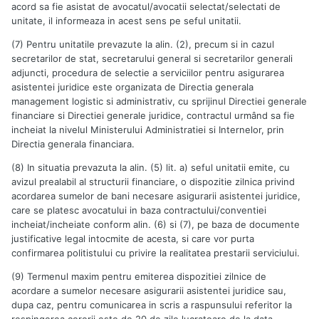
acord sa fie asistat de avocatul/avocatii selectat/selectati de
unitate, il informeaza in acest sens pe seful unitatii.
(7) Pentru unitatile prevazute la alin. (2), precum si in cazul
secretarilor de stat, secretarului general si secretarilor generali
adjuncti, procedura de selectie a serviciilor pentru asigurarea
asistentei juridice este organizata de Directia generala
management logistic si administrativ, cu sprijinul Directiei generale
financiare si Directiei generale juridice, contractul urmând sa fie
incheiat la nivelul Ministerului Administratiei si Internelor, prin
Directia generala financiara.
(8) In situatia prevazuta la alin. (5) lit. a) seful unitatii emite, cu
avizul prealabil al structurii financiare, o dispozitie zilnica privind
acordarea sumelor de bani necesare asigurarii asistentei juridice,
care se platesc avocatului in baza contractului/conventiei
incheiat/incheiate conform alin. (6) si (7), pe baza de documente
justificative legal intocmite de acesta, si care vor purta
confirmarea politistului cu privire la realitatea prestarii serviciului.
(9) Termenul maxim pentru emiterea dispozitiei zilnice de
acordare a sumelor necesare asigurarii asistentei juridice sau,
dupa caz, pentru comunicarea in scris a raspunsului referitor la