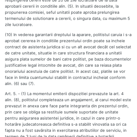
respingerea cererii este de 20 de zile lucratoare de la data
aprobarii cererii in conditiile alin. (5). In situatii deosebite, la
propunerea comisiei, seful unitatii poate aproba prelungirea
termenului de solutionare a cererii, o singura data, cu maximum 5
zile lucratoare.
(10) In vederea garantarii dreptului la aparare, politistul caruia i s-a
aprobat cererea in conditiile prezentului ordin poate sa incheie
contract de asistenta juridica si cu un alt avocat decât cel selectat
de catre unitate, situatie in care structura financiara a unitatii
asigura plata sumelor de bani catre politist, pe baza documentelor
justificative legal intocmite de avocat, din care sa reiasa plata
onorariului acestuia de catre politist. In acest caz, platile se vor
face in limita cuantumului stabilit in contractul incheiat conform
alin. (6) sau (7).
Art. 5. - (1) La momentul emiterii dispozitiei prevazute la art. 4
alin. (8), politistul completeaza un angajament, al carui model este
prevazut in anexa care face parte integranta din prezentul ordin,
prin care se obliga sa restituie sumele suportate de unitate
pentru asigurarea asistentei juridice, in cazul in care printr-o
hotarâre judecatoreasca definitiva s-a stabilit vinovatia sa ori ca
fapta nu a fost savârsita in exercitarea atributiilor de serviciu, in
termen de 3 luni de la data ramânerii definitive a hotarârii