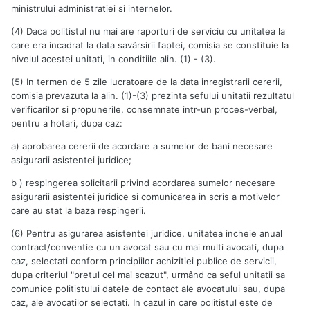
ministrului administratiei si internelor.
(4) Daca politistul nu mai are raporturi de serviciu cu unitatea la
care era incadrat la data savârsirii faptei, comisia se constituie la
nivelul acestei unitati, in conditiile alin. (1) - (3).
(5) In termen de 5 zile lucratoare de la data inregistrarii cererii,
comisia prevazuta la alin. (1)-(3) prezinta sefului unitatii rezultatul
verificarilor si propunerile, consemnate intr-un proces-verbal,
pentru a hotari, dupa caz:
a) aprobarea cererii de acordare a sumelor de bani necesare
asigurarii asistentei juridice;
b ) respingerea solicitarii privind acordarea sumelor necesare
asigurarii asistentei juridice si comunicarea in scris a motivelor
care au stat la baza respingerii.
(6) Pentru asigurarea asistentei juridice, unitatea incheie anual
contract/conventie cu un avocat sau cu mai multi avocati, dupa
caz, selectati conform principiilor achizitiei publice de servicii,
dupa criteriul "pretul cel mai scazut", urmând ca seful unitatii sa
comunice politistului datele de contact ale avocatului sau, dupa
caz, ale avocatilor selectati. In cazul in care politistul este de