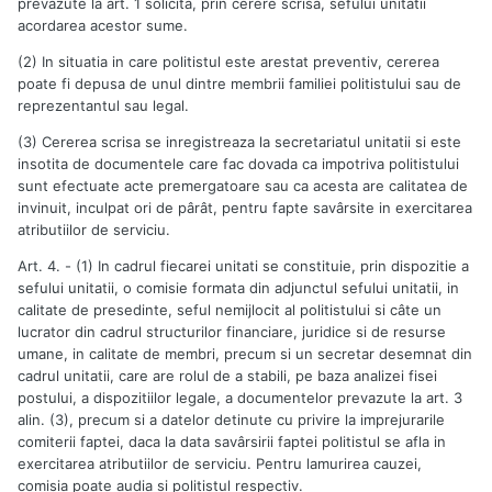
prevazute la art. 1 solicita, prin cerere scrisa, sefului unitatii
acordarea acestor sume.
(2) In situatia in care politistul este arestat preventiv, cererea
poate fi depusa de unul dintre membrii familiei politistului sau de
reprezentantul sau legal.
(3) Cererea scrisa se inregistreaza la secretariatul unitatii si este
insotita de documentele care fac dovada ca impotriva politistului
sunt efectuate acte premergatoare sau ca acesta are calitatea de
invinuit, inculpat ori de pârât, pentru fapte savârsite in exercitarea
atributiilor de serviciu.
Art. 4. - (1) In cadrul fiecarei unitati se constituie, prin dispozitie a
sefului unitatii, o comisie formata din adjunctul sefului unitatii, in
calitate de presedinte, seful nemijlocit al politistului si câte un
lucrator din cadrul structurilor financiare, juridice si de resurse
umane, in calitate de membri, precum si un secretar desemnat din
cadrul unitatii, care are rolul de a stabili, pe baza analizei fisei
postului, a dispozitiilor legale, a documentelor prevazute la art. 3
alin. (3), precum si a datelor detinute cu privire la imprejurarile
comiterii faptei, daca la data savârsirii faptei politistul se afla in
exercitarea atributiilor de serviciu. Pentru lamurirea cauzei,
comisia poate audia si politistul respectiv.