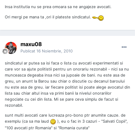
Insa institutia nu se prea omoara sa ne angajeze avocati.
Ori mergi pe mana ta ,ori il plateste sindicatul.
maxu08
Publicat
16 Noiembrie, 2010
sindicatul ar putea sa isi faca o lista cu avocati experimentati si
care vor sa ajute politistii pentru un onorariu rezonabil - nici sa nu
munceasca degeaba insa nici sa jupoaie de bani. nu este asa de
greu, un anunt la Barou sau chiar o discutie cu decanul baroului
nu este asa de greu. iar fiecare politist isi poate alege avocatul din
lista sau chiar altul insa va primi banii la nivelul onorariilor
negociate cu cei din lista. Mi se pare ceva simplu de facut si
rezonabil.
sunt multi avocati care lucreaza pro-bono ptr anumite cauze. de
exemplu (ca sa ma laud
), eu o fac in 3 cazuri - "Salvati Copii",
"100 avocati ptr Romania" si "Romania curata"