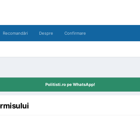
Recomandări
Despre
Confirmare
Politisti.ro pe WhatsApp!
ermisului