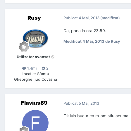
Rusy
Publicat
4 Mai, 2013
(modificat)
Da, pana la ora 23:59.
Modificat
4 Mai, 2013
de Rusy
Utilizator avansat
1,4mii
2
Locaţie
:
Sfantu
Gheorghe, jud.Covasna
Flavius89
Publicat
5 Mai, 2013
Ok.Ma bucur ca m-am stiu acuma. i