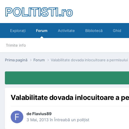
POLITISTI.ro
Exploraţi
Forum
Activitate
Bibliotecă
Ghid
Trimite info
Prima pagină
Forum
Valabilitate dovada inlocuitoare a permisului
Valabilitate dovada inlocuitoare a p
de
Flavius89
3 Mai, 2013
în
Întreabă un poliţist