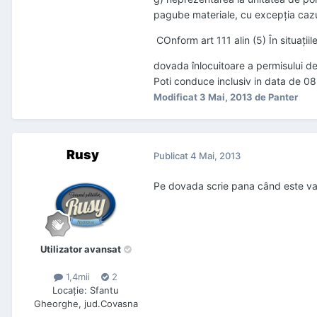
pagube materiale, cu excepţia cazuri
COnform art 111 alin (5) În situaţiile p
dovada înlocuitoare a permisului de
Poti conduce inclusiv in data de 0
Modificat
3 Mai, 2013
de Panter
Rusy
Publicat
4 Mai, 2013
Pe dovada scrie pana când este vala
Utilizator avansat
1,4mii
2
Locaţie
:
Sfantu
Gheorghe, jud.Covasna