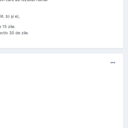
t. b) şi e),
 15 zile.
ctiv 30 de zile.