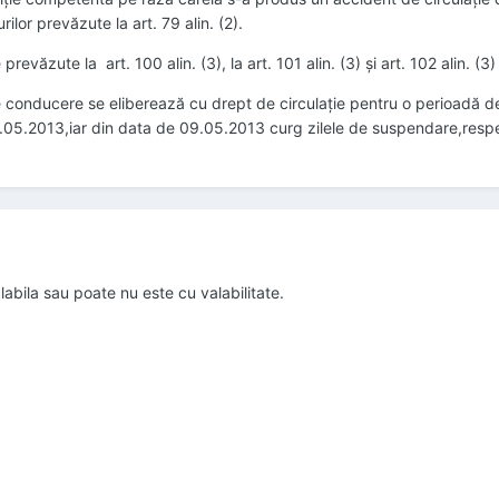
lor prevăzute la art. 79 alin. (2).
revăzute la art. 100 alin. (3), la art. 101 alin. (3) şi art. 102 alin. (3) li
 conducere se eliberează cu drept de circulaţie pentru o perioadă de
8.05.2013,iar din data de 09.05.2013 curg zilele de suspendare,respe
bila sau poate nu este cu valabilitate.