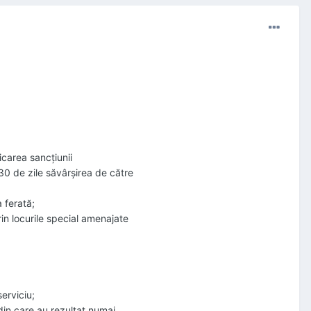
icarea sancţiunii
0 de zile săvârşirea de către
a ferată;
rin locurile special amenajate
serviciu;
din care au rezultat numai