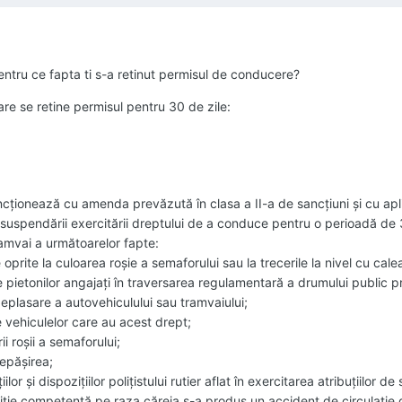
entru ce fapta ti s-a retinut permisul de conducere?
are se retine permisul pentru 30 de zile:
ancţionează cu amenda prevăzută în clasa a II-a de sancţiuni şi cu apl
uspendării exercitării dreptului de a conduce pentru o perioadă de 3
amvai a următoarelor fapte:
prite la culoarea roşie a semaforului sau la trecerile la nivel cu cale
e pietonilor angajaţi în traversarea regulamentară a drumului public p
deplasare a autovehiculului sau tramvaiului;
e vehiculelor care au acest drept;
i roşii a semaforului;
depăşirea;
or şi dispoziţiilor poliţistului rutier aflat în exercitarea atribuţiilor de 
iţie competentă pe raza căreia s-a produs un accident de circulaţie 