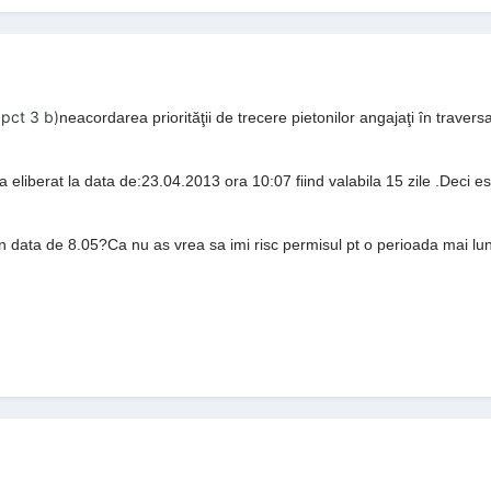
pct 3 b)
neacordarea priorităţii de trecere pietonilor angajaţi în traver
liberat la data de:23.04.2013 ora 10:07 fiind valabila 15 zile .Deci e
 data de 8.05?Ca nu as vrea sa imi risc permisul pt o perioada mai lun