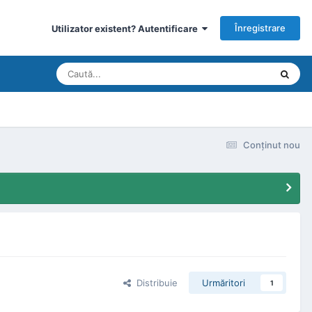
Înregistrare
Utilizator existent? Autentificare
Conţinut nou
Distribuie
Urmăritori
1