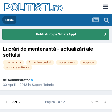
POLITISTI.ro
Forum
Politisti.ro pe WhatsApp!
Lucrări de mentenanţă - actualizări ale
softului
mentenanta
forum inaccesibil
acces forum
upgrade
upgrade software
de
Administrator
30 Aprilie, 2013
în
Suport Tehnic
ANT.
Pagina 2 din 2
URM.