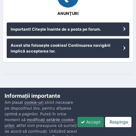
ANUNŢURI
Important! Citeşte înainte de a posta pe forum.
Acest site foloseşte cookies! Continuarea navigării
implică acceptarea lor.
Informaţii importante
Am plasat
cookie-uri
strict necesare
pe dispozitivul dvs. pentru afişarea
Confidenţialitate
Contactaţi-ne
Cookies
optimă a paginilor. Puteţi în orice
Copyright © Politisti.ro, 2010 - 2026
moment să
modificaţi setările cookie-
Accept
Respinge
Powered by Invision Community
urilor
, altfel vom presupune că sunteţi
de acord să continuaţi. Utilizând acest