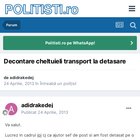
POLITISTI.ro
Forum
Politisti.ro pe WhatsApp!
Decontare cheltuieli transport la detasare
de
adidrakedej
24 Aprilie, 2013
în
Întreabă un poliţist
adidrakedej
Publicat
24 Aprilie, 2013
Va salut.
Lucrez in cadrul
ipj
cj ca ajutor sef de post si am fost detasat pe o