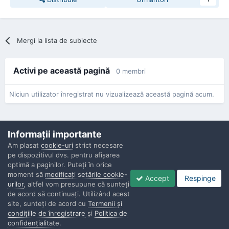
Mergi la lista de subiecte
Activi pe această pagină
0 membri
Niciun utilizator înregistrat nu vizualizează această pagină acum.
Informaţii importante
Am plasat
cookie-uri
strict necesare
pe dispozitivul dvs. pentru afişarea
Confidenţialitate
Contactaţi-ne
Cookies
optimă a paginilor. Puteţi în orice
Copyright © Politisti.ro, 2010 - 2026
moment să
modificaţi setările cookie-
Accept
Respinge
Powered by Invision Community
urilor
, altfel vom presupune că sunteţi
de acord să continuaţi. Utilizând acest
site, sunteţi de acord cu
Termenii şi
condiţiile de înregistrare
şi
Politica de
confidenţialitate
.