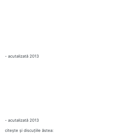
- acutalizată 2013
- acutalizată 2013
citeşte şi discuţiile ăstea: