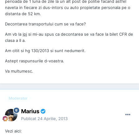
perioada de 1 luna de zile la un alt post de politie facand astfel
naveta in fiecare zi dus-intors cu auto propietate personala pe o
distanta de 52 km.
Decontarea transportului cum se va face?
Am vb la
ipj
si mi-au spus ca decontarea se va face la bilet CFR de
clasa a II a.
Am citit si hg 130/2013 si sunt nedumerit.
Astept raspunsurile d-voastra.
Va multumesc.
Moderator
Marius
Publicat
24 Aprilie, 2013
Vezi aici: