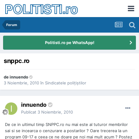
POLITISTI.ro
Forum
Politisti.ro pe WhatsApp!
snppc.ro
de
innuendo
3 Noiembrie, 2010
în
Sindicatele poliţiştilor
innuendo
Publicat
3 Noiembrie, 2010
De ce in ultimul timp SNPPC.ro nu mai este al tuturor membrilor
sai si se incearca o cenzurare a postarilor ? Oare trecerea la un
program 09-17 e ceea ce ne doare pe noi mai mult acum ? Postez