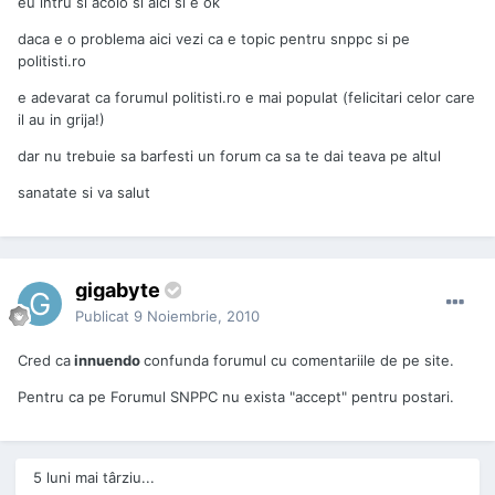
eu intru si acolo si aici si e ok
daca e o problema aici vezi ca e topic pentru snppc si pe
politisti.ro
e adevarat ca forumul politisti.ro e mai populat (felicitari celor care
il au in grija!)
dar nu trebuie sa barfesti un forum ca sa te dai teava pe altul
sanatate si va salut
gigabyte
Publicat
9 Noiembrie, 2010
Cred ca
innuendo
confunda forumul cu comentariile de pe site.
Pentru ca pe Forumul SNPPC nu exista "accept" pentru postari.
5 luni mai târziu...