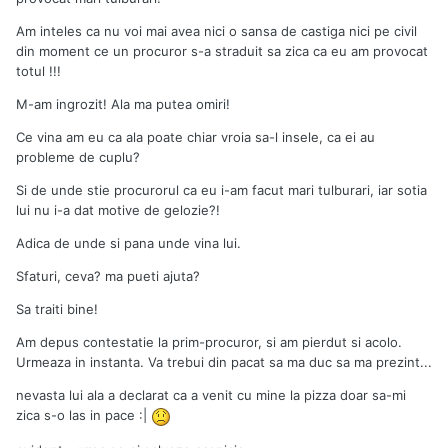
Am inteles ca nu voi mai avea nici o sansa de castiga nici pe civil
din moment ce un procuror s-a straduit sa zica ca eu am provocat
totul !!!
M-am ingrozit! Ala ma putea omiri!
Ce vina am eu ca ala poate chiar vroia sa-l insele, ca ei au
probleme de cuplu?
Si de unde stie procurorul ca eu i-am facut mari tulburari, iar sotia
lui nu i-a dat motive de gelozie?!
Adica de unde si pana unde vina lui.
Sfaturi, ceva? ma pueti ajuta?
Sa traiti bine!
Am depus contestatie la prim-procuror, si am pierdut si acolo.
Urmeaza in instanta. Va trebui din pacat sa ma duc sa ma prezint...
nevasta lui ala a declarat ca a venit cu mine la pizza doar sa-mi
zica s-o las in pace :|