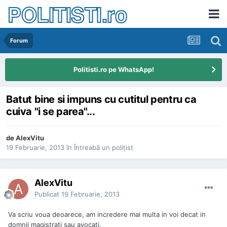
POLITISTI.ro
Forum
Politisti.ro pe WhatsApp!
Batut bine si impuns cu cutitul pentru ca
cuiva "i se parea"...
de
AlexVitu
19 Februarie, 2013
în
Întreabă un poliţist
AlexVitu
Publicat
19 Februarie, 2013
Va scriu voua deoarece, am incredere mai multa in voi decat in
domnii magistrati sau avocati.