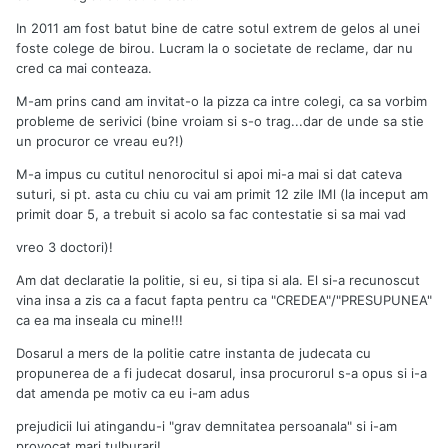
In 2011 am fost batut bine de catre sotul extrem de gelos al unei
foste colege de birou. Lucram la o societate de reclame, dar nu
cred ca mai conteaza.
M-am prins cand am invitat-o la pizza ca intre colegi, ca sa vorbim
probleme de serivici (bine vroiam si s-o trag...dar de unde sa stie
un procuror ce vreau eu?!)
M-a impus cu cutitul nenorocitul si apoi mi-a mai si dat cateva
suturi, si pt. asta cu chiu cu vai am primit 12 zile IMl (la inceput am
primit doar 5, a trebuit si acolo sa fac contestatie si sa mai vad
vreo 3 doctori)!
Am dat declaratie la politie, si eu, si tipa si ala. El si-a recunoscut
vina insa a zis ca a facut fapta pentru ca "CREDEA"/"PRESUPUNEA"
ca ea ma inseala cu mine!!!
Dosarul a mers de la politie catre instanta de judecata cu
propunerea de a fi judecat dosarul, insa procurorul s-a opus si i-a
dat amenda pe motiv ca eu i-am adus
prejudicii lui atingandu-i "grav demnitatea persoanala" si i-am
provocat mari tulburari!