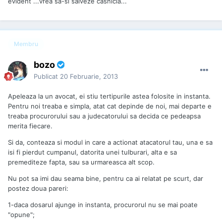
evident ...vrea sa-si salveze casnicia...
Membru
bozo
Publicat
20 Februarie, 2013
Apeleaza la un avocat, ei stiu tertipurile astea folosite in instanta.
Pentru noi treaba e simpla, atat cat depinde de noi, mai departe e
treaba procurorului sau a judecatorului sa decida ce pedeapsa
merita fiecare.
Si da, conteaza si modul in care a actionat atacatorul tau, una e sa
isi fi pierdut cumpanul, datorita unei tulburari, alta e sa
premediteze fapta, sau sa urmareasca alt scop.
Nu pot sa imi dau seama bine, pentru ca ai relatat pe scurt, dar
postez doua pareri:
1-daca dosarul ajunge in instanta, procurorul nu se mai poate
"opune";