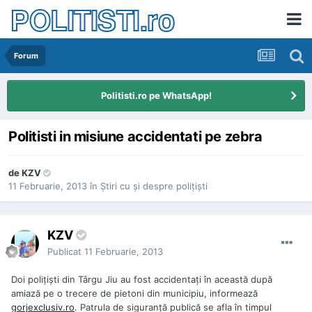
POLITISTI.ro
Forum
Politisti.ro pe WhatsApp!
Politisti in misiune accidentati pe zebra
de
KZV
11 Februarie, 2013
în
Ştiri cu şi despre poliţişti
KZV
Publicat
11 Februarie, 2013
Doi poliţişti din Târgu Jiu au fost accidentaţi în această după
amiază pe o trecere de pietoni din municipiu, informează
gorjexclusiv.ro
. Patrula de siguranţă publică se afla în timpul