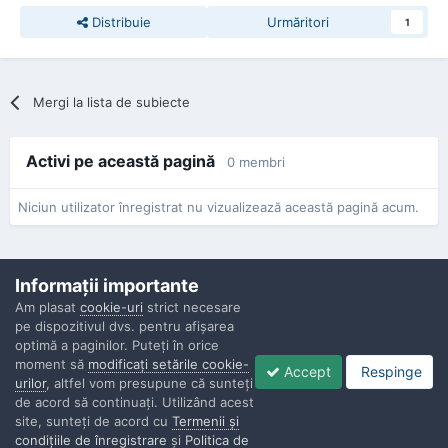
Distribuie
Urmăritori
1
Mergi la lista de subiecte
Activi pe această pagină
0 membri
Niciun utilizator înregistrat nu vizualizează această pagină acum.
Informaţii importante
Am plasat
cookie-uri
strict necesare
pe dispozitivul dvs. pentru afişarea
Confidenţialitate
Contactaţi-ne
Cookies
optimă a paginilor. Puteţi în orice
Copyright © Politisti.ro, 2010 - 2026
moment să
modificaţi setările cookie-
Accept
Respinge
Powered by Invision Community
urilor
, altfel vom presupune că sunteţi
de acord să continuaţi. Utilizând acest
site, sunteţi de acord cu
Termenii şi
condiţiile de înregistrare
şi
Politica de