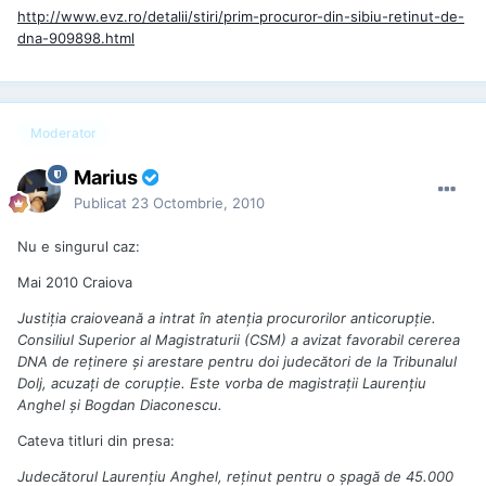
http://www.evz.ro/detalii/stiri/prim-procuror-din-sibiu-retinut-de-
dna-909898.html
Moderator
Marius
Publicat
23 Octombrie, 2010
Nu e singurul caz:
Mai 2010 Craiova
Justiţia craioveană a intrat în atenţia procurorilor anticorupţie.
Consiliul Superior al Magistraturii (CSM) a avizat favorabil cererea
DNA de reţinere şi arestare pentru doi judecători de la Tribunalul
Dolj, acuzaţi de corupţie. Este vorba de magistraţii Laurenţiu
Anghel şi Bogdan Diaconescu.
Cateva titluri din presa:
Judecătorul Laurenţiu Anghel, reţinut pentru o şpagă de 45.000