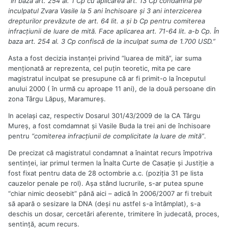
“În baza art. 254 al. 1 Cp cu aplicarea art. 13 Cp condamnă pe
inculpatul Zvara Vasile la 5 ani închisoare şi 3 ani interzicerea
drepturilor prevăzute de art. 64 lit. a şi b Cp pentru comiterea
infracţiunii de luare de mită. Face aplicarea art. 71-64 lit. a-b Cp. În
baza art. 254 al. 3 Cp confiscă de la inculpat suma de 1.700 USD.”
Asta a fost decizia instanţei privind “luarea de mită”, iar suma
menţionată ar reprezenta, cel puţin teoretic, mita pe care
magistratul inculpat se presupune că ar fi primit-o la începutul
anului 2000 ( în urmă cu aproape 11 ani), de la două persoane din
zona Târgu Lăpuş, Maramureş.
In acelaşi caz, respectiv Dosarul 301/43/2009 de la CA Târgu
Mureş, a fost comdamnat şi Vasile Buda la trei ani de închisoare
pentru
“comiterea infracţiunii de complicitate la luare de mită”
.
De precizat că magistratul condamnat a înaintat recurs împotriva
sentinţei, iar primul termen la Înalta Curte de Casaţie şi Justiţie a
fost fixat pentru data de 28 octombrie a.c. (poziţia 31 pe lista
cauzelor penale pe rol). Aşa stând lucrurile, s-ar putea spune
“chiar nimic deosebit” până aici – adică în 2006/2007 ar fi trebuit
să apară o sesizare la DNA (deşi nu astfel s-a întâmplat), s-a
deschis un dosar, cercetări aferente, trimitere în judecată, proces,
sentinţă, acum recurs.