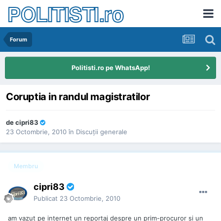
POLITISTI.ro
Forum
Politisti.ro pe WhatsApp!
Coruptia in randul magistratilor
de
cipri83
23 Octombrie, 2010
în
Discuţii generale
Membru
cipri83
Publicat
23 Octombrie, 2010
am vazut pe internet un reportaj despre un prim-procuror si un