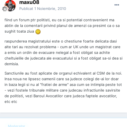
maxu08
Publicat
1 Noiembrie, 2010
fiind un forum ptr politisti, eu ca si potential contravenient ma
abtin de la comentarii privind planul de amenzi ca presimt ca o sa
sughit toata ziua
raspunderea magistratului este o chestiune foarte delicata dasi
alte tari au rezolvat problema - cum ar UK unde un magistrat care
a emis un ordin de evacuare nelegal a fost obligat sa achite
cheltuielile de judecata ale evacuatului si a fost obligat sa-si dea si
demisia.
Sanctiunile au fost aplicate de organul echivalent al CSM de la noi.
Insa noua ne lipsesc oamenii care sa judece colegi de-ai lor doar
in baza legii si nu al "fratiei de arme" asa cum se intimpla peste tot
- vezi fostele tribunale militare care judecau infractiunile savirsite
de politisti, vezi Baroul Avocatilor care judeca faptele avocatilor,
etc etc
Moderator