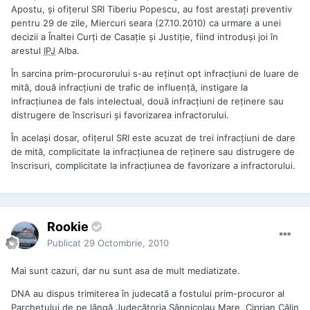
Apostu, şi ofiţerul SRI Tiberiu Popescu, au fost arestaţi preventiv
pentru 29 de zile, Miercuri seara (27.10.2010) ca urmare a unei
decizii a Înaltei Curţi de Casaţie şi Justiţie, fiind introduşi joi în
arestul
IPJ
Alba.
În sarcina prim-procurorului s-au reţinut opt infracţiuni de luare de
mită, două infracţiuni de trafic de influenţă, instigare la
infracţiunea de fals intelectual, două infracţiuni de reţinere sau
distrugere de înscrisuri şi favorizarea infractorului.
În acelaşi dosar, ofiţerul SRI este acuzat de trei infracţiuni de dare
de mită, complicitate la infracţiunea de reţinere sau distrugere de
înscrisuri, complicitate la infracţiunea de favorizare a infractorului.
Rookie
Publicat
29 Octombrie, 2010
Mai sunt cazuri, dar nu sunt asa de mult mediatizate.
DNA au dispus trimiterea în judecată a fostului prim-procuror al
Parchetului de pe lângă Judecătoria Sânnicolau Mare, Ciprian Călin