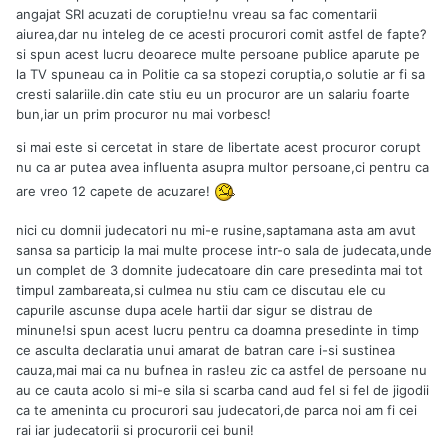
angajat SRI acuzati de coruptie!nu vreau sa fac comentarii
aiurea,dar nu inteleg de ce acesti procurori comit astfel de fapte?
si spun acest lucru deoarece multe persoane publice aparute pe
la TV spuneau ca in Politie ca sa stopezi coruptia,o solutie ar fi sa
cresti salariile.din cate stiu eu un procuror are un salariu foarte
bun,iar un prim procuror nu mai vorbesc!
si mai este si cercetat in stare de libertate acest procuror corupt
nu ca ar putea avea influenta asupra multor persoane,ci pentru ca
are vreo 12 capete de acuzare!
nici cu domnii judecatori nu mi-e rusine,saptamana asta am avut
sansa sa particip la mai multe procese intr-o sala de judecata,unde
un complet de 3 domnite judecatoare din care presedinta mai tot
timpul zambareata,si culmea nu stiu cam ce discutau ele cu
capurile ascunse dupa acele hartii dar sigur se distrau de
minune!si spun acest lucru pentru ca doamna presedinte in timp
ce asculta declaratia unui amarat de batran care i-si sustinea
cauza,mai mai ca nu bufnea in ras!eu zic ca astfel de persoane nu
au ce cauta acolo si mi-e sila si scarba cand aud fel si fel de jigodii
ca te ameninta cu procurori sau judecatori,de parca noi am fi cei
rai iar judecatorii si procurorii cei buni!