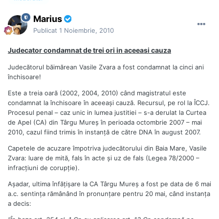
Marius
Publicat
1 Noiembrie, 2010
Judecator condamnat de trei ori in aceeasi cauza
Judecătorul băimărean Vasile Zvara a fost condamnat la cinci ani
închisoare!
Este a treia oară (2002, 2004, 2010) când magistratul este
condamnat la închisoare în aceeaşi cauză. Recursul, pe rol la ÎCCJ.
Procesul penal – caz unic in lumea justitiei – s-a derulat la Curtea
de Apel (CA) din Târgu Mureş în perioada octombrie 2007 – mai
2010, cazul fiind trimis în instanţă de către DNA în august 2007.
Capetele de acuzare împotriva judecătorului din Baia Mare, Vasile
Zvara: luare de mită, fals în acte şi uz de fals (Legea 78/2000 –
infracţiuni de corupţie).
Aşadar, ultima înfăţişare la CA Târgu Mureş a fost pe data de 6 mai
a.c. sentinţa rămânând în pronunţare pentru 20 mai, când instanţa
a decis: