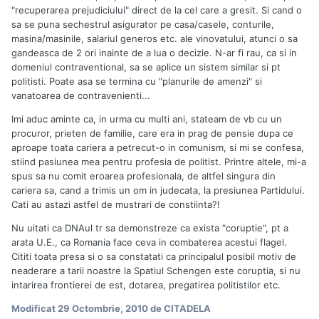
"recuperarea prejudiciului" direct de la cel care a gresit. Si cand o
sa se puna sechestrul asigurator pe casa/casele, conturile,
masina/masinile, salariul generos etc. ale vinovatului, atunci o sa
gandeasca de 2 ori inainte de a lua o decizie. N-ar fi rau, ca si in
domeniul contraventional, sa se aplice un sistem similar si pt
politisti. Poate asa se termina cu "planurile de amenzi" si
vanatoarea de contravenienti...
Imi aduc aminte ca, in urma cu multi ani, stateam de vb cu un
procuror, prieten de familie, care era in prag de pensie dupa ce
aproape toata cariera a petrecut-o in comunism, si mi se confesa,
stiind pasiunea mea pentru profesia de politist. Printre altele, mi-a
spus sa nu comit eroarea profesionala, de altfel singura din
cariera sa, cand a trimis un om in judecata, la presiunea Partidului.
Cati au astazi astfel de mustrari de constiinta?!
Nu uitati ca DNAul tr sa demonstreze ca exista "coruptie", pt a
arata U.E., ca Romania face ceva in combaterea acestui flagel.
Cititi toata presa si o sa constatati ca principalul posibil motiv de
neaderare a tarii noastre la Spatiul Schengen este coruptia, si nu
intarirea frontierei de est, dotarea, pregatirea politistilor etc.
Modificat
29 Octombrie, 2010
de CITADELA