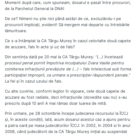
Moment după care, cum spuneam, dosarul e pasat între procurori,
de la Parchetul General la DNA!
De ce? Nimeni nu ştie nici până astăzi de ce, excluzându-i pe
procurorii implicaţi, evident! Să mergem mai departe cu întrebările
lămuritoare.
Ce s-a întâmplat la CA Târgu Mureş în cazul celorlalte două capete
de acuzare, fals în acte şi uz de fals?
Din sentinţa dată pe 20 mai la CA Târgu Mureş:
“(…) încetează
procesul penal pornit împotriva inculpatului Zvara Vasile pentru
comiterea infracţiunii prevăzute de (…) – fals intelectual sub forma
participaţiei improprii, ca urmare a prescripţiei răspunderii penale.”
La fel şi în cazul uzului de fals.
Cu alte cuvinte, conform legilor în vigoare, cele două capete de
acuzare au fost radiate, deci infracţiunile (dovedite sau nu) s-au
prescris după 10 ani! A mai rămas doar luarea de mită.
Prin urmare, pe 28 octombrie începe judecarea recursului la ÎCCJ
şi, în aceste condiţii, iată, acum dosarul acestui caz a ajuns pentru
a patra oară pe masa judecătorilor ÎCCJ: în 2002, în 2004 si în anul
2008, când judecătorii de la CA Târgu Mureş iniţial au suspendat