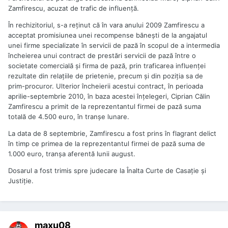
Zamfirescu, acuzat de trafic de influenţă.
În rechizitoriul, s-a reţinut că în vara anului 2009 Zamfirescu a
acceptat promisiunea unei recompense băneşti de la angajatul
unei firme specializate în servicii de pază în scopul de a intermedia
încheierea unui contract de prestări servicii de pază între o
societate comercială şi firma de pază, prin traficarea influenţei
rezultate din relaţiile de prietenie, precum şi din poziţia sa de
prim-procuror. Ulterior încheierii acestui contract, în perioada
aprilie-septembrie 2010, în baza acestei înţelegeri, Ciprian Călin
Zamfirescu a primit de la reprezentantul firmei de pază suma
totală de 4.500 euro, în tranşe lunare.
La data de 8 septembrie, Zamfirescu a fost prins în flagrant delict
în timp ce primea de la reprezentantul firmei de pază suma de
1.000 euro, tranşa aferentă lunii august.
Dosarul a fost trimis spre judecare la Înalta Curte de Casaţie şi
Justiţie.
maxu08