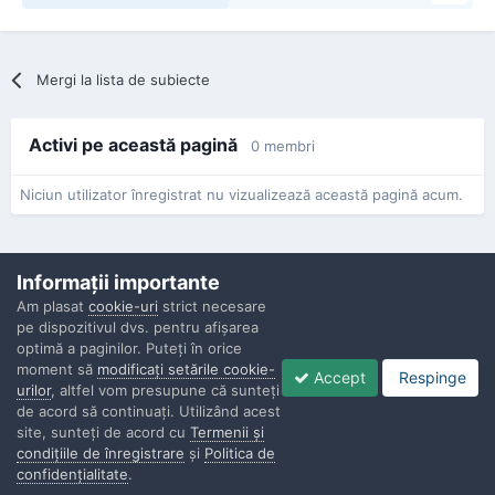
Mergi la lista de subiecte
Activi pe această pagină
0 membri
Niciun utilizator înregistrat nu vizualizează această pagină acum.
Informaţii importante
Am plasat
cookie-uri
strict necesare
pe dispozitivul dvs. pentru afişarea
Confidenţialitate
Contactaţi-ne
Cookies
optimă a paginilor. Puteţi în orice
Copyright © Politisti.ro, 2010 - 2026
moment să
modificaţi setările cookie-
Accept
Respinge
Powered by Invision Community
urilor
, altfel vom presupune că sunteţi
de acord să continuaţi. Utilizând acest
site, sunteţi de acord cu
Termenii şi
condiţiile de înregistrare
şi
Politica de
confidenţialitate
.