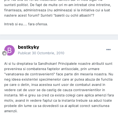
sunteti politist. De fapt de multe ori m-am intrebat cine intretine,
finanteaza, administreaza (nu admineaza) si la initiativa cui a luat
nastere acest forum? Sunteti "baietii cu ochii albastri"?
Intreb si eu.... fara ofensa.
bestkyky
Publicat
30 Octombrie, 2010
Ai si tu dreptatea ta Sandhokan! Principalele noastre atributii sunt
prevenirea si combaterea faptelor antisociale, prin urmare
"vanatoarea de contravenienti" face parte din meseria noastra. Nu
neg ideea existentei specimenelor care ar putea abuza de functia
pe care o detin, insa acestea sunt usor de combatut avand in
vedere cat de usor se da castig de cauza contravenientilor in
instanta. Mi-e greu sa cred ca exista colegi care aplica amenzi fara
motiv, avand in vedere faptul ca la instanta trebuie sa aduci toate
probele din lume ca sa dovedesti ca ai aplicat corect sanctiunea
amenzii.