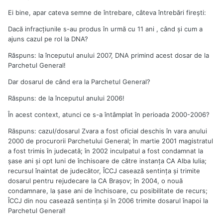
Ei bine, apar cateva semne de întrebare, câteva întrebări fireşti:
Dacă infracţiunile s-au produs în urmă cu 11 ani , când şi cum a
ajuns cazul pe rol la DNA?
Răspuns: la începutul anului 2007, DNA primind acest dosar de la
Parchetul General!
Dar dosarul de când era la Parchetul General?
Răspuns: de la începutul anului 2006!
În acest context, atunci ce s-a întâmplat în perioada 2000-2006?
Răspuns: cazul/dosarul Zvara a fost oficial deschis în vara anului
2000 de procurorii Parchetului General; în martie 2001 magistratul
a fost trimis în judecată; în 2002 inculpatul a fost condamnat la
şase ani şi opt luni de închisoare de către instanţa CA Alba Iulia;
recursul înaintat de judecător, ÎCCJ casează sentinţa şi trimite
dosarul pentru rejudecare la CA Braşov; în 2004, o nouă
condamnare, la şase ani de închisoare, cu posibilitate de recurs;
ÎCCJ din nou casează sentinţa şi în 2006 trimite dosarul înapoi la
Parchetul General!