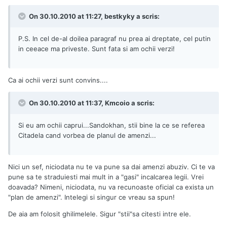
On 30.10.2010 at 11:27, bestkyky a scris:
P.S. In cel de-al doilea paragraf nu prea ai dreptate, cel putin
in ceeace ma priveste. Sunt fata si am ochii verzi!
Ca ai ochii verzi sunt convins....
On 30.10.2010 at 11:37, Kmcoio a scris:
Si eu am ochii caprui...Sandokhan, stii bine la ce se referea
Citadela cand vorbea de planul de amenzi...
Nici un sef, niciodata nu te va pune sa dai amenzi abuziv. Ci te va
pune sa te straduiesti mai mult in a "gasi" incalcarea legii. Vrei
doavada? Nimeni, niciodata, nu va recunoaste oficial ca exista un
"plan de amenzi". Intelegi si singur ce vreau sa spun!
De aia am folosit ghilimelele. Sigur "stii"sa citesti intre ele.