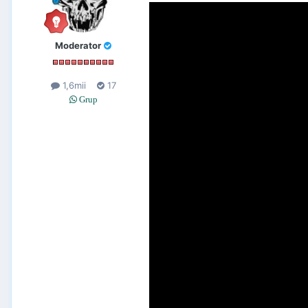
Moderator
1,6mii
17
Grup