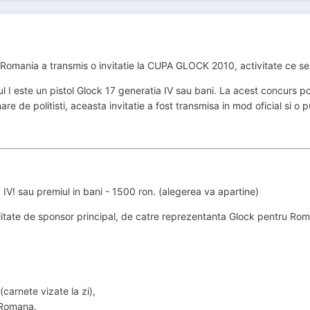
omania a transmis o invitatie la CUPA GLOCK 2010, activitate ce se
ul I este un pistol Glock 17 generatia IV sau bani. La acest concurs pot
e de politisti, aceasta invitatie a fost transmisa in mod oficial si o
a IV! sau premiul in bani - 1500 ron. (alegerea va apartine)
calitate de sponsor principal, de catre reprezentanta Glock pentru R
(carnete vizate la zi),
a Romana.