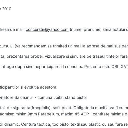
10.2010
dresa de mail:
concurstir@yahoo.com
(nume, prenume, seria actului de
cursului (va recomandam sa trimiteti un mail la adresa de mai sus pent
a, prezentarea probei, vizualizare si simulare pe traseul tintelor fa
a atrage dupa sine neparticiparea la concurs. Prezenta este OBLIGA
icipantilor si evolutia acestora.
"Anatolie Salceanu" - comuna Joita, stand pistol
tal, de siguranta(frangibila), soft-point. Obligatoriu munitia va fi cu 
ibre admise: minim 9mm Parabellum, maxim 45 ACP - cantitate minima
r dinamic: Centura tactica, toc pistol textil sau plastic cu sau fara