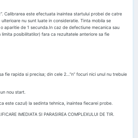
. Calibrarea este efectuata inaintea startului probei de catre
e ulterioare nu sunt luate in consideratie. Tinta mobila se
u o aparitie de 1 secunda.In caz de defectiune mecanica sau
 limita posibilitatilor) fara ca rezultatele anteriore sa fie
a fie rapida si precisa; din cele 2…”n” focuri nici unul nu trebuie
 un nou start.
aca este cazul) la sedinta tehnica, inaintea fiecarei probe.
ESCALIFICARE IMEDIATA SI PARASIREA COMPLEXULUI DE TIR.