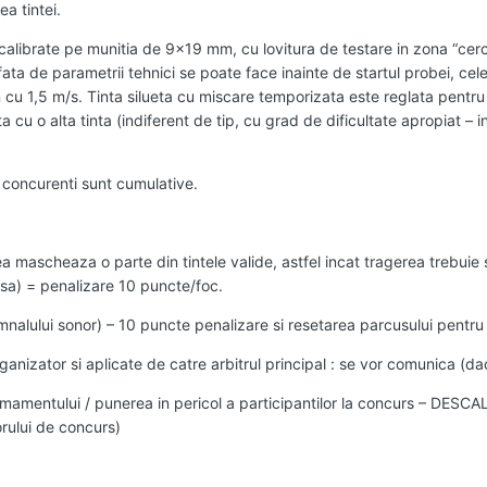
a tintei.
calibrate pe munitia de 9x19 mm, cu lovitura de testare in zona “cerc”
 fata de parametrii tehnici se poate face inainte de startul probei, cel
 cu 1,5 m/s. Tinta silueta cu miscare temporizata este reglata pentr
ta cu o alta tinta (indiferent de tip, cu grad de dificultate apropiat – in
 concurenti sunt cumulative.
tea mascheaza o parte din tintele valide, astfel incat tragerea trebuie s
isa) = penalizare 10 puncte/foc.
emnalului sonor) – 10 puncte penalizare si resetarea parcusului pentru
organizator si aplicate de catre arbitrul principal : se vor comunica (d
mamentului / punerea in pericol a participantilor la concurs – D
torului de concurs)