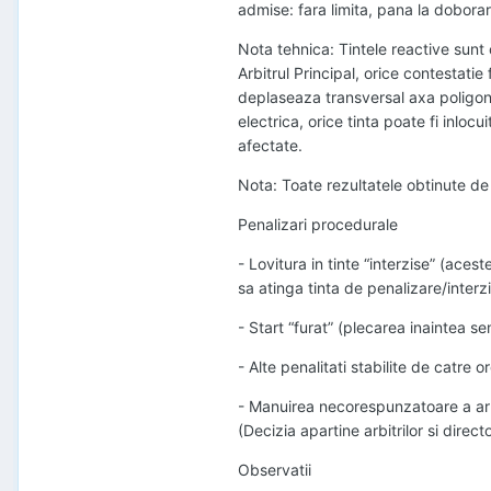
admise: fara limita, pana la doborare
Nota tehnica: Tintele reactive sunt 
Arbitrul Principal, orice contestatie
deplaseaza transversal axa poligon
electrica, orice tinta poate fi inlocui
afectate.
Nota: Toate rezultatele obtinute de
Penalizari procedurale
- Lovitura in tinte “interzise” (aces
sa atinga tinta de penalizare/interz
- Start “furat” (plecarea inaintea s
- Alte penalitati stabilite de catre 
- Manuirea necorespunzatoare a ar
(Decizia apartine arbitrilor si direc
Observatii