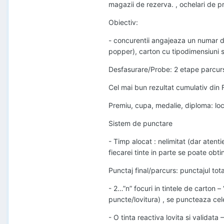
magazii de rezerva. , ochelari de p
Obiectiv:
- concurentii angajeaza un numar de
popper), carton cu tipodimensiuni s
Desfasurare/Probe: 2 etape parcurs 
Cel mai bun rezultat cumulativ din
Premiu, cupa, medalie, diploma: locuril
Sistem de punctare
- Timp alocat : nelimitat (dar atenti
fiecarei tinte in parte se poate ob
Punctaj final/parcurs: punctajul tota
- 2…”n” focuri in tintele de carton 
puncte/lovitura) , se puncteaza cele
- O tinta reactiva lovita si valida