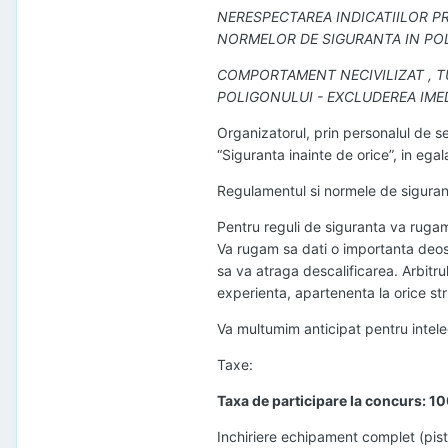
NERESPECTAREA INDICATIILOR PR
NORMELOR DE SIGURANTA IN POLI
COMPORTAMENT NECIVILIZAT , T
POLIGONULUI - EXCLUDEREA IMED
Organizatorul, prin personalul de s
“Siguranta inainte de orice”, in ega
Regulamentul si normele de siguranta
Pentru reguli de siguranta va rugam
Va rugam sa dati o importanta deoseb
sa va atraga descalificarea. Arbitrul
experienta, apartenenta la orice st
Va multumim anticipat pentru inteleg
Taxe:
Taxa de participare la concurs: 1
Inchiriere echipament complet (pist