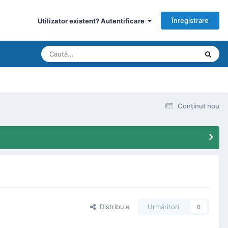
Înregistrare
Utilizator existent? Autentificare
Conţinut nou
Distribuie
Urmăritori
0