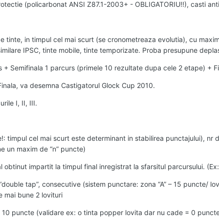
rotectie (policarbonat ANSI Z87.1-2003+ - OBLIGATORIU!!), casti anti
 tinte, in timpul cel mai scurt (se cronometreaza evolutia), cu maxima
imilare IPSC, tinte mobile, tinte temporizate. Proba presupune depla
+ Semifinala 1 parcurs (primele 10 rezultate dupa cele 2 etape) + Fin
 Finala, va desemna Castigatorul Glock Cup 2010.
e I, II, III.
e!: timpul cel mai scurt este determinant in stabilirea punctajului), nr 
tine un maxim de “n” puncte)
l obtinut impartit la timpul final inregistrat la sfarsitul parcursului. 
– “double tap”, consecutive (sistem punctare: zona “A” – 15 puncte/ lov
 mai bune 2 lovituri
ta – 10 puncte (validare ex: o tinta popper lovita dar nu cade = 0 pun