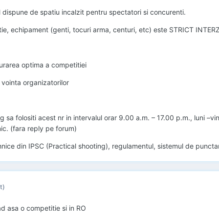
l dispune de spatiu incalzit pentru spectatori si concurenti.
ie, echipament (genti, tocuri arma, centuri, etc) este STRICT INTERZ
urarea optima a competitiei
vointa organizatorilor
a folositi acest nr in intervalul orar 9.00 a.m. – 17.00 p.m., luni –
ic. (fara reply pe forum)
ice din IPSC (Practical shooting), regulamentul, sistemul de punctare
t)
d asa o competitie si in RO