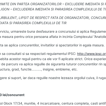
IMITE DIN PARTEA ORGANIZATORILOR – EXCLUDERE IMEDIATA SI
GON – EXCLUDEREA IMEDIATA SI PARASIREA COMPLEXULUI DE TI
URBULENT, LIPSIT DE RESPECT FATA DE ORGANIZATORI, CONCUR
IATA SI PARASIREA COMPLEXULUI DE TIR
erviciu, urmareste buna desfasurare a concursului si aplica Regulamen
la masura pentru orice persoana aflata in incinta Complexului “Anatol
 se aplica concurentilor, invitatilor si spectatorilor in egala masura.
 sa consultati si sa respectati regulamentul IPSC:
http://www.ipsc.o
ita acestor reguli pentru ca ele vor fi aplicate strict. Orice experien
 de parcurs va aplica regulile de siguranta tuturor concurentilor rin s
ructura, grad, functie………., insigne, embleme, etc.
ere si suport, iar daca regulile noastre lezeaza orgoliul cuiva, il ru
00 lei/concurent
ol Glock 17/34, munitie, 4 incarcatoare, centura completa, casti antif