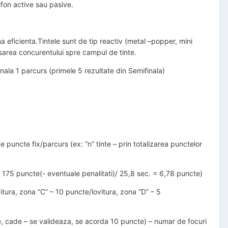
fon active sau pasive.
 eficienta.Tintele sunt de tip reactiv (metal –popper, mini
sarea concurentului spre campul de tinte.
ala 1 parcurs (primele 5 rezultate din Semifinala)
de puncte fix/parcurs (ex: “n” tinte – prin totalizarea punctelor
(Ex: 175 puncte(- eventuale penalitati)/ 25,8 sec. = 6,78 puncte)
itura, zona “C” – 10 puncte/lovitura, zona “D” – 5
cte, cade – se valideaza, se acorda 10 puncte) – numar de focuri