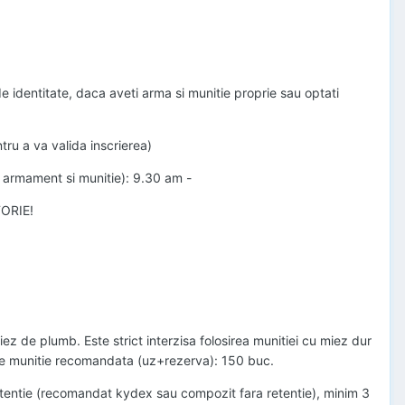
 identitate, daca aveti arma si munitie proprie sau optati
ru a va valida inscrierea)
ra armament si munitie): 9.30 am -
TORIE!
miez de plumb. Este strict interzisa folosirea munitiei cu miez dur
 de munitie recomandata (uz+rezerva): 150 buc.
 retentie (recomandat kydex sau compozit fara retentie), minim 3