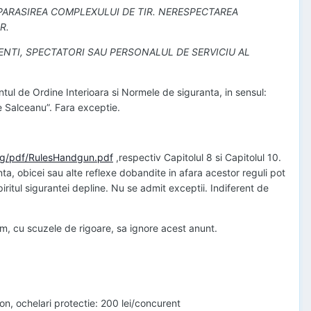
 PARASIREA COMPLEXULUI DE TIR. NERESPECTAREA
R.
ENTI, SPECTATORI SAU PERSONALUL DE SERVICIU AL
tul de Ordine Interioara si Normele de siguranta, in sensul:
ie Salceanu”. Fara exceptie.
rg/pdf/RulesHandgun.pdf
,respectiv Capitolul 8 si Capitolul 10.
ta, obicei sau alte reflexe dobandite in afara acestor reguli pot
piritul sigurantei depline. Nu se admit exceptii. Indiferent de
gam, cu scuzele de rigoare, sa ignore acest anunt.
on, ochelari protectie: 200 lei/concurent