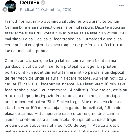
DeuxEx
Publicat
12 Octombrie, 2010
In mod normal, intr-o asemnea situatie nu prea ai multe optiuni.
Cel mai bine e sa nu reactionezi la primul impuls. Daca te apuci sa
falfai arma si sa urlii "Politia!", s-ar putea sa se lase cu victime. Cel
mai simplu e sa-i lasi sa-si faca treaba, sa-i urmaresti dupa si sa
ceri sprijinul colegilor. Iar daca tragi, e de preferat s-o faci intr-un
loc cat mai putin populat.
Cunosc un caz care, pe langa latura comica, m-a facut sa ma
gandesc la cat de putin suntem protejati de lege. Un prieten,
politist dintr-un judet din estul tarii era intr-o panda la un depozit
de fier vechi de unde se fura in fiecare noapte. Au venit hotii cu 3
carute (7 insi) si au inceput sa incarce. I-au lasat vreo 10 min sa-si
faca treaba si apoi i-au somat(erau 4 politisti). Bineinteles, astia au
rupt-o la fuga prin depozit. Prietenul asta al meu s-a luat dupa
unul, urland cat putea "Stai! Stai ca trag!" Bineinteles ca ala nu a
stat. L-a vreo 100 de m au ajuns la gardul depozitului, 4,5 m din
plasa de sarma. Hotul apucase sa se urce pe gard deja cand a
ajuns si prietenul asta al meu acolo. S-a gandit ca daca trage,
oricum da cu subsemnatul vreo 1000 de pagini. Asa ca a luat o
piatra de jos si a dat in asta de pe gard. Hotul a cazut jos, si-a