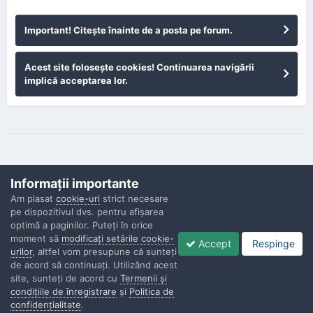
Important! Citeşte înainte de a posta pe forum.
Acest site foloseşte cookies! Continuarea navigării
implică acceptarea lor.
Informaţii importante
Am plasat
cookie-uri
strict necesare
pe dispozitivul dvs. pentru afişarea
Confidenţialitate
Contactaţi-ne
Cookies
optimă a paginilor. Puteţi în orice
Copyright © Politisti.ro, 2010 - 2026
moment să
modificaţi setările cookie-
Accept
Respinge
Powered by Invision Community
urilor
, altfel vom presupune că sunteţi
de acord să continuaţi. Utilizând acest
site, sunteţi de acord cu
Termenii şi
condiţiile de înregistrare
şi
Politica de
confidenţialitate
.