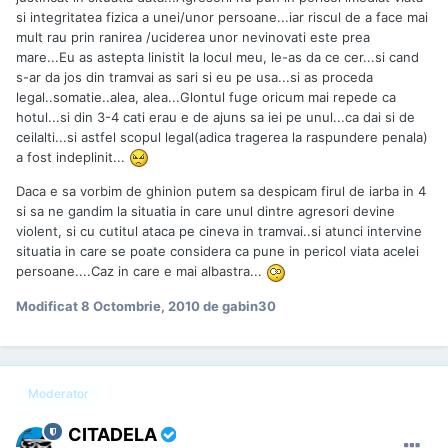
si integritatea fizica a unei/unor persoane...iar riscul de a face mai
mult rau prin ranirea /uciderea unor nevinovati este prea
mare...Eu as astepta linistit la locul meu, le-as da ce cer...si cand
s-ar da jos din tramvai as sari si eu pe usa...si as proceda
legal..somatie..alea, alea...Glontul fuge oricum mai repede ca
hotul...si din 3-4 cati erau e de ajuns sa iei pe unul...ca dai si de
ceilalti...si astfel scopul legal(adica tragerea la raspundere penala)
a fost indeplinit...
Daca e sa vorbim de ghinion putem sa despicam firul de iarba in 4
si sa ne gandim la situatia in care unul dintre agresori devine
violent, si cu cutitul ataca pe cineva in tramvai..si atunci intervine
situatia in care se poate considera ca pune in pericol viata acelei
persoane....Caz in care e mai albastra...
Modificat
8 Octombrie, 2010
de gabin30
Moderator
CITADELA