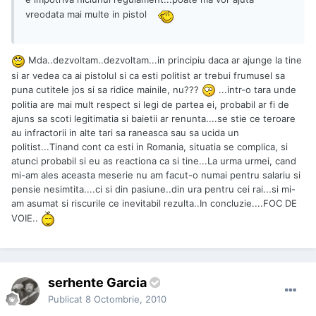
vreodata mai multe in pistol
Mda..dezvoltam..dezvoltam...in principiu daca ar ajunge la tine
si ar vedea ca ai pistolul si ca esti politist ar trebui frumusel sa
puna cutitele jos si sa ridice mainile, nu???
...intr-o tara unde
politia are mai mult respect si legi de partea ei, probabil ar fi de
ajuns sa scoti legitimatia si baietii ar renunta....se stie ce teroare
au infractorii in alte tari sa raneasca sau sa ucida un
politist...Tinand cont ca esti in Romania, situatia se complica, si
atunci probabil si eu as reactiona ca si tine...La urma urmei, cand
mi-am ales aceasta meserie nu am facut-o numai pentru salariu si
pensie nesimtita....ci si din pasiune..din ura pentru cei rai...si mi-
am asumat si riscurile ce inevitabil rezulta..In concluzie....FOC DE
VOIE..
serhente Garcia
Publicat
8 Octombrie, 2010