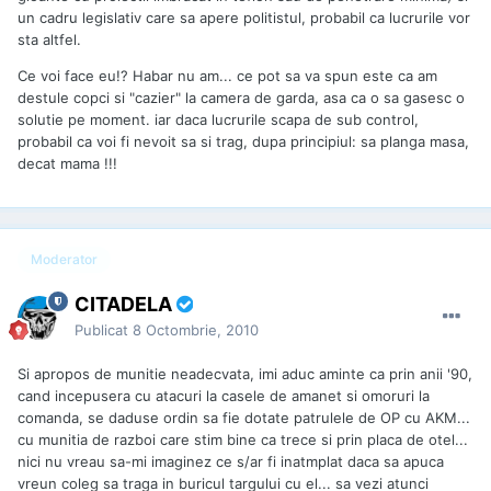
un cadru legislativ care sa apere politistul, probabil ca lucrurile vor
sta altfel.
Ce voi face eu!? Habar nu am... ce pot sa va spun este ca am
destule copci si "cazier" la camera de garda, asa ca o sa gasesc o
solutie pe moment. iar daca lucrurile scapa de sub control,
probabil ca voi fi nevoit sa si trag, dupa principiul: sa planga masa,
decat mama !!!
Moderator
CITADELA
Publicat
8 Octombrie, 2010
Si apropos de munitie neadecvata, imi aduc aminte ca prin anii '90,
cand incepusera cu atacuri la casele de amanet si omoruri la
comanda, se daduse ordin sa fie dotate patrulele de OP cu AKM...
cu munitia de razboi care stim bine ca trece si prin placa de otel...
nici nu vreau sa-mi imaginez ce s/ar fi inatmplat daca sa apuca
vreun coleg sa traga in buricul targului cu el... sa vezi atunci