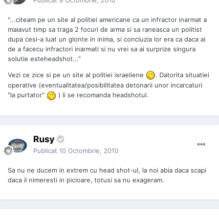
"...citeam pe un site al politiei americane ca un infractor inarmat a
maiavut timp sa traga 2 focuri de arma si sa raneasca un politist
dupa cesi-a luat un glonte in inima, si concluzia lor era ca daca ai
de a facecu infractori inarmati si nu vrei sa ai surprize singura
solutie esteheadshot..."
Vezi ce zice si pe un site al politiei israeliene
. Datorita situatiei
operative (eventualitatea/posibilitatea detonarii unor incarcaturi
"la purtator"
) li se recomanda headshotul.
Rusy
Publicat
10 Octombrie, 2010
Sa nu ne ducem in extrem cu head shot-ul, la noi abia daca scapi
daca il nimeresti in picioare, totusi sa nu exageram.