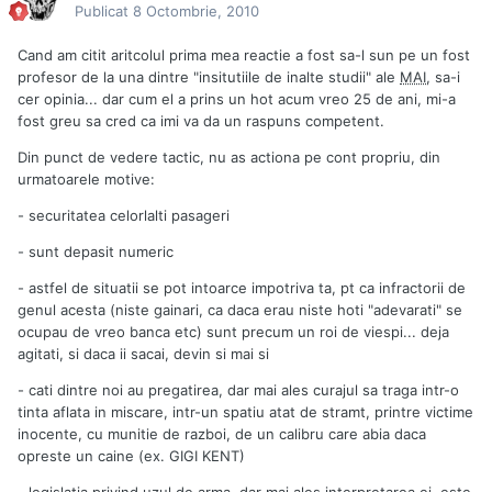
Publicat
8 Octombrie, 2010
Cand am citit aritcolul prima mea reactie a fost sa-l sun pe un fost
profesor de la una dintre "insitutiile de inalte studii" ale
MAI
, sa-i
cer opinia... dar cum el a prins un hot acum vreo 25 de ani, mi-a
fost greu sa cred ca imi va da un raspuns competent.
Din punct de vedere tactic, nu as actiona pe cont propriu, din
urmatoarele motive:
- securitatea celorlalti pasageri
- sunt depasit numeric
- astfel de situatii se pot intoarce impotriva ta, pt ca infractorii de
genul acesta (niste gainari, ca daca erau niste hoti "adevarati" se
ocupau de vreo banca etc) sunt precum un roi de viespi... deja
agitati, si daca ii sacai, devin si mai si
- cati dintre noi au pregatirea, dar mai ales curajul sa traga intr-o
tinta aflata in miscare, intr-un spatiu atat de stramt, printre victime
inocente, cu munitie de razboi, de un calibru care abia daca
opreste un caine (ex. GIGI KENT)
- legislatia privind uzul de arma, dar mai ales interpretarea ei, este