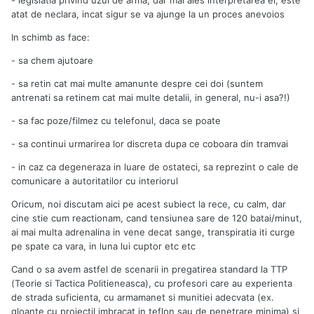
atat de neclara, incat sigur se va ajunge la un proces anevoios
In schimb as face:
- sa chem ajutoare
- sa retin cat mai multe amanunte despre cei doi (suntem
antrenati sa retinem cat mai multe detalii, in general, nu-i asa?!)
- sa fac poze/filmez cu telefonul, daca se poate
- sa continui urmarirea lor discreta dupa ce coboara din tramvai
- in caz ca degeneraza in luare de ostateci, sa reprezint o cale de
comunicare a autoritatilor cu interiorul
Oricum, noi discutam aici pe acest subiect la rece, cu calm, dar
cine stie cum reactionam, cand tensiunea sare de 120 batai/minut,
ai mai multa adrenalina in vene decat sange, transpiratia iti curge
pe spate ca vara, in luna lui cuptor etc etc
Cand o sa avem astfel de scenarii in pregatirea standard la TTP
(Teorie si Tactica Politieneasca), cu profesori care au experienta
de strada suficienta, cu armamanet si munitiei adecvata (ex.
gloante cu proiectil imbracat in teflon sau de penetrare minima) si