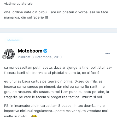
victime colaterale
dhe, ordine date din birou... are un prieten o vorba: asa se face
mamaliga, din sufragerie !!!
Membru
Motoboom
Publicat
8 Octombrie, 2010
sa mai dezvoltam putin speta: daca ar ajunge la tine, politistul, sa-
ti ceara banii si observa ca ai pistolul asupra ta, ce ai face?
eu unul as baga cartus pe teava din prima, D-zeu cu mila, as
incerca sa nu ranesc pe nimeni, dar nici eu sa nu fiu ranit.....e
grau de raspuns, din tastatura toti i-am pune cu botu pe labe, la
tragerile pe care le facem si pregatirea tactica...murim si noi.
PS: in incarcatorul din carpati am 8 boabe, in toc doar4....nu e
impotriva niciunui regulament...poate ma vor ajuta vreodata mai
multe in pistol