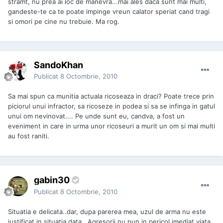
stramt, nu prea ai loc de manevra...mai ales daca sunt mai multi,
gandeste-te ca te poate impinge vreun calator speriat cand tragi
si omori pe cine nu trebuie. Ma rog.
SandoKhan
Publicat
8 Octombrie, 2010
Sa mai spun ca munitia actuala ricoseaza in draci? Poate trece prin
piciorul unui infractor, sa ricoseze in podea si sa se infinga in gatul
unui om nevinovat.... Pe unde sunt eu, candva, a fost un
eveniment in care in urma unor ricoseuri a murit un om si mai multi
au fost raniti.
gabin30
Publicat
8 Octombrie, 2010
Situatia e delicata..dar, dupa parerea mea, uzul de arma nu este
justificat in situatia data...Agresorii nu pun in pericol imediat viata