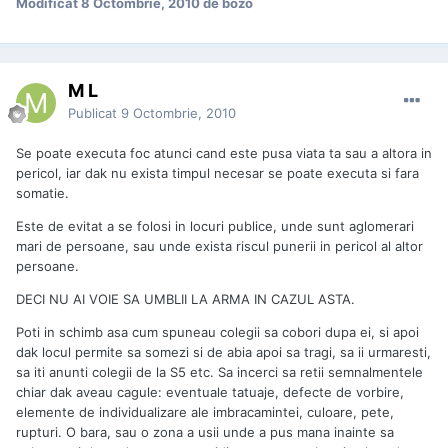
Modificat
8 Octombrie, 2010
de bozo
M L
Publicat
9 Octombrie, 2010
Se poate executa foc atunci cand este pusa viata ta sau a altora in
pericol, iar dak nu exista timpul necesar se poate executa si fara
somatie.
Este de evitat a se folosi in locuri publice, unde sunt aglomerari
mari de persoane, sau unde exista riscul punerii in pericol al altor
persoane.
DECI NU AI VOIE SA UMBLII LA ARMA IN CAZUL ASTA.
Poti in schimb asa cum spuneau colegii sa cobori dupa ei, si apoi
dak locul permite sa somezi si de abia apoi sa tragi, sa ii urmaresti,
sa iti anunti colegii de la S5 etc. Sa incerci sa retii semnalmentele
chiar dak aveau cagule: eventuale tatuaje, defecte de vorbire,
elemente de individualizare ale imbracamintei, culoare, pete,
rupturi. O bara, sau o zona a usii unde a pus mana inainte sa