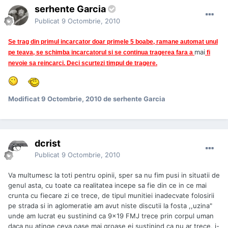
serhente Garcia
Publicat
9 Octombrie, 2010
Se trag din primul incarcator doar primele 5 boabe, ramane automat unul
mai
pe teava, se schimba incarcatorul si se continua tragerea fara a
fi
nevoie sa reincarci. Deci scurtezi timpul de tragere.
Modificat
9 Octombrie, 2010
de serhente Garcia
dcrist
Publicat
9 Octombrie, 2010
Va multumesc la toti pentru opinii, sper sa nu fim pusi in situatii de
genul asta, cu toate ca realitatea incepe sa fie din ce in ce mai
crunta cu fiecare zi ce trece, de tipul munitiei inadecvate folosirii
pe strada si in aglomeratie am avut niste discutii la fosta ,,uzina"
unde am lucrat eu sustinind ca 9x19 FMJ trece prin corpul uman
daca nu atinge ceva oase mai groase ei sustinind ca nu ar trece, i-