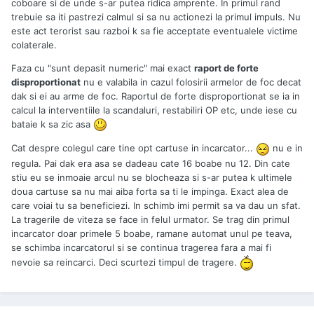
coboare si de unde s-ar putea ridica amprente. In primul rand
trebuie sa iti pastrezi calmul si sa nu actionezi la primul impuls. Nu
este act terorist sau razboi k sa fie acceptate eventualele victime
colaterale.
Faza cu "sunt depasit numeric" mai exact
raport de forte
disproportionat
nu e valabila in cazul folosirii armelor de foc decat
dak si ei au arme de foc. Raportul de forte disproportionat se ia in
calcul la interventiile la scandaluri, restabiliri OP etc, unde iese cu
bataie k sa zic asa
Cat despre colegul care tine opt cartuse in incarcator...
nu e in
regula. Pai dak era asa se dadeau cate 16 boabe nu 12. Din cate
stiu eu se inmoaie arcul nu se blocheaza si s-ar putea k ultimele
doua cartuse sa nu mai aiba forta sa ti le impinga. Exact alea de
care voiai tu sa beneficiezi. In schimb imi permit sa va dau un sfat.
La tragerile de viteza se face in felul urmator. Se trag din primul
incarcator doar primele 5 boabe, ramane automat unul pe teava,
se schimba incarcatorul si se continua tragerea fara a mai fi
nevoie sa reincarci. Deci scurtezi timpul de tragere.