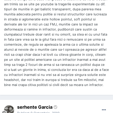
am trimis sa se uite pe youtube la tragerile experimentale cu dif.
tipuri de munitie in gel balistic transparent, dupa parerea mea
munitia adecvata pentru politie si restul structurilor care lucreaza
in strada si aglomeratie este hollow pointul, soft pointul si
derivate ale lor in nici un caz FMJ, munitie care la impact se
deformeaza si ramine in infractor, pudibonzii care sustin ca
ciumpalacul trebuie doar ranit si nu omorit, sa stea ei cu unul fata
in fata care vrea sa le ia gitul fara nici o remuscare si pe urma sa
comenteze, de regula se apeleaza la arma ca o ultima solutie si
atunci ai nevoie de o munitie care sa-l opreasca pe agresor altfel
risti sa crapi chiar daca l-ai lovit cu citeva gloante in corp, citeam
pe un site al politiei americane ca un infractor inarmat a mai avut
timp sa traga 2 focuri de arma si sa raneasca un politist dupa ce
si-a luat un glonte in inima, si concluzia lor era ca daca ai de a face
cu infractori inarmati si nu vrei sa ai surprize singura solutie este
headshot, dar noi traim in europa si trebuie sa fim milostivi, mai
bine mai crapa citiva politisti si civili decit sa moara un infractor.
serhente Garcia
Publicat
9 Octombrie, 2010