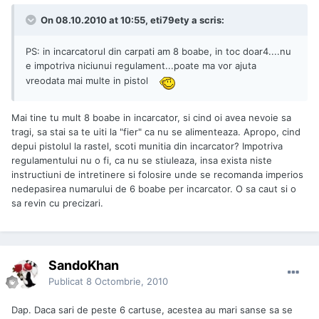
On 08.10.2010 at 10:55, eti79ety a scris:
PS: in incarcatorul din carpati am 8 boabe, in toc doar4....nu
e impotriva niciunui regulament...poate ma vor ajuta
vreodata mai multe in pistol
Mai tine tu mult 8 boabe in incarcator, si cind oi avea nevoie sa
tragi, sa stai sa te uiti la "fier" ca nu se alimenteaza. Apropo, cind
depui pistolul la rastel, scoti munitia din incarcator? Impotriva
regulamentului nu o fi, ca nu se stiuleaza, insa exista niste
instructiuni de intretinere si folosire unde se recomanda imperios
nedepasirea numarului de 6 boabe per incarcator. O sa caut si o
sa revin cu precizari.
SandoKhan
Publicat
8 Octombrie, 2010
Dap. Daca sari de peste 6 cartuse, acestea au mari sanse sa se