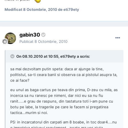
Modificat
8 Octombrie, 2010
de eti79ety
gabin30
Publicat
8 Octombrie, 2010
On 08.10.2010 at 10:55, eti79ety a scris:
sa mai dezvoltam putin speta: daca ar ajunge la tine,
politistul, sa-ti ceara banii si observa ca ai pistolul asupra ta,
ce ai face?
eu unul as baga cartus pe teava din prima, D-zeu cu mila, as
incerca sa nu ranesc pe nimeni, dar nici eu sa nu fiu
ranit.....e grau de raspuns, din tastatura toti i-am pune cu
botu pe labe, la tragerile pe care le facem si pregatirea
tactica...murim si noi.
PS: in incarcatorul din carpati am 8 boabe, in toc doar4....nu
e impotriva niciunui regulament...poate ma vor ajuta