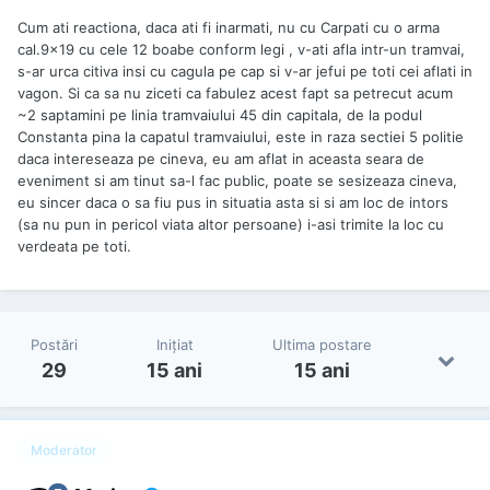
Cum ati reactiona, daca ati fi inarmati, nu cu Carpati cu o arma
cal.9x19 cu cele 12 boabe conform legi , v-ati afla intr-un tramvai,
s-ar urca citiva insi cu cagula pe cap si v-ar jefui pe toti cei aflati in
vagon. Si ca sa nu ziceti ca fabulez acest fapt sa petrecut acum
~2 saptamini pe linia tramvaiului 45 din capitala, de la podul
Constanta pina la capatul tramvaiului, este in raza sectiei 5 politie
daca intereseaza pe cineva, eu am aflat in aceasta seara de
eveniment si am tinut sa-l fac public, poate se sesizeaza cineva,
eu sincer daca o sa fiu pus in situatia asta si si am loc de intors
(sa nu pun in pericol viata altor persoane) i-asi trimite la loc cu
verdeata pe toti.
Postări
Iniţiat
Ultima postare
29
15 ani
15 ani
Moderator