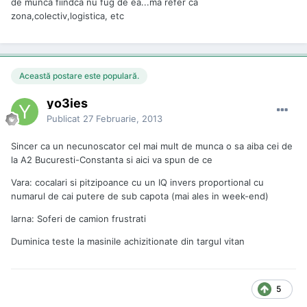
de munca fiindca nu fug de ea...ma refer ca
zona,colectiv,logistica, etc
Această postare este populară.
yo3ies
Publicat
27 Februarie, 2013
Sincer ca un necunoscator cel mai mult de munca o sa aiba cei de
la A2 Bucuresti-Constanta si aici va spun de ce
Vara: cocalari si pitzipoance cu un IQ invers proportional cu
numarul de cai putere de sub capota (mai ales in week-end)
Iarna: Soferi de camion frustrati
Duminica teste la masinile achizitionate din targul vitan
5