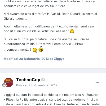
moldova nu ma atrage, iar rutiera imi place foarte mult, asa ca...
banuiam ca e ceva legat de Politia Rutiera ...
Mai aveam de ales dintre Braila, Vaslui, Delta Dunarii, Ialomita si
Giurgiu ...deci...
App, multumesc pt modificarea de titlu...momentan sunt cam
obosit si nu imi vin ideile "artistice" asa usor
Si...ca sa fiu total pe dinafara... de cine apartie sau..cui se
subordoneaza Politia Autostrazi ? este Serviciu, Birou
...compartiment.. ?
Modificat
28 Noiembrie, 2012
de Ziggye
TechnoCop
Publicat
28 Noiembrie, 2012
ziggy si eu sunt in aceeasi pozitie ca si tine, am ales A1 Bucuresti
- Pitesti la Politia autostrazi, si sunt tot atat de nedumerit..si din
cate am auzit ei sunt subordonati Directiei Rutiere, care la randul