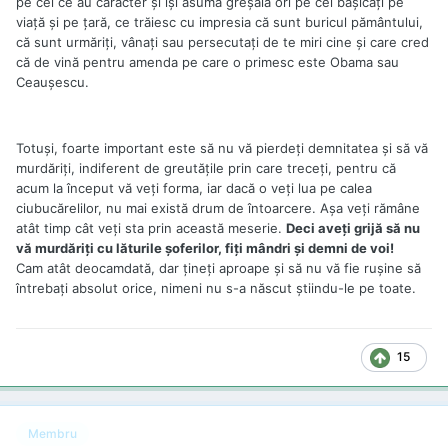
pe cei ce au caracter şi îşi asumă greşala ori pe cei băşicaţi pe
viaţă şi pe ţară, ce trăiesc cu impresia că sunt buricul pământului,
că sunt urmăriţi, vânaţi sau persecutaţi de te miri cine şi care cred
că de vină pentru amenda pe care o primesc este Obama sau
Ceauşescu.
Totuşi, foarte important este să nu vă pierdeţi demnitatea şi să vă
murdăriţi, indiferent de greutăţile prin care treceţi, pentru că
acum la început vă veţi forma, iar dacă o veţi lua pe calea
ciubucărelilor, nu mai există drum de întoarcere. Aşa veţi rămâne
atât timp cât veţi sta prin această meserie.
Deci aveţi grijă să nu
vă murdăriţi cu lăturile şoferilor, fiţi mândri şi demni de voi!
Cam atât deocamdată, dar ţineţi aproape şi să nu vă fie ruşine să
întrebaţi absolut orice, nimeni nu s-a născut ştiindu-le pe toate.
15
Membru