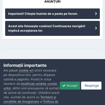
ANUNŢURI
Important! Citeşte înainte de a posta pe forum.
Acest site foloseşte cookies! Continuarea navigării
implică acceptarea lor.
Informaţii importante
Am plasat
cookie-uri
strict necesare
pe dispozitivul dvs. pentru afişarea
Confidenţialitate
Contactaţi-ne
Cookies
optimă a paginilor. Puteţi în orice
Copyright © Politisti.ro, 2010 - 2026
moment să
modificaţi setările cookie-
Accept
Respinge
Powered by Invision Community
urilor
, altfel vom presupune că sunteţi
de acord să continuaţi. Utilizând acest
site, sunteţi de acord cu
Termenii şi
condiţiile de înregistrare
şi
Politica de