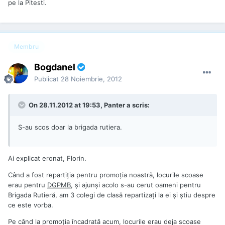
pe la Pitesti.
Membru
Bogdanel
Publicat
28 Noiembrie, 2012
On 28.11.2012 at 19:53, Panter a scris:
S-au scos doar la brigada rutiera.
Ai explicat eronat, Florin.
Când a fost repartiţia pentru promoţia noastră, locurile scoase
erau pentru
DGPMB
, şi ajunşi acolo s-au cerut oameni pentru
Brigada Rutieră, am 3 colegi de clasă repartizaţi la ei şi ştiu despre
ce este vorba.
Pe când la promoţia încadrată acum, locurile erau deja scoase