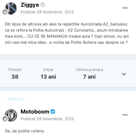
Ziggye
Publicat
28 Noiembrie, 2012
Din lipsa de altceva am ales la repartitie Autostrada A2, banuiesc
ca se refera la Poltia Autostrazi , A2 Constanta...acum intrebarea
mea este... CU CE SE MANANCA treaba asta ? Caci sincer, nu am
nici cea mai mica idee...e vorba de Poltie Rutiera sau despre ce ?
Postări
Iniţiat
Ultima postare
38
13 ani
7 ani
Membru
Motoboom
Publicat
28 Noiembrie, 2012
Da, de politie rutiera.