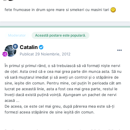
fete frumoase in drum spre mare si smekeri cu masini tari
Moderator
Această postare este populară.
Catalin
Publicat
29 Noiembrie, 2012
În primul şi primul rând, o să trebuiască să vă formaţi nişte nervi
de oţel. Asta cred că e cea mai grea parte din munca asta. Să nu
vă sară muştarul imediat şi să aveţi un control şi o stăpânire de
sine, ieşite din comun. Pentru mine, cel puţin în perioada cât am
lucrat pe această linie, asta a fost cea mai grea parte, restul le
înveţi dacă există puţină voinţă. Ajungeam un pachet de nervi
acasă ...
De aceea, ce este cel mai greu, după părerea mea este să-ţi
formezi aceea stăpânire de sine ieşită din comun.