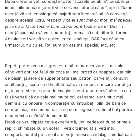
După o vreme veţi cunoaşte toate "scuzele penibile", posibile şi
imposibile pe care şoferii vi le servesc, atunci când îi opriţi. Dar în
esenţă vă veţi convinge că majoritatea încearcă să vă convingă
despre acelaşi lucru, respectiv că
ei sunt mai cu moţ, mai speciali
şi că nu ai făcut tocmai bine că l-ai oprit tocmai pe el
. Deci în
esenţă cam asta vă vor spune toţi, numai că sub diferite forme.
Absolut toţi vor să se aplice legea la sânge, DAR începând cu
următorul, nu cu el. Toţi sunt un caz mai special, etc, etc
Repet, partea cea mai grea este să te autocenzurezi, mai ales
când veţi opri tot felul de cocalari, mai proşti ca noaptea, dar plini
de băşini şi aere de superioritate sau patroni parveniţi, ce sunt
analfabeţi şi scriu cu dificultate câteva rânduri, dar care vor afişa
nişte aere şi ifose greu de imaginat pentru un om sănătos la cap.
O să vedeţi că de cele mai multe ori, cei săraci sunt mult mai
demni şi cu onoare în comparaţie cu îmbuibaţii plini de bani ce
conduc maşini scumpe, dar care se milogesc în ultimul hal pentru
a nu primi o amărâtă de amendă.
După ce veţi căpăta ceva experienţă, veţi vedea că după primele
replici shimbate cu un şofer îl veţi citi imediat şi veţi intui
comportamentul pe care îl are, veţi mirosi scandalagii imediat sau