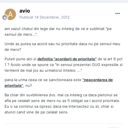
avio
Publicat
14 Decembrie, 2012
am vazut citatul din lege dar nu inteleg de ce e subliniat "pe
sensul de mers...".
Unde as putea sa acord sau nu prioritate daca nu pe sensul meu
de mers?
Puteti pune aici si
definitia "acordarii de prioritate"
de la art 6 pct
1 ? Acolo unde se spune ca "in sensul prezentei OUG expresiile si
termenii de mai jos au urmatorul inteles: ..."
pana la urma ceea ce se sanctioneaza este
"neacordarea de
prioritate"
, nu?
Ba chiar din suvblinierea dvs. mai ca inteleg ca daca pietonul se
afla pe celalalt sens de mers nu as fi obligat sa-i acord prioritate.
Eu o sa continui sa opresc daca ma intersectez cu el, chiar si
atunci cand vine de pe celalat sens.