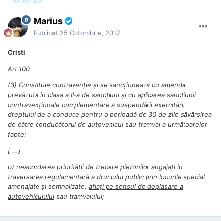
Moderator
Marius
Publicat
25 Octombrie, 2012
Cristi
Art.100
(3) Constituie contravenţie şi se sancţionează cu amenda
prevăzută în clasa a II-a de sancţiuni şi cu aplicarea sancţiunii
contravenţionale complementare a suspendării exercitării
dreptului de a conduce pentru o perioadă de 30 de zile săvârşirea
de către conducătorul de autovehicul sau tramvai a următoarelor
fapte:
[ ...]
b) neacordarea priorităţii de trecere pietonilor angajaţi în
traversarea regulamentară a drumului public prin locurile special
amenajate şi semnalizate,
aflaţi pe sensul de deplasare a
autovehiculului
sau tramvaiului;