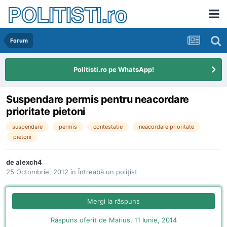
POLITISTI.ro
Forum
Politisti.ro pe WhatsApp!
Suspendare permis pentru neacordare
prioritate pietoni
suspendare
permis
contestatie
neacordare prioritate
pietoni
de
alexch4
25 Octombrie, 2012
în
Întreabă un poliţist
Mergi la răspuns
Răspuns oferit de Marius,
11 Iunie, 2014