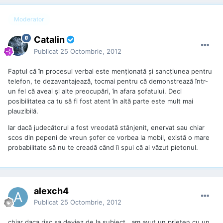
Moderator
Catalin
Publicat
25 Octombrie, 2012
Faptul că în procesul verbal este menţionată şi sancţiunea pentru
telefon, te dezavantajează, tocmai pentru că demonstrează într-
un fel că aveai şi alte preocupări, în afara şofatului. Deci
posibilitatea ca tu să fi fost atent în altă parte este mult mai
plauzibilă.
Iar dacă judecătorul a fost vreodată stânjenit, enervat sau chiar
scos din pepeni de vreun şofer ce vorbea la mobil, există o mare
probabilitate să nu te creadă când îi spui că ai văzut pietonul.
alexch4
Publicat
25 Octombrie, 2012
chiar daca risc sa deviez de la subiect...am avut un prieten cu un