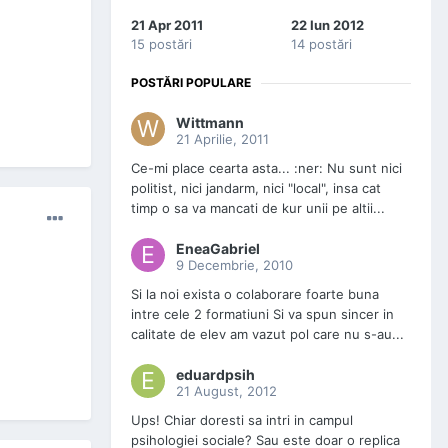
21 Apr 2011
22 Iun 2012
15 postări
14 postări
POSTĂRI POPULARE
Wittmann
21 Aprilie, 2011
Ce-mi place cearta asta... :ner: Nu sunt nici
politist, nici jandarm, nici "local", insa cat
timp o sa va mancati de kur unii pe altii...
EneaGabriel
9 Decembrie, 2010
Si la noi exista o colaborare foarte buna
intre cele 2 formatiuni Si va spun sincer in
calitate de elev am vazut pol care nu s-au...
eduardpsih
21 August, 2012
Ups! Chiar doresti sa intri in campul
psihologiei sociale? Sau este doar o replica