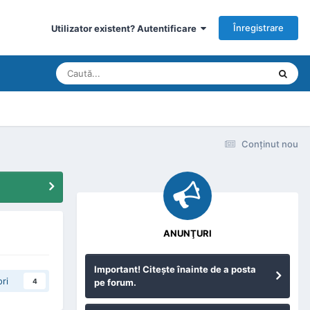
Înregistrare
Utilizator existent? Autentificare
Conţinut nou
ANUNŢURI
Important! Citeşte înainte de a posta
ri
pe forum.
4