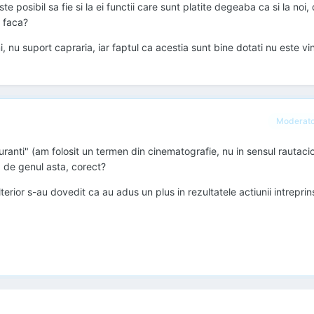
 posibil sa fie si la ei functii care sunt platite degeaba ca si la noi,
a faca?
, nu suport capraria, iar faptul ca acestia sunt bine dotati nu este vina
Moderat
uranti" (am folosit un termen din cinematografie, nu in sensul rautacio
a de genul asta, corect?
terior s-au dovedit ca au adus un plus in rezultatele actiunii intreprin