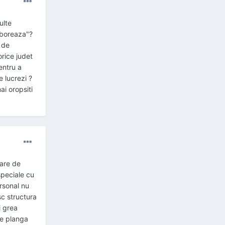
ulte
laboreaza"?
 de
orice judet
entru a
e lucrezi ?
ai oropsiti
mare de
speciale cu
ersonal nu
sc structura
i grea
se planga