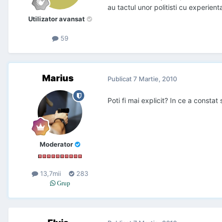
au tactul unor politisti cu experient
Utilizator avansat
59
Marius
Publicat
7 Martie, 2010
Poti fi mai explicit? In ce a constat s
Moderator
13,7mii
283
Grup