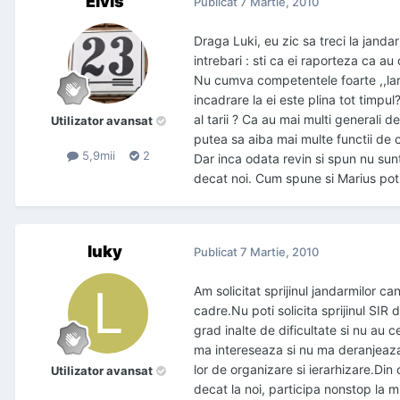
Elvis
Publicat
7 Martie, 2010
Draga Luki, eu zic sa treci la jandar
intrebari : sti ca ei raporteza ca au 
Nu cumva competentele foarte ,,lar
incadrare la ei este plina tot timpul?
al tarii ? Ca au mai multi generali 
Utilizator avansat
putea sa aiba mai multe functii de c
5,9mii
2
Dar inca odata revin si spun nu sunt
decat noi. Cum spune si Marius poti 
luky
Publicat
7 Martie, 2010
Am solicitat sprijinul jandarmilor 
cadre.Nu poti solicita sprijinul SIR
grad inalte de dificultate si nu au c
ma intereseaza si nu ma deranjeaza 
lor de organizare si ierarhizare.Din
Utilizator avansat
decat la noi, participa nonstop la m