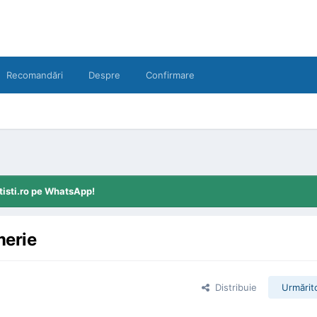
Recomandări
Despre
Confirmare
tisti.ro pe WhatsApp!
merie
Distribuie
Urmărito