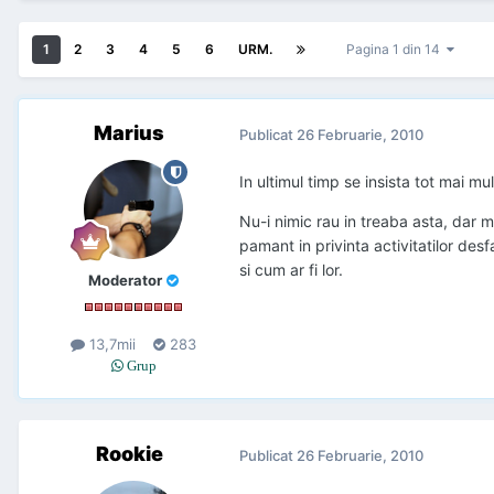
1
2
3
4
5
6
URM.
Pagina 1 din 14
Marius
Publicat
26 Februarie, 2010
In ultimul timp se insista tot mai mu
Nu-i nimic rau in treaba asta, dar m
pamant in privinta activitatilor desf
si cum ar fi lor.
Moderator
13,7mii
283
Grup
Rookie
Publicat
26 Februarie, 2010