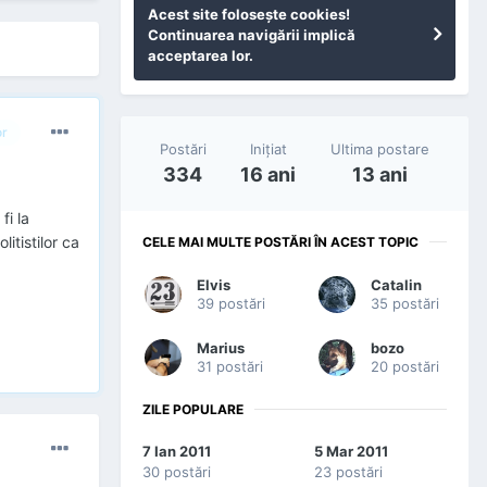
Acest site foloseşte cookies!
Continuarea navigării implică
acceptarea lor.
or
Postări
Iniţiat
Ultima postare
334
16 ani
13 ani
fi la
itistilor ca
CELE MAI MULTE POSTĂRI ÎN ACEST TOPIC
Elvis
Catalin
39 postări
35 postări
Marius
bozo
31 postări
20 postări
ZILE POPULARE
7 Ian 2011
5 Mar 2011
30 postări
23 postări