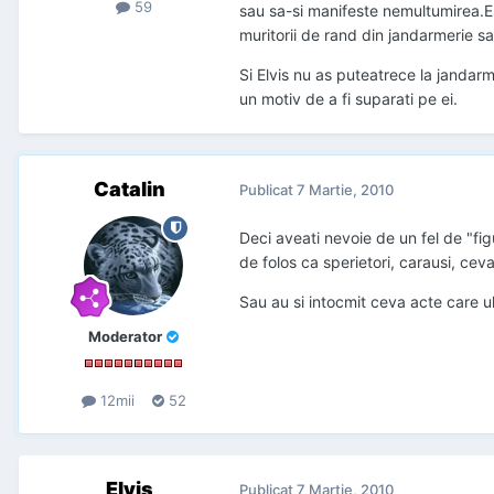
59
sau sa-si manifeste nemultumirea.Este
muritorii de rand din jandarmerie s
Si Elvis nu as puteatrece la jandarmi
un motiv de a fi suparati pe ei.
Catalin
Publicat
7 Martie, 2010
Deci aveati nevoie de un fel de "fig
de folos ca sperietori, carausi, cev
Sau au si intocmit ceva acte care ul
Moderator
12mii
52
Elvis
Publicat
7 Martie, 2010