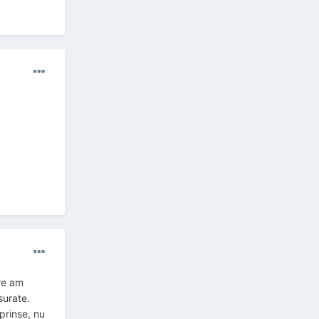
are am
asurate.
eprinse, nu