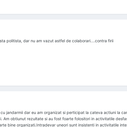
 politista, dar nu am vazut astfel de colaborari....contra firii
i cu jandarmii dar eu am organizat si perticipat la cateva actiuni la c
mi. Am obtiunut rezultate si au fost foarte folositori in activitatile desf
foarte bine organizati.Intradevar uneori sunt insistenti in activitatile int