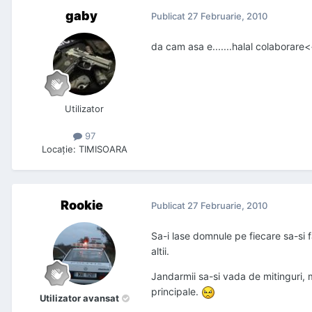
gaby
Publicat
27 Februarie, 2010
da cam asa e.......halal colaborar
Utilizator
97
Locaţie
:
TIMISOARA
Rookie
Publicat
27 Februarie, 2010
Sa-i lase domnule pe fiecare sa-si 
altii.
Jandarmii sa-si vada de mitinguri, m
principale.
Utilizator avansat