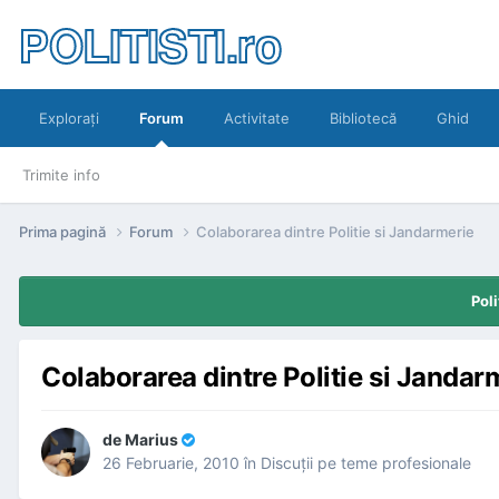
POLITISTI.ro
Exploraţi
Forum
Activitate
Bibliotecă
Ghid
Trimite info
Prima pagină
Forum
Colaborarea dintre Politie si Jandarmerie
Poli
Colaborarea dintre Politie si Jandar
de
Marius
26 Februarie, 2010
în
Discuţii pe teme profesionale