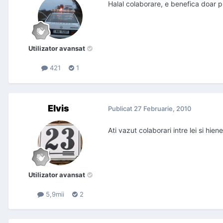
Halal colaborare, e benefica doar pri
Utilizator avansat
421
1
Elvis
Publicat
27 Februarie, 2010
Ati vazut colaborari intre lei si hien
Utilizator avansat
5,9mii
2