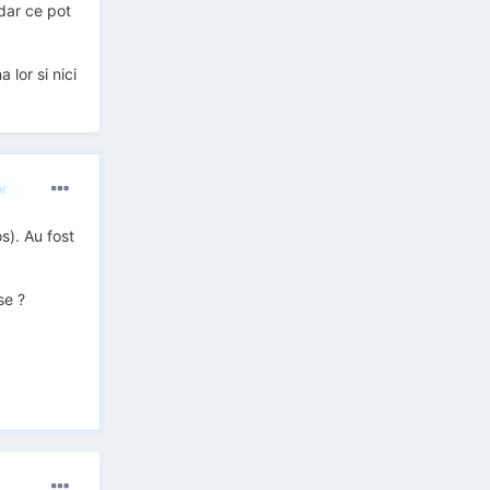
 dar ce pot
 lor si nici
or
s). Au fost
se ?