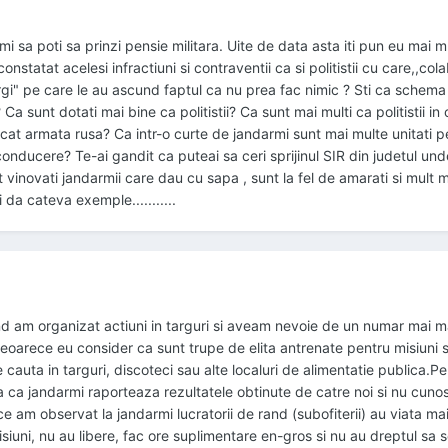
mi sa poti sa prinzi pensie militara. Uite de data asta iti pun eu mai m
constatat acelesi infractiuni si contraventii ca si politistii cu care,,co
gi" pe care le au ascund faptul ca nu prea fac nimic ? Sti ca schema
 Ca sunt dotati mai bine ca politistii? Ca sunt mai multi ca politistii in 
decat armata rusa? Ca intr-o curte de jandarmi sunt mai multe unitati p
onducere? Te-ai gandit ca puteai sa ceri sprijinul SIR din judetul und
 vinovati jandarmii care dau cu sapa , sunt la fel de amarati si mult m
da cateva exemple...........
cand am organizat actiuni in targuri si aveam nevoie de un numar mai 
 deoarece eu consider ca sunt trupe de elita antrenate pentru misiuni 
e cauta in targuri, discoteci sau alte localuri de alimentatie publica.P
ca jandarmi raporteaza rezultatele obtinute de catre noi si nu cuno
 ce am observat la jandarmi lucratorii de rand (subofiterii) au viata ma
isiuni, nu au libere, fac ore suplimentare en-gros si nu au dreptul sa 