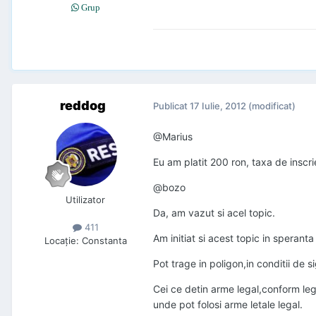
Grup
reddog
Publicat
17 Iulie, 2012
(modificat)
@Marius
Eu am platit 200 ron, taxa de inscri
@bozo
Utilizator
Da, am vazut si acel topic.
411
Am initiat si acest topic in sperant
Locaţie
:
Constanta
Pot trage in poligon,in conditii de 
Cei ce detin arme legal,conform legi
unde pot folosi arme letale legal.