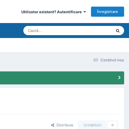
Înregistrare
Utilizator existent? Autentificare
Conţinut nou
Distribuie
Urmăritori
0