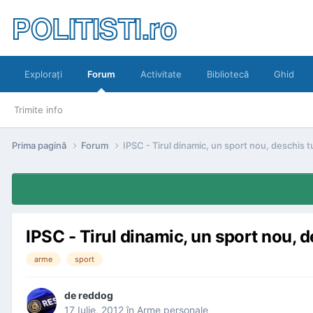
POLITISTI.ro
Exploraţi
Forum
Activitate
Bibliotecă
Ghid
Trimite info
Prima pagină
Forum
IPSC - Tirul dinamic, un sport nou, deschis t
IPSC - Tirul dinamic, un sport nou, d
arme
sport
de
reddog
17 Iulie, 2012
în
Arme personale