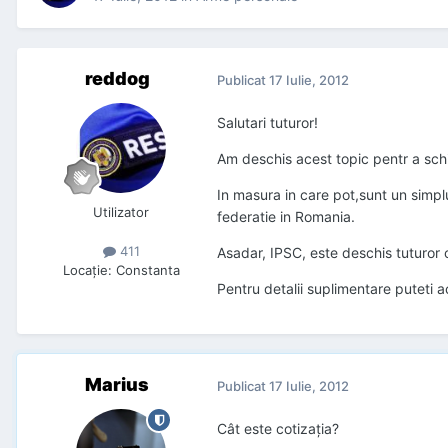
reddog
Publicat
17 Iulie, 2012
Salutari tuturor!
Am deschis acest topic pentr a schi
In masura in care pot,sunt un simpl
Utilizator
federatie in Romania.
411
Asadar, IPSC, este deschis tuturor c
Locaţie
:
Constanta
Pentru detalii suplimentare puteti
Marius
Publicat
17 Iulie, 2012
Cât este cotizația?