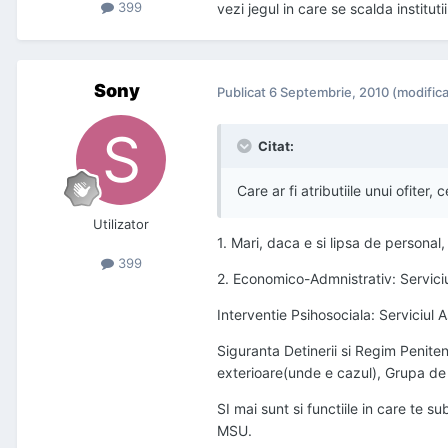
399
vezi jegul in care se scalda institutii
Sony
Publicat
6 Septembrie, 2010
(modifica
Citat:
Care ar fi atributiile unui ofiter
Utilizator
1. Mari, daca e si lipsa de personal, m
399
2. Economico-Admnistrativ: Serviciul
Interventie Psihosociala: Serviciul 
Siguranta Detinerii si Regim Penitenc
exterioare(unde e cazul), Grupa de 
SI mai sunt si functiile in care te 
MSU.