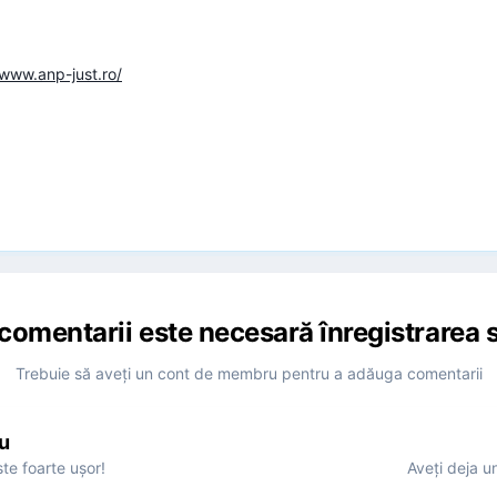
/www.anp-just.ro/
comentarii este necesară înregistrarea s
Trebuie să aveţi un cont de membru pentru a adăuga comentarii
u
te foarte uşor!
Aveţi deja u