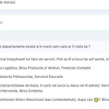
le statului.
t)
, ce departamente exista si in mare cam care ar fi viata sa ?
ai indeplinesti tot felul de servicii. Poti sa tii si locul de sef sectie, 
 Logistica, Birou Productie si Venituri, Financiar-Contabil;
Asistenta Psihosociala, Serviciul Educatie
iar(activitatea de baza, in care vei lucra tu daca vei fii admis): Servi
Interventie, Birou Evidenta.
subordonezi direct directorului (sau comandantului, dupa caz
): Bir