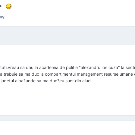
ui.
ny
utati.vreau sa dau la academia de politie "alexandru ion cuza" la sect
lo, ca trebuie sa ma duc la compartimentul management resurse umane d
n judetul alba?unde sa ma duc?eu sunt din aiud.