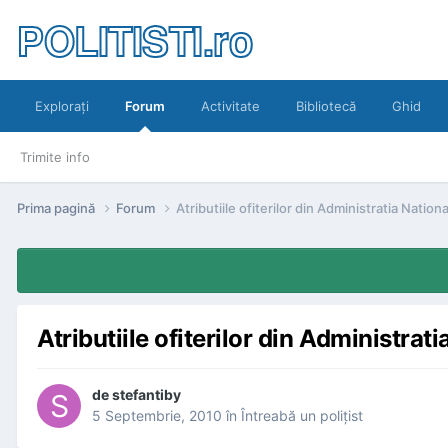
POLITISTI.ro
Exploraţi
Forum
Activitate
Bibliotecă
Ghid
Trimite info
Prima pagină
Forum
Atributiile ofiterilor din Administratia Nation
Atributiile ofiterilor din Administrat
de
stefantiby
5 Septembrie, 2010
în
Întreabă un poliţist