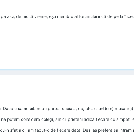
 pe aici, de multă vreme, ești membru al forumului încă de pe la înce
 Daca e sa ne uitam pe partea oficiala, da, chiar sunt(em) musafir(i) 
um ne putem considera colegi, amici, prieteni adica fiecare cu simpatiil
u-n sfat aici, am facut-o de fiecare data. Desi as prefera sa intram a