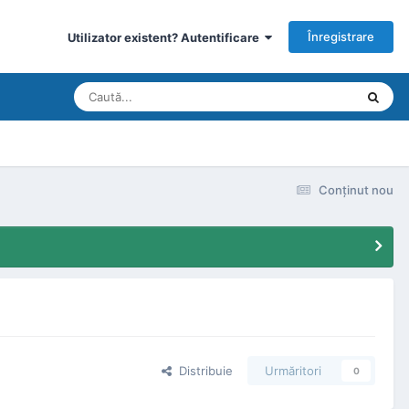
Înregistrare
Utilizator existent? Autentificare
Conţinut nou
Distribuie
Urmăritori
0