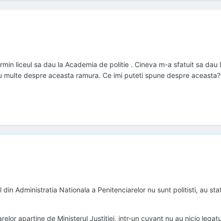
n liceul sa dau la Academia de politie . Cineva m-a sfatuit sa dau la 
u multe despre aceasta ramura. Ce imi puteti spune despre aceasta? Car
 din Administratia Nationala a Penitenciarelor nu sunt politisti, au statut
elor apartine de Ministerul Justitiei, intr-un cuvant nu au nicio legatu