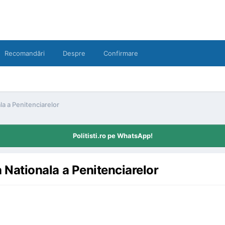
Recomandări
Despre
Confirmare
ala a Penitenciarelor
Politisti.ro pe WhatsApp!
ia Nationala a Penitenciarelor