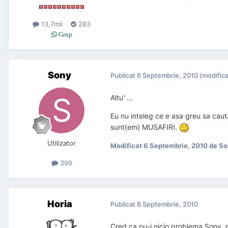
13,7mii
283
Grup
Sony
Publicat
6 Septembrie, 2010
(modifica
Altu' ...
Eu nu inteleg ce e asa greu sa cauta
sunt(em) MUSAFIRI.
Utilizator
Modificat
6 Septembrie, 2010
de So
399
Horia
Publicat
6 Septembrie, 2010
Cred ca nu-i nicio problema Sony, n