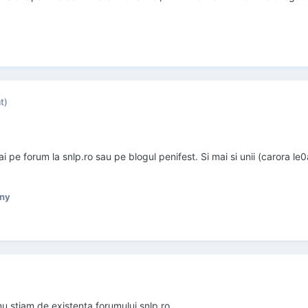
t)
i pe forum la snlp.ro sau pe blogul penifest. Si mai si unii (carora le
ny
u stiam de existenta forumului snlp.ro.