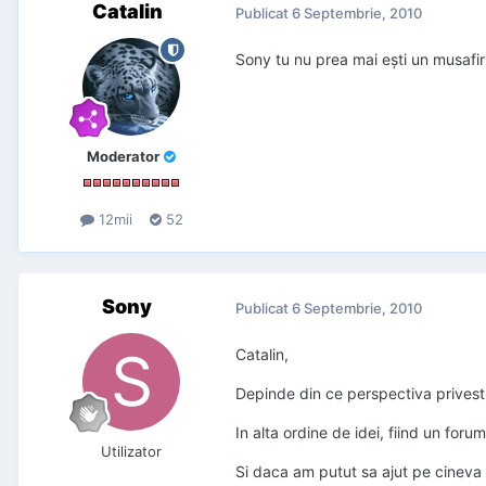
Catalin
Publicat
6 Septembrie, 2010
Sony tu nu prea mai ești un musafir
Moderator
12mii
52
Sony
Publicat
6 Septembrie, 2010
Catalin,
Depinde din ce perspectiva privesti.
In alta ordine de idei, fiind un for
Utilizator
Si daca am putut sa ajut pe cineva c