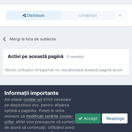
Distribuie
Urmăritori
0
Mergi la lista de subiecte
Activi pe această pagină
0 membri
Niciun utilizator înregistrat nu vizualizează această pagină acum.
Informaţii importante
Am plasat
cookie-uri
strict necesare
pe dispozitivul dvs. pentru afişarea
Confidenţialitate
Contactaţi-ne
Cookies
optimă a paginilor. Puteţi în orice
Copyright © Politisti.ro, 2010 - 2026
moment să
modificaţi setările cookie-
Accept
Respinge
Powered by Invision Community
urilor
, altfel vom presupune că sunteţi
de acord să continuaţi. Utilizând acest