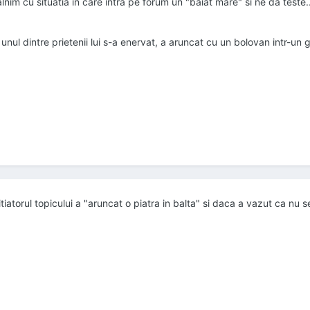
nim cu situatia in care intra pe forum un "baiat mare" si ne da teste
, unul dintre prietenii lui s-a enervat, a aruncat cu un bolovan intr-un
torul topicului a "aruncat o piatra in balta" si daca a vazut ca nu se "