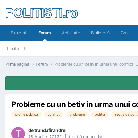
POLITISTI.ro
Exploraţi
Forum
Activitate
Bibliotecă
Ghid
Trimite info
Prima pagină
Forum
Probleme cu un betiv in urma unui conflict. 
Probleme cu un betiv in urma unui co
ordine publica
conflict
probleme
politia
sectia de polit
de
trandafirandrei
18 Aprilie, 2012
în
Întreabă un poliţist