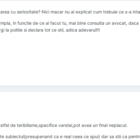
barea cu seriozitate? Nici macar nu ai explicat cum trebuie ce s-a int
ampla, in functie de ce ai facut tu, mai bine consulta un avocat, daca tu
rgi la politie si declara tot ce stii, adica adevarul!!!
astfel de teribilisme,specifice varstei,pot avea un final neplacut.
te subiectul(presupenand ca e real ceea ce spui) dar sa stii ca pentru