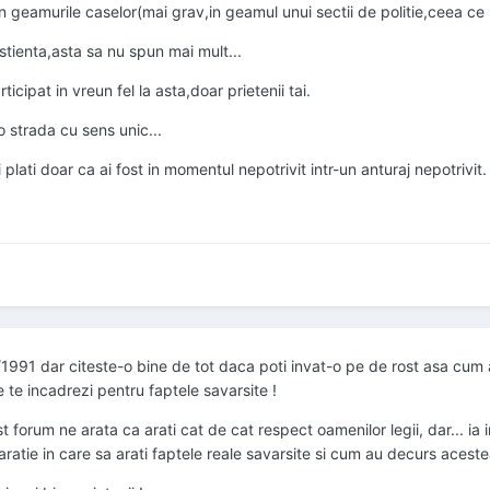
in geamurile caselor(mai grav,in geamul unui sectii de politie,ceea ce 
tienta,asta sa nu spun mai mult...
ticipat in vreun fel la asta,doar prietenii tai.
 strada cu sens unic...
i plati doar ca ai fost in momentul nepotrivit intr-un anturaj nepotrivit.
1991 dar citeste-o bine de tot daca poti invat-o pe de rost asa cum a-
e te incadrezi pentru faptele savarsite !
st forum ne arata ca arati cat de cat respect oamenilor legii, dar... ia
claratie in care sa arati faptele reale savarsite si cum au decurs aceste