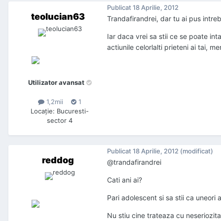
Publicat
18 Aprilie, 2012
teolucian63
Trandafirandrei, dar tu ai pus intre
Iar daca vrei sa stii ce se poate int
actiunile celorlalti prieteni ai tai, me
Utilizator avansat
1,2mii
1
Locaţie
:
Bucuresti-
sector 4
Publicat
18 Aprilie, 2012
(modificat)
reddog
@trandafirandrei
Cati ani ai?
Pari adolescent si sa stii ca uneori 
Nu stiu cine trateaza cu neseriozita