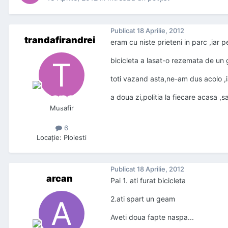
Publicat
18 Aprilie, 2012
trandafirandrei
eram cu niste prieteni in parc ,iar 
bicicleta a lasat-o rezemata de un gar
toti vazand asta,ne-am dus acolo ,ia
a doua zi,politia la fiecare acasa
Musafir
6
Locaţie
:
Ploiesti
Publicat
18 Aprilie, 2012
arcan
Pai 1. ati furat bicicleta
2.ati spart un geam
Aveti doua fapte naspa...