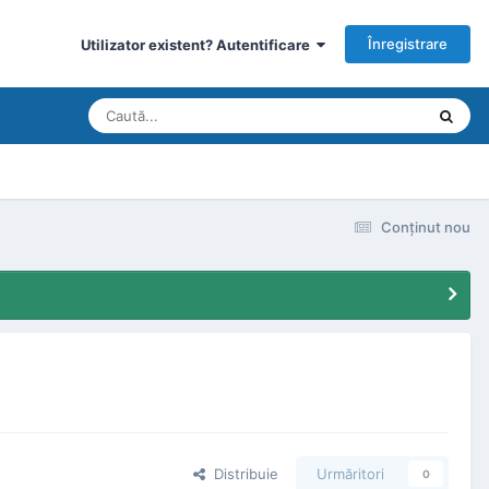
Înregistrare
Utilizator existent? Autentificare
Conţinut nou
Distribuie
Urmăritori
0