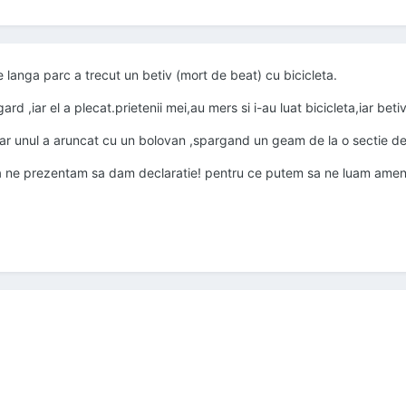
pe langa parc a trecut un betiv (mort de beat) cu bicicleta.
d ,iar el a plecat.prietenii mei,au mers si i-au luat bicicleta,iar betivu
r unul a aruncat cu un bolovan ,spargand un geam de la o sectie de poli
 ,sa ne prezentam sa dam declaratie! pentru ce putem sa ne luam ame