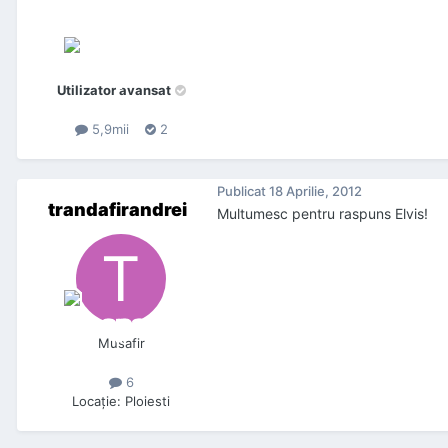
Utilizator avansat
5,9mii
2
Publicat
18 Aprilie, 2012
trandafirandrei
Multumesc pentru raspuns Elvis!
Musafir
6
Locaţie
:
Ploiesti