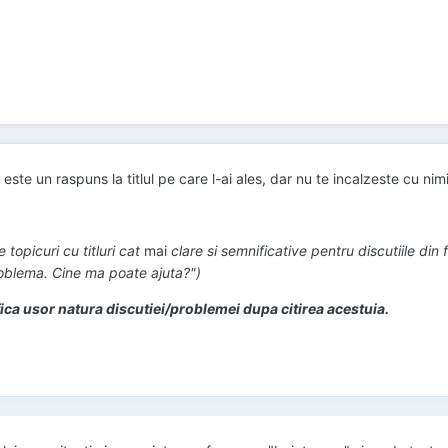
este un raspuns la titlul pe care l-ai ales, dar nu te incalzeste cu nim
topicuri cu titluri cat
mai
clare si semnificative pentru discutiile din
oblema. Cine ma poate ajuta?")
tifica usor natura discutiei/problemei dupa citirea acestuia.