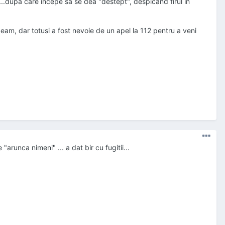
....dupa care incepe sa se dea "destept", despicand firul in
 geam, dar totusi a fost nevoie de un apel la 112 pentru a veni
arunca nimeni" ... a dat bir cu fugitii...