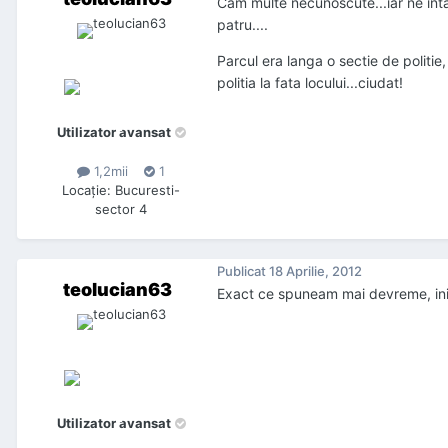
Cam multe necunoscute...iar ne intal
patru....
Parcul era langa o sectie de politie
politia la fata locului...ciudat!
Utilizator avansat
1,2mii
1
Locaţie
:
Bucuresti-
sector 4
Publicat
18 Aprilie, 2012
teolucian63
Exact ce spuneam mai devreme, initia
Utilizator avansat