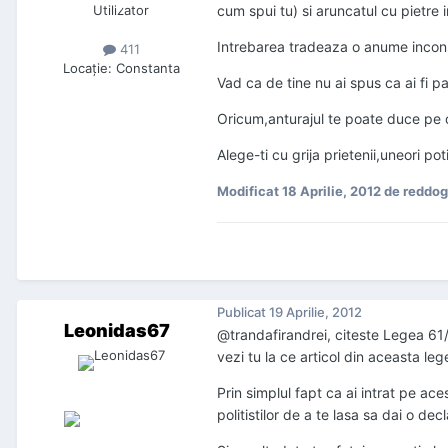
Utilizator
cum spui tu) si aruncatul cu pietre 
Intrebarea tradeaza o anume incons
411
Locaţie
:
Constanta
Vad ca de tine nu ai spus ca ai fi par
Oricum,anturajul te poate duce pe o
Alege-ti cu grija prietenii,uneori pot
Modificat
18 Aprilie, 2012
de reddog
Publicat
19 Aprilie, 2012
Leonidas67
@trandafirandrei, citeste Legea 61/
vezi tu la ce articol din aceasta leg
Prin simplul fapt ca ai intrat pe ace
politistilor de a te lasa sa dai o de