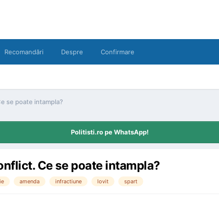
Recomandări
Despre
Confirmare
Ce se poate intampla?
Politisti.ro pe WhatsApp!
nflict. Ce se poate intampla?
ie
amenda
infractiune
lovit
spart