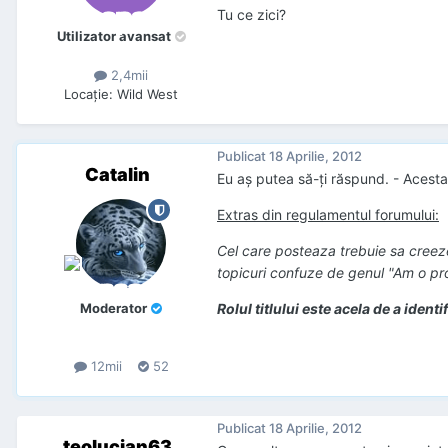
Tu ce zici?
Utilizator avansat
2,4mii
Locaţie
:
Wild West
Publicat
18 Aprilie, 2012
Catalin
Eu aș putea să-ți răspund. - Acesta 
Extras din regulamentul forumului:
Cel care posteaza trebuie sa creeze 
topicuri confuze de genul "Am o pr
Moderator
Rolul titlului este acela de a iden
12mii
52
Publicat
18 Aprilie, 2012
teolucian63