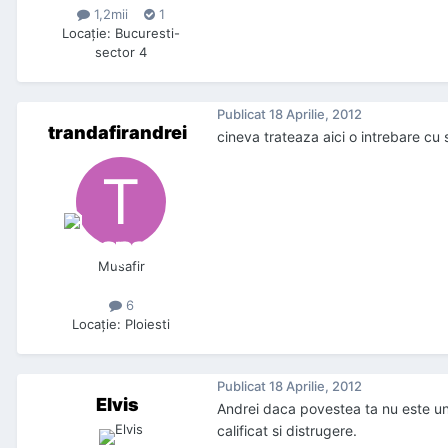
1,2mii
1
Locaţie
:
Bucuresti-
sector 4
Publicat
18 Aprilie, 2012
trandafirandrei
cineva trateaza aici o intrebare cu 
Musafir
6
Locaţie
:
Ploiesti
Publicat
18 Aprilie, 2012
Elvis
Andrei daca povestea ta nu este una,
calificat si distrugere.