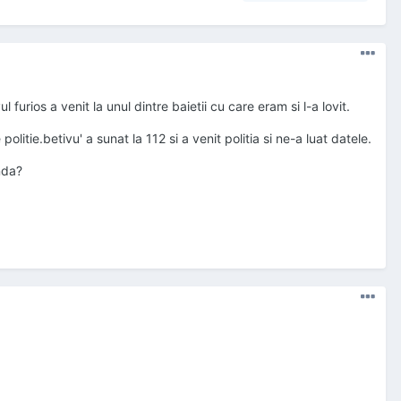
l furios a venit la unul dintre baietii cu care eram si l-a lovit.
tie.betivu' a sunat la 112 si a venit politia si ne-a luat datele.
nda?