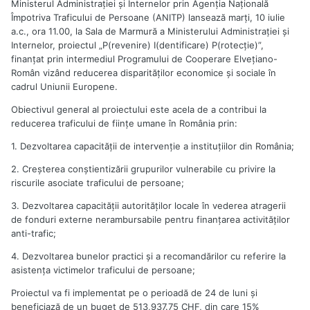
Ministerul Administraţiei şi Internelor prin Agenţia Naţională
Împotriva Traficului de Persoane (ANITP) lansează marţi, 10 iulie
a.c., ora 11.00, la Sala de Marmură a Ministerului Administraţiei şi
Internelor, proiectul „P(revenire) I(dentificare) P(rotecţie)”,
finanţat prin intermediul Programului de Cooperare Elveţiano-
Român vizând reducerea disparităţilor economice şi sociale în
cadrul Uniunii Europene.
Obiectivul general al proiectului este acela de a contribui la
reducerea traficului de fiinţe umane în România prin:
1. Dezvoltarea capacităţii de intervenţie a instituţiilor din România;
2. Creşterea conştientizării grupurilor vulnerabile cu privire la
riscurile asociate traficului de persoane;
3. Dezvoltarea capacităţii autorităţilor locale în vederea atragerii
de fonduri externe nerambursabile pentru finanţarea activităţilor
anti-trafic;
4. Dezvoltarea bunelor practici şi a recomandărilor cu referire la
asistenţa victimelor traficului de persoane;
Proiectul va fi implementat pe o perioadă de 24 de luni şi
beneficiază de un buget de 513,937.75 CHF, din care 15%