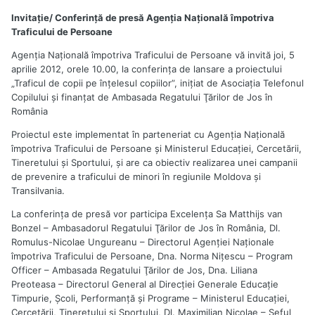
Invitație/ Conferință de presă Agenţia Naţională împotriva
Traficului de Persoane
Agenţia Naţională împotriva Traficului de Persoane vă invită joi, 5
aprilie 2012, orele 10.00, la conferinţa de lansare a proiectului
„Traficul de copii pe înţelesul copiilor”, iniţiat de Asociaţia Telefonul
Copilului şi finanţat de Ambasada Regatului Ţărilor de Jos în
România
Proiectul este implementat în parteneriat cu Agenţia Naţională
împotriva Traficului de Persoane şi Ministerul Educaţiei, Cercetării,
Tineretului şi Sportului, şi are ca obiectiv realizarea unei campanii
de prevenire a traficului de minori în regiunile Moldova şi
Transilvania.
La conferinţa de presă vor participa Excelenţa Sa Matthijs van
Bonzel – Ambasadorul Regatului Ţărilor de Jos în România, Dl.
Romulus-Nicolae Ungureanu – Directorul Agenţiei Naţionale
împotriva Traficului de Persoane, Dna. Norma Niţescu – Program
Officer – Ambasada Regatului Ţărilor de Jos, Dna. Liliana
Preoteasa – Directorul General al Direcţiei Generale Educaţie
Timpurie, Şcoli, Performanţă şi Programe – Ministerul Educaţiei,
Cercetării, Tineretului şi Sportului, Dl. Maximilian Nicolae – Şeful