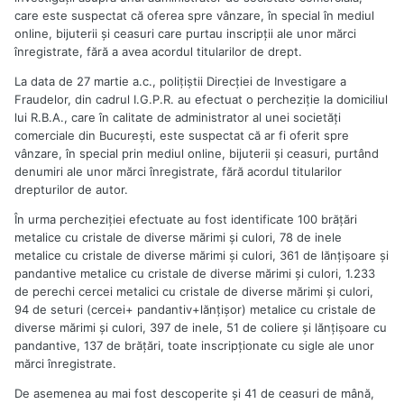
care este suspectat că oferea spre vânzare, în special în mediul
online, bijuterii şi ceasuri care purtau inscripţii ale unor mărci
înregistrate, fără a avea acordul titularilor de drept.
La data de 27 martie a.c., poliţiştii Direcţiei de Investigare a
Fraudelor, din cadrul I.G.P.R. au efectuat o percheziţie la domiciliul
lui R.B.A., care în calitate de administrator al unei societăţi
comerciale din Bucureşti, este suspectat că ar fi oferit spre
vânzare, în special prin mediul online, bijuterii şi ceasuri, purtând
denumiri ale unor mărci înregistrate, fără acordul titularilor
drepturilor de autor.
În urma percheziţiei efectuate au fost identificate 100 brăţări
metalice cu cristale de diverse mărimi şi culori, 78 de inele
metalice cu cristale de diverse mărimi şi culori, 361 de lănţişoare şi
pandantive metalice cu cristale de diverse mărimi şi culori, 1.233
de perechi cercei metalici cu cristale de diverse mărimi şi culori,
94 de seturi (cercei+ pandantiv+lănţişor) metalice cu cristale de
diverse mărimi şi culori, 397 de inele, 51 de coliere şi lănţişoare cu
pandantive, 137 de brăţări, toate inscripţionate cu sigle ale unor
mărci înregistrate.
De asemenea au mai fost descoperite şi 41 de ceasuri de mână,