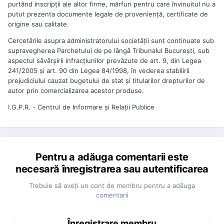
purtând inscripţii ale altor firme, mărfuri pentru care învinuitul nu a
putut prezenta documente legale de provenienţă, certificate de
origine sau calitate.
Cercetările asupra administratorului societăţii sunt continuate sub
supravegherea Parchetului de pe lângă Tribunalul Bucureşti, sub
aspectul săvârşirii infracţiunilor prevăzute de art. 9, din Legea
241/2005 şi art. 90 din Legea 84/1998, în vederea stabilirii
prejudiciului cauzat bugetului de stat şi titularilor drepturilor de
autor prin comercializarea acestor produse.
I.G.P.R. - Centrul de Informare și Relații Publice
Pentru a adăuga comentarii este
necesară înregistrarea sau autentificarea
Trebuie să aveţi un cont de membru pentru a adăuga
comentarii
Înregistrare membru