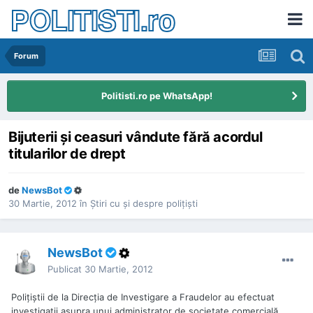
POLITISTI.ro
Forum
Politisti.ro pe WhatsApp!
Bijuterii și ceasuri vândute fără acordul
titularilor de drept
de
NewsBot
30 Martie, 2012
în
Ştiri cu şi despre poliţişti
NewsBot
Publicat
30 Martie, 2012
Poliţiştii de la Direcţia de Investigare a Fraudelor au efectuat
investigaţii asupra unui administrator de societate comercială,