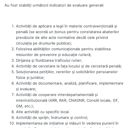
Au fost stabiliţi următorii indicatori de evaluare generali:
Activităţi de aplicare a legii în materie contravenţională şi
penală (se acordă un bonus pentru constatarea abaterilor
prevăzute de alte acte normative decât cele privind
circulaţia pe drumurile publice);
Folosirea abilităţilor comunicaţionale pentru stabilirea
misiunilor de prevenire şi educaţie rutieră;
Dirijarea şi fluidizarea traficului rutier;
Activităţi de cercetare la faţa locului şi de cercetară penală;
Soluţionarea petiţiilor, cererilor şi solicitărilor persoanelor
fizice şi juridice;
Activităţi de documentare, analiză, planificare, implementare
şi evaluare;
Activităţi de cooperare interdepartamentală şi
interinstituţională (ARR, RAR, CNADNR, Consilii locale, GF,
GM, etc.);
Alte activităţi cu specific local.
Activităţi de sprijin, îndrumare şi control;
Implementarea de iniţiative şi măsuri în vederea punerii în