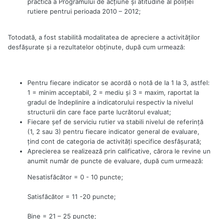
practică a Programului de acţiune şi atitudine al poliţiei
rutiere pentrui perioada 2010 – 2012;
Totodată, a fost stabilită modalitatea de apreciere a activităţilor
desfăşurate şi a rezultatelor obţinute, după cum urmează:
Pentru fiecare indicator se acordă o notă de la 1 la 3, astfel:
1 = minim acceptabil, 2 = mediu şi 3 = maxim, raportat la
gradul de îndeplinire a indicatorului respectiv la nivelul
structurii din care face parte lucrătorul evaluat;
Fiecare şef de serviciu rutier va stabili nivelul de referinţă
(1, 2 sau 3) pentru fiecare indicator general de evaluare,
ţind cont de categoria de activităţi specifice desfăşurată;
Aprecierea se realizează prin calificative, cărora le revine un
anumit număr de puncte de evaluare, după cum urmează:
Nesatisfăcător = 0 - 10 puncte;
Satisfăcător = 11 -20 puncte;
Bine = 21 – 25 puncte;