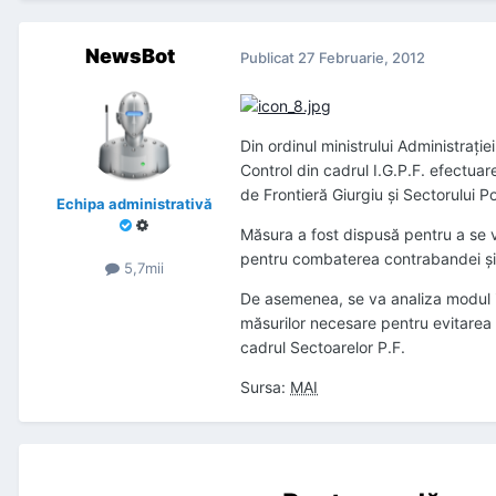
NewsBot
Publicat
27 Februarie, 2012
Din ordinul ministrului Administraţie
Control din cadrul I.G.P.F. efectuare
de Frontieră Giurgiu şi Sectorului Po
Echipa administrativă
Măsura a fost dispusă pentru a se ve
pentru combaterea contrabandei şi a
5,7mii
De asemenea, se va analiza modul in
măsurilor necesare pentru evitarea ag
cadrul Sectoarelor P.F.
Sursa:
MAI