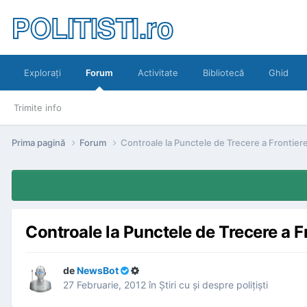
POLITISTI.ro
Exploraţi
Forum
Activitate
Bibliotecă
Ghid
Trimite info
Prima pagină
Forum
Controale la Punctele de Trecere a Frontiere
Controale la Punctele de Trecere a Fr
de
NewsBot
27 Februarie, 2012
în
Ştiri cu şi despre poliţişti