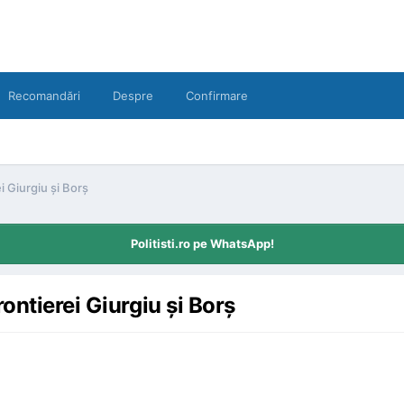
Recomandări
Despre
Confirmare
i Giurgiu şi Borş
Politisti.ro pe WhatsApp!
ontierei Giurgiu şi Borş