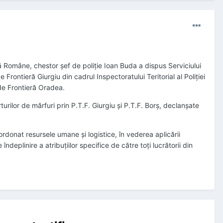
ieră Române, chestor şef de poliţie Ioan Buda a dispus Serviciului
 Frontieră Giurgiu din cadrul Inspectoratului Teritorial al Poliţiei
i de Frontieră Oradea.
urilor de mărfuri prin P.T.F. Giurgiu şi P.T.F. Borş, declanşate
donat resursele umane şi logistice, în vederea aplicării
deplinire a atribuţiilor specifice de către toţi lucrătorii din