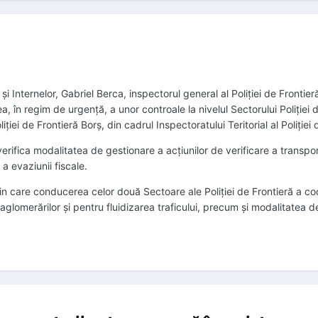
i şi Internelor, Gabriel Berca, inspectorul general al Poliţiei de Front
a, în regim de urgenţă, a unor controale la nivelul Sectorului Poliţiei de
liţiei de Frontieră Borş, din cadrul Inspectoratului Teritorial al Poliţie
rifica modalitatea de gestionare a acţiunilor de verificare a transport
 evaziunii fiscale.
 care conducerea celor două Sectoare ale Poliţiei de Frontieră a coor
lomerărilor şi pentru fluidizarea traficului, precum şi modalitatea de în