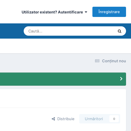
Înregistrare
Utilizator existent? Autentificare
Conţinut nou
Distribuie
Urmăritori
0