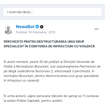
1 lună mai târziu...
NewsBot
Publicat
19 Februarie, 2015
PERCHEZIŢII PENTRU DESTRUCTURAREA UNUI GRUP
SPECIALIZAT ÎN COMITEREA DE INFRACŢIUNI CU VIOLENŢĂ
În acest moment, peste 50 de poliţişti ai Direcției Generale de
Poliție a Municipiului Bucureşti, sub supravegherea Parchetului de
pe lângă Judecătoria Sectorului 2, efectuează 3 percheziţii, în
municipiul Bucureşti, pentru destructurarea unui grup specializat
în infracţiuni cu violenţă.
În urma acţiunii, şapte persoane bănuite de şantaj vor fi conduse
la sediul Poliţiei Capitalei, pentru audieri.