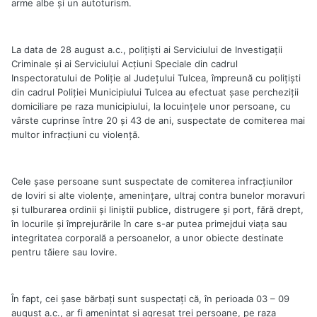
arme albe şi un autoturism.
La data de 28 august a.c., poliţişti ai Serviciului de Investigaţii
Criminale şi ai Serviciului Acţiuni Speciale din cadrul
Inspectoratului de Poliţie al Judeţului Tulcea, împreună cu poliţişti
din cadrul Poliţiei Municipiului Tulcea au efectuat şase percheziţii
domiciliare pe raza municipiului, la locuinţele unor persoane, cu
vârste cuprinse între 20 şi 43 de ani, suspectate de comiterea mai
multor infracţiuni cu violenţă.
Cele şase persoane sunt suspectate de comiterea infracţiunilor
de loviri si alte violenţe, ameninţare, ultraj contra bunelor moravuri
şi tulburarea ordinii şi liniştii publice, distrugere şi port, fără drept,
în locurile şi împrejurările în care s-ar putea primejdui viaţa sau
integritatea corporală a persoanelor, a unor obiecte destinate
pentru tăiere sau lovire.
În fapt, cei şase bărbaţi sunt suspectaţi că, în perioada 03 – 09
august a.c., ar fi ameninţat şi agresat trei persoane, pe raza