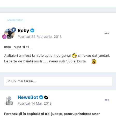
Moderator
Roby
Publicat
22 Februarie, 2013
mda...sunt si ei....
Alaltaieri am fost la niste actiuni de genul
si ne-au dat jandari.
Departe de baietii nostri.... aveau sub 1,80 si burta
2 luni mai târziu...
NewsBot
Publicat
14 Mai, 2013
Percheziții în capitală și trei județe, pentru prinderea unor