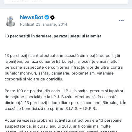
NewsBot
Publicat
23 Ianuarie, 2014
13 percheziţii în derulare, pe raza judeţului Ialomiţa
13 percheziţii sunt efectuate, în această dimineaţă, de poliţiştii
ialomițeni, pe raza comunei Bărbuleşti, la locuinţele mai multor
persoane suspectate de comiterea infracţiunilor de ultraj contra
bunelor moravuri, şantaj, cămătărie, proxenetism, vătămare
corporală şi violare de domiciliu.
Peste 100 de poliţişti din cadrul I.P.J. Ialomiţa, precum şi luptători
de acţiune specială de la I.P.J. Buzău, efectuează, în această
dimineaţă, 13 percheziţii domiciliare pe raza comunei Bărbuleşti. În
cauză se beneficiază de sprijinul S.I.A.S. – I.G.P.R..
Acţiunea vizează probarea activităţii infracţionale a 13 persoane
suspectate că, în cursul anului 2013, ar fi comis mai multe
infracţiuni de ultraj contra bunelor moravuri, şantaj, cămătărie,