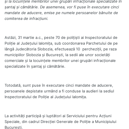
şi la locuinţele membrilor unei grupări infracţionale specializate în
şantaj şi cămătărie. De asemenea, vor fi puse în executare cinci
mandate de aducere, emise pe numele persoanelor bănuite de
comiterea de infracțiuni.
Astăzi, 31 martie a.c., peste 70 de poliţişti ai Inspectoratului de
Poliţie al Judeţului Ialomiţa, sub coordonarea Parchetului de pe
lângă Judecătoria Slobozia, efectuează 10 percheziţii, pe raza
municipiilor Slobozia şi Bucureşti, la sedii ale unor societăţi
comerciale şi la locuinţele membrilor unei grupări infracţionale
specializate în şantaj şi cămătărie.
Totodată, sunt puse în executare cinci mandate de aducere,
persoanele depistate urmând a fi conduse la audieri la sediul
Inspectoratului de Poliţie al Judeţului Ialomiţa.
La activităţi participă şi luptători ai Serviciului pentru Acţiuni
Speciale, din cadrul Direcției Generale de Poliție a Municipiului
București.