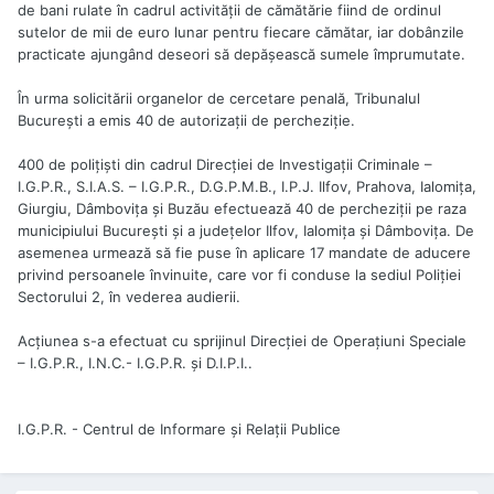
de bani rulate în cadrul activității de cămătărie fiind de ordinul
sutelor de mii de euro lunar pentru fiecare cămătar, iar dobânzile
practicate ajungând deseori să depășească sumele împrumutate.
În urma solicitării organelor de cercetare penală, Tribunalul
București a emis 40 de autorizații de percheziție.
400 de polițiști din cadrul Direcției de Investigații Criminale –
I.G.P.R., S.I.A.S. – I.G.P.R., D.G.P.M.B., I.P.J. Ilfov, Prahova, Ialomița,
Giurgiu, Dâmbovița și Buzău efectuează 40 de percheziții pe raza
municipiului București și a județelor Ilfov, Ialomița și Dâmbovița. De
asemenea urmează să fie puse în aplicare 17 mandate de aducere
privind persoanele învinuite, care vor fi conduse la sediul Poliției
Sectorului 2, în vederea audierii.
Acțiunea s-a efectuat cu sprijinul Direcției de Operațiuni Speciale
– I.G.P.R., I.N.C.- I.G.P.R. și D.I.P.I..
I.G.P.R. - Centrul de Informare și Relaţii Publice