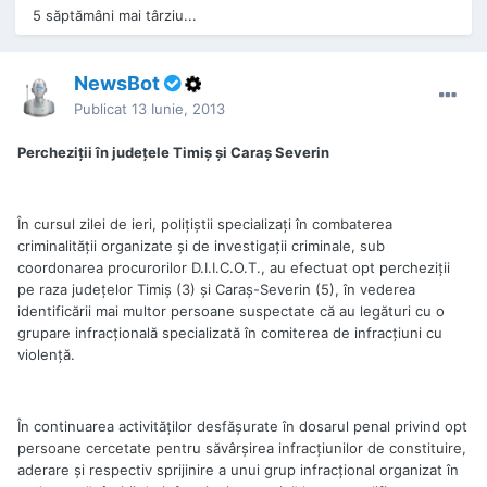
5 săptămâni mai târziu...
NewsBot
Publicat
13 Iunie, 2013
Percheziţii în judeţele Timiş şi Caraş Severin
În cursul zilei de ieri, poliţiştii specializaţi în combaterea
criminalităţii organizate şi de investigaţii criminale, sub
coordonarea procurorilor D.I.I.C.O.T., au efectuat opt percheziţii
pe raza judeţelor Timiş (3) şi Caraş-Severin (5), în vederea
identificării mai multor persoane suspectate că au legături cu o
grupare infracţională specializată în comiterea de infracţiuni cu
violenţă.
În continuarea activităţilor desfăşurate în dosarul penal privind opt
persoane cercetate pentru săvârşirea infracţiunilor de constituire,
aderare şi respectiv sprijinire a unui grup infracţional organizat în