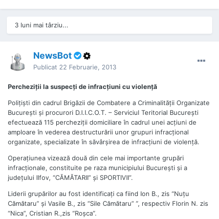
3 luni mai târziu...
NewsBot
Publicat
22 Februarie, 2013
Percheziţii la suspecţi de infracţiuni cu violenţă
Poliţişti din cadrul Brigăzii de Combatere a Criminalităţii Organizate
Bucureşti şi procurori D.I.I.C.O.T. – Serviciul Teritorial Bucureşti
efectuează 115 percheziţii domiciliare în cadrul unei acţiuni de
amploare în vederea destructurării unor grupuri infracţional
organizate, specializate în săvârşirea de infracţiuni de violenţă.
Operaţiunea vizează două din cele mai importante grupări
infracţionale, constituite pe raza municipiului Bucureşti şi a
judeţului Ilfov, “CĂMĂTARII” şi SPORTIVII”.
Liderii grupărilor au fost identificaţi ca fiind Ion B., zis “Nuţu
Cămătaru” şi Vasile B., zis “Sile Cămătaru” ”, respectiv Florin N. zis
“Nica”, Cristian R.,zis “Roşca”.