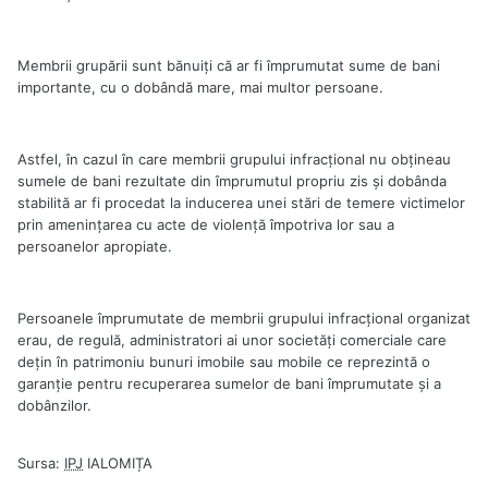
Membrii grupării sunt bănuiţi că ar fi împrumutat sume de bani
importante, cu o dobândă mare, mai multor persoane.
Astfel, în cazul în care membrii grupului infracţional nu obţineau
sumele de bani rezultate din împrumutul propriu zis şi dobânda
stabilită ar fi procedat la inducerea unei stări de temere victimelor
prin ameninţarea cu acte de violenţă împotriva lor sau a
persoanelor apropiate.
Persoanele împrumutate de membrii grupului infracţional organizat
erau, de regulă, administratori ai unor societăţi comerciale care
deţin în patrimoniu bunuri imobile sau mobile ce reprezintă o
garanţie pentru recuperarea sumelor de bani împrumutate şi a
dobânzilor.
Sursa:
IPJ
IALOMIȚA