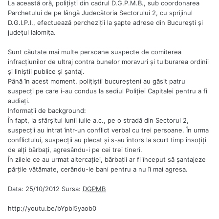
La această oră, poliţişti din cadrul D.G.P.M.B., sub coordonarea
Parchetului de pe lângă Judecătoria Sectorului 2, cu sprijinul
D.G.I.P.I., efectuează percheziţii la şapte adrese din Bucureşti şi
judeţul Ialomiţa.
Sunt căutate mai multe persoane suspecte de comiterea
infracţiunilor de ultraj contra bunelor moravuri şi tulburarea ordinii
şi liniştii publice şi şantaj.
Până în acest moment, poliţiştii bucureşteni au găsit patru
suspecţi pe care i-au condus la sediul Poliţiei Capitalei pentru a fi
audiaţi.
Informaţii de background:
În fapt, la sfârşitul lunii iulie a.c., pe o stradă din Sectorul 2,
suspecţii au intrat într-un conflict verbal cu trei persoane. În urma
conflictului, suspecţii au plecat şi s-au întors la scurt timp însoţiţi
de alţi bărbaţi, agresându-i pe cei trei tineri.
În zilele ce au urmat altercaţiei, bărbaţii ar fi început să şantajeze
părţile vătămate, cerându-le bani pentru a nu îi mai agresa.
Data: 25/10/2012 Sursa:
DGPMB
http://youtu.be/bYpbl5yaob0