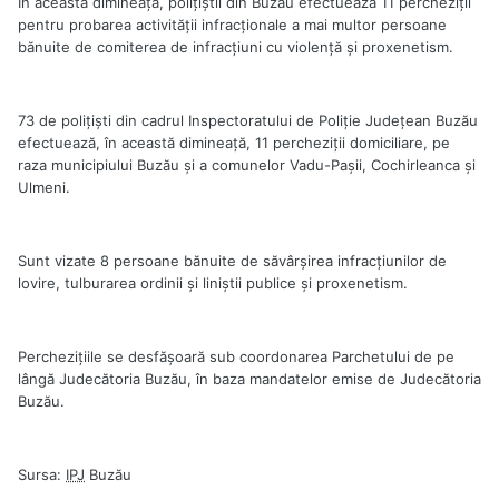
În această dimineaţă, poliţiştii din Buzău efectuează 11 percheziţii
pentru probarea activităţii infracţionale a mai multor persoane
bănuite de comiterea de infracţiuni cu violenţă şi proxenetism.
73 de poliţişti din cadrul Inspectoratului de Poliţie Judeţean Buzău
efectuează, în această dimineaţă, 11 percheziţii domiciliare, pe
raza municipiului Buzău şi a comunelor Vadu-Paşii, Cochirleanca şi
Ulmeni.
Sunt vizate 8 persoane bănuite de săvârşirea infracţiunilor de
lovire, tulburarea ordinii şi liniştii publice şi proxenetism.
Percheziţiile se desfăşoară sub coordonarea Parchetului de pe
lângă Judecătoria Buzău, în baza mandatelor emise de Judecătoria
Buzău.
Sursa:
IPJ
Buzău