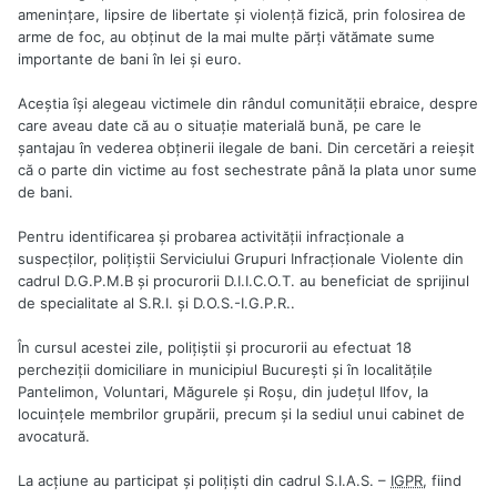
amenințare, lipsire de libertate și violență fizică, prin folosirea de
arme de foc, au obținut de la mai multe părți vătămate sume
importante de bani în lei și euro.
Aceștia își alegeau victimele din rândul comunității ebraice, despre
care aveau date că au o situație materială bună, pe care le
șantajau în vederea obținerii ilegale de bani. Din cercetări a reieșit
că o parte din victime au fost sechestrate până la plata unor sume
de bani.
Pentru identificarea și probarea activității infracționale a
suspecților, polițiștii Serviciului Grupuri Infracționale Violente din
cadrul D.G.P.M.B și procurorii D.I.I.C.O.T. au beneficiat de sprijinul
de specialitate al S.R.I. și D.O.S.-I.G.P.R..
În cursul acestei zile, polițiștii și procurorii au efectuat 18
percheziții domiciliare in municipiul Bucureşti şi în localităţile
Pantelimon, Voluntari, Măgurele şi Roşu, din judeţul Ilfov, la
locuinţele membrilor grupării, precum şi la sediul unui cabinet de
avocatură.
La acțiune au participat și polițiști din cadrul S.I.A.S. –
IGPR
, fiind