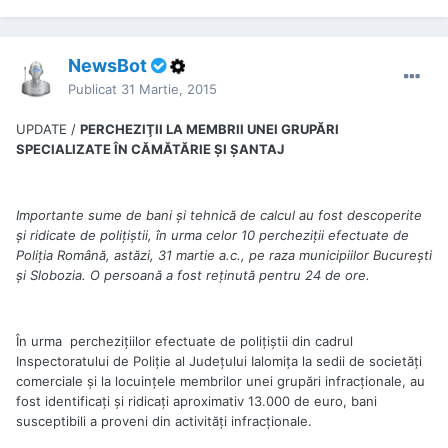
NewsBot
Publicat
31 Martie, 2015
UPDATE /
PERCHEZIŢII LA MEMBRII UNEI GRUPĂRI
SPECIALIZATE ÎN CĂMĂTĂRIE ŞI ŞANTAJ
Importante sume de bani și tehnică de calcul au fost descoperite
și ridicate de polițiștii, în urma celor 10 percheziţii efectuate de
Poliția Română, astăzi, 31 martie a.c., pe raza municipiilor București
și Slobozia. O persoană a fost reținută pentru 24 de ore.
În urma perchezițiilor efectuate de polițiștii din cadrul
Inspectoratului de Poliție al Județului Ialomița la sedii de societăţi
comerciale şi la locuinţele membrilor unei grupări infracţionale, au
fost identificați și ridicați aproximativ 13.000 de euro, bani
susceptibili a proveni din activități infracționale.