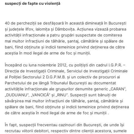
suspecți de fapte cu violență
40 de percheziții se desfășoară în această dimineață în București
și județele Ilfov, Ialomița și Dâmbovița. Acțiunea vizează probarea
activității infracționale a patru grupări suspectate de comiterea
mai multor infracţiuni de tâlhărie, şantaj, cămătărie şi spălare de
bani, fiind obţinute şi indicii temeinice privind deţinerea de către
aceştia în mod ilegal de arme de foc şi muniţii.
Începând cu luna noiembrie 2012, cu poliţişti din cadrul I.G.P.R. –
Direcţia de Investigaţii Criminale, Serviciul de Investigaţii Criminale
al Poliţiei Sectorului 2 D.G.P.M.B. și un colectiv de procurori ai
Parchetului de pe lângă Tribunalul Bucureşti au documentat
activităţile infracţionale ale grupurilor denumite generic „CARAN”,
„DUDUIANU”, „VANCICĂ” şi „RINU”. Suspecții sunt bănuiți de
săvârşirea mai multor infracţiuni de tâlhărie, şantaj, cămătărie şi
spălare de bani, fiind obţinute şi indicii temeinice privind deţinerea
de către aceştia în mod ilegal de arme de foc şi muniţii .
În fapt, suspecții frecventau cazinouri din București, de unde își
recrutau viitorii debitori, respectiv dintre clienții acestora, sumele