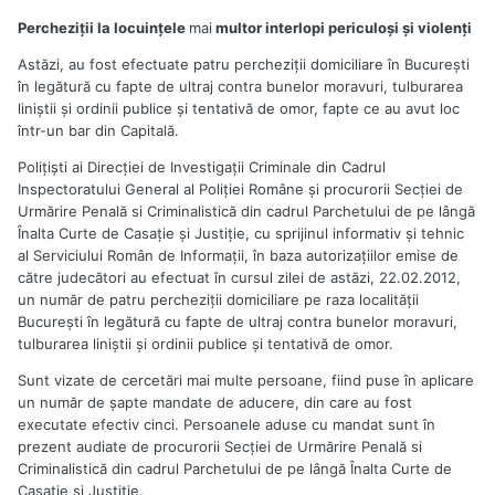
Percheziţii la locuinţele
mai
multor interlopi periculoşi şi violenţi
Astăzi, au fost efectuate patru percheziţii domiciliare în Bucureşti
în legătură cu fapte de ultraj contra bunelor moravuri, tulburarea
liniştii şi ordinii publice şi tentativă de omor, fapte ce au avut loc
într-un bar din Capitală.
Polițiști ai Direcţiei de Investigaţii Criminale din Cadrul
Inspectoratului General al Poliţiei Române şi procurorii Secţiei de
Urmărire Penală si Criminalistică din cadrul Parchetului de pe lângă
Înalta Curte de Casaţie şi Justiţie, cu sprijinul informativ şi tehnic
al Serviciului Român de Informaţii, în baza autorizaţiilor emise de
către judecători au efectuat în cursul zilei de astăzi, 22.02.2012,
un număr de patru percheziţii domiciliare pe raza localităţii
Bucureşti în legătură cu fapte de ultraj contra bunelor moravuri,
tulburarea liniştii şi ordinii publice şi tentativă de omor.
Sunt vizate de cercetări mai multe persoane, fiind puse în aplicare
un număr de şapte mandate de aducere, din care au fost
executate efectiv cinci. Persoanele aduse cu mandat sunt în
prezent audiate de procurorii Secţiei de Urmărire Penală si
Criminalistică din cadrul Parchetului de pe lângă Înalta Curte de
Casaţie şi Justiţie.