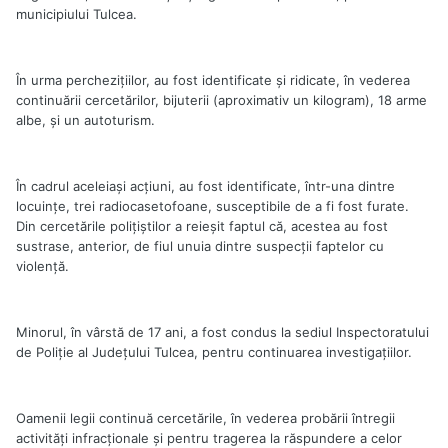
municipiului Tulcea.
În urma percheziţiilor, au fost identificate şi ridicate, în vederea
continuării cercetărilor, bijuterii (aproximativ un kilogram), 18 arme
albe, şi un autoturism.
În cadrul aceleiaşi acţiuni, au fost identificate, într-una dintre
locuinţe, trei radiocasetofoane, susceptibile de a fi fost furate.
Din cercetările poliţiştilor a reieşit faptul că, acestea au fost
sustrase, anterior, de fiul unuia dintre suspecţii faptelor cu
violenţă.
Minorul, în vârstă de 17 ani, a fost condus la sediul Inspectoratului
de Poliţie al Judeţului Tulcea, pentru continuarea investigaţiilor.
Oamenii legii continuă cercetările, în vederea probării întregii
activităţi infracţionale şi pentru tragerea la răspundere a celor