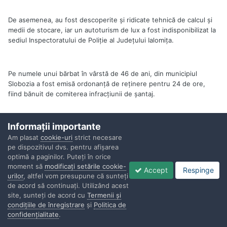
De asemenea, au fost descoperite și ridicate tehnică de calcul și
medii de stocare, iar un autoturism de lux a fost indisponibilizat la
sediul Inspectoratului de Poliție al Județului Ialomița.
Pe numele unui bărbat în vârstă de 46 de ani, din municipiul
Slobozia a fost emisă ordonanță de reținere pentru 24 de ore,
fiind bănuit de comiterea infracțiunii de șantaj.
Informaţii importante
Bărbatul a fost încarcerat în Centrul de Reținere și Arestare
Preventivă al inspectoratului, urmând ca mâine, 01 aprilie a.c., să
Am plasat
cookie-uri
strict necesare
pe dispozitivul dvs. pentru afişarea
fie prezentat instanței cu propunerea de arestare preventivă.
optimă a paginilor. Puteţi în orice
moment să
modificaţi setările cookie-
Accept
Respinge
urilor
, altfel vom presupune că sunteţi
Reamintim că astăzi, 31 martie a.c., peste 70 de poliţişti ai
de acord să continuaţi. Utilizând acest
Inspectoratului de Poliţie al Judeţului Ialomiţa, sub coordonarea
site, sunteţi de acord cu
Termenii şi
Parchetului de pe lângă Judecătoria Slobozia, au efectuat 10
condiţiile de înregistrare
şi
Politica de
percheziţii la sedii ale unor societăţi comerciale şi la locuinţele
confidenţialitate
.
membrilor unei grupări infracţionale specializate în şantaj și