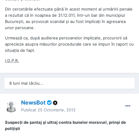
Din cercetările efectuate până în acest moment al urmăririi penale
a rezultat că în noaptea de 31.12.011, într-un bar din municipiul
Bucureşti, au provocat scandal şi au fost implicaţi în agresarea
unor persoane.
Urmează ca, după audierea persoanelor implicate, procurorii să
aprecieze asupra măsurilor procedurale care se impun în raport cu
situaţia de fapt.
I.G.P.R.
8 luni mai târziu...
NewsBot
Publicat
25 Octombrie, 2012
Suspecţi de şantaj şi ultraj contra bunelor moravuri, prinşi de
poliţişti