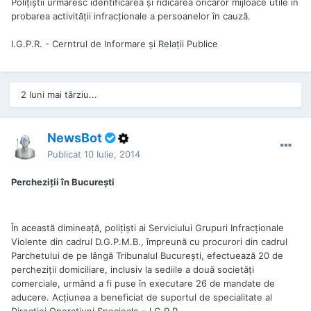
Poliţiştii urmăresc identificarea şi ridicarea oricăror mijloace utile în
probarea activităţii infracţionale a persoanelor în cauză.
I.G.P.R. - Cerntrul de Informare și Relații Publice
2 luni mai târziu...
NewsBot
Publicat
10 Iulie, 2014
Percheziţii în Bucureşti
În această dimineaţă, poliţişti ai Serviciului Grupuri Infracţionale
Violente din cadrul D.G.P.M.B., împreună cu procurori din cadrul
Parchetului de pe lângă Tribunalul Bucureşti, efectuează 20 de
percheziţii domiciliare, inclusiv la sediile a două societăţi
comerciale, urmând a fi puse în executare 26 de mandate de
aducere. Acțiunea a beneficiat de suportul de specialitate al
Direcției Operațiuni Specioale – I.G.P.R..