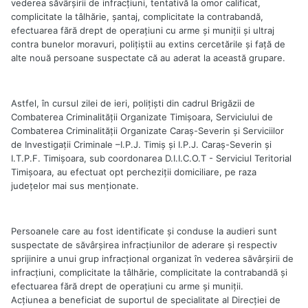
vederea săvârşirii de infracţiuni, tentativă la omor calificat,
complicitate la tâlhărie, şantaj, complicitate la contrabandă,
efectuarea fără drept de operaţiuni cu arme şi muniţii şi ultraj
contra bunelor moravuri, poliţiştii au extins cercetările şi faţă de
alte nouă persoane suspectate că au aderat la această grupare.
Astfel, în cursul zilei de ieri, poliţişti din cadrul Brigăzii de
Combaterea Criminalităţii Organizate Timişoara, Serviciului de
Combaterea Criminalităţii Organizate Caraş-Severin şi Serviciilor
de Investigaţii Criminale –I.P.J. Timiş şi I.P.J. Caraş-Severin și
I.T.P.F. Timișoara, sub coordonarea D.I.I.C.O.T - Serviciul Teritorial
Timişoara, au efectuat opt percheziţii domiciliare, pe raza
judeţelor mai sus menţionate.
Persoanele care au fost identificate şi conduse la audieri sunt
suspectate de săvârşirea infracţiunilor de aderare şi respectiv
sprijinire a unui grup infracţional organizat în vederea săvârşirii de
infracţiuni, complicitate la tâlhărie, complicitate la contrabandă şi
efectuarea fără drept de operaţiuni cu arme şi muniţii.
Acţiunea a beneficiat de suportul de specialitate al Direcției de