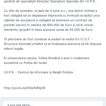
sprijiniți de specialiștii Direcției Operațiuni Speciale din I.G.P.R..
Cu titlu de exemplu, la data de 4 iunie a.c., una dintre victime a
fost obligată să se deplaseze împreună cu învinuiţii la sediul unui
cabinet de avocatură şi obligată să semneze un contract de
prestări servicii în valoare de 900.000 de Euro şi să le vireze
membrilor grupării în baza acestuia suma de 93.000 de Euro.
15 persoane au fost conduse la audieri la sediul D.I.I.C.O.T. -
Structura Centrală urmând ca la finalizarea acestora să fie dispuse
măsuri legale.
În soluționarea cazului, Poliția Română a avut o colaborare
excelentă cu Poliția din Israel.
I.G.P.R. - Centrul de Informare și Relații Publice
http://youtu.be/63a7e6bjc6I
3 luni mai târziu...