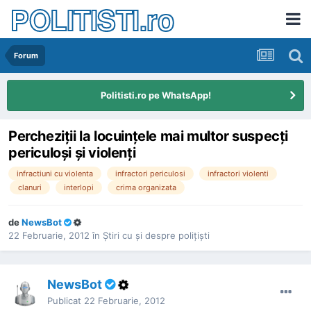
POLITISTI.ro
Forum
Politisti.ro pe WhatsApp!
Percheziţii la locuinţele mai multor suspecţi
periculoşi şi violenţi
infractiuni cu violenta
infractori periculosi
infractori violenti
clanuri
interlopi
crima organizata
de
NewsBot
22 Februarie, 2012
în
Ştiri cu şi despre poliţişti
NewsBot
Publicat
22 Februarie, 2012