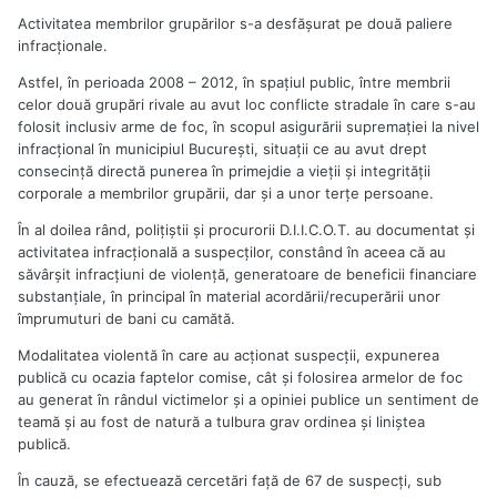
Activitatea membrilor grupărilor s-a desfăşurat pe două paliere
infracţionale.
Astfel, în perioada 2008 – 2012, în spaţiul public, între membrii
celor două grupări rivale au avut loc conflicte stradale în care s-au
folosit inclusiv arme de foc, în scopul asigurării supremaţiei la nivel
infracţional în municipiul Bucureşti, situaţii ce au avut drept
consecinţă directă punerea în primejdie a vieţii şi integrităţii
corporale a membrilor grupării, dar şi a unor terţe persoane.
În al doilea rând, poliţiştii şi procurorii D.I.I.C.O.T. au documentat şi
activitatea infracţională a suspecţilor, constând în aceea că au
săvârşit infracţiuni de violenţă, generatoare de beneficii financiare
substanţiale, în principal în material acordării/recuperării unor
împrumuturi de bani cu camătă.
Modalitatea violentă în care au acţionat suspecţii, expunerea
publică cu ocazia faptelor comise, cât şi folosirea armelor de foc
au generat în rândul victimelor şi a opiniei publice un sentiment de
teamă şi au fost de natură a tulbura grav ordinea şi liniştea
publică.
În cauză, se efectuează cercetări faţă de 67 de suspecţi, sub