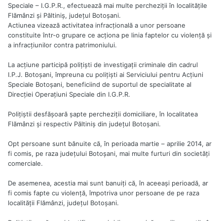
Speciale – I.G.P.R., efectuează mai multe percheziţii în localităţile
Flămânzi şi Păltiniş, judeţul Botoşani.
Actiunea vizează activitatea infracţională a unor persoane
constituite într-o grupare ce acţiona pe linia faptelor cu violenţă şi
a infracţiunilor contra patrimoniului.
La acţiune participă poliţişti de investigaţii criminale din cadrul
I.P.J. Botoşani, împreuna cu poliţişti ai Serviciului pentru Acţiuni
Speciale Botoşani, beneficiind de suportul de specialitate al
Direcţiei Operaţiuni Speciale din I.G.P.R.
Poliţiştii desfăşoară şapte percheziţii domiciliare, în localitatea
Flămânzi şi respectiv Păltiniş din judeţul Botoşani.
Opt persoane sunt bănuite că, în perioada martie – aprilie 2014, ar
fi comis, pe raza judeţului Botoşani, mai multe furturi din societăţi
comerciale.
De asemenea, acestia mai sunt banuiţi că, în aceeaşi perioadă, ar
fi comis fapte cu violenţă, împotriva unor persoane de pe raza
localităţii Flămânzi, judeţul Botoşani.