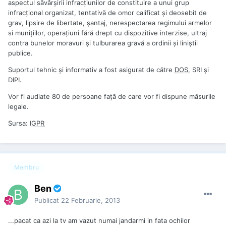
aspectul săvârşirii infracţiunilor de constituire a unui grup
infracţional organizat, tentativă de omor calificat şi deosebit de
grav, lipsire de libertate, şantaj, nerespectarea regimului armelor
si muniţiilor, operaţiuni fără drept cu dispozitive interzise, ultraj
contra bunelor moravuri şi tulburarea gravă a ordinii şi liniştii
publice.
Suportul tehnic şi informativ a fost asigurat de către
DOS
, SRI şi
DIPI.
Vor fi audiate 80 de persoane faţă de care vor fi dispune măsurile
legale.
Sursa:
IGPR
Membru
Ben
Publicat
22 Februarie, 2013
...pacat ca azi la tv am vazut numai jandarmi in fata ochilor