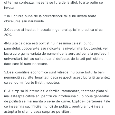
ofiter nu conteaza, meseria se fura de la altul, foarte putin se
invata.
2.Ia lucrurile bune de la precedesorii tai si nu invata toate
obiceiurile sau naravurile .
3.Ceea ce ai invatat in scoala in general aplici in practica circa
20%.
4Nu uita ca daca esti politist,nu inseamna ca esti buricul
pamntului, coboara-te sau ridica-te la nivelul interlocutorului, vei
lucra cu o gama variata de oameni de la aurolaci pana la profesori
universitari, toti au calitati dar si defecte, de la toti poti obtine
date care iti sunt necesare.
5.Desi conditiile economice sunt vitrege, nu pune botul la bani
nemunciti sau alte ilegalitati, daca respecti acest lucru iti garantez
ca vei dormi foarte linistit noaptea.
6. Ai timp sa iti intemeiezi o familie, tatoneaaza, testeaza piata si
mai asteapta cativa ani pentru ca intodeauna cu o noua generatie
de politisti se mai marita o serie de curve. Explica-i partenerei tale
ce inseamna sacrifiiciile muncii de politist, pentru a nu-i insela
asteptarile si a nu avea surprize pe viitor .