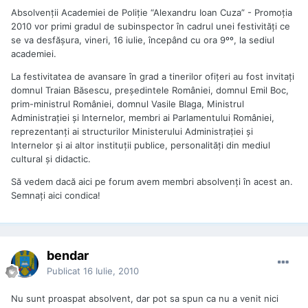
Absolvenţii Academiei de Poliţie “Alexandru Ioan Cuza” - Promoţia
2010 vor primi gradul de subinspector în cadrul unei festivităţi ce
se va desfăşura, vineri, 16 iulie, începând cu ora 9ºº, la sediul
academiei.
La festivitatea de avansare în grad a tinerilor ofiţeri au fost invitaţi
domnul Traian Băsescu, preşedintele României, domnul Emil Boc,
prim-ministrul României, domnul Vasile Blaga, Ministrul
Administraţiei şi Internelor, membri ai Parlamentului României,
reprezentanţi ai structurilor Ministerului Administraţiei şi
Internelor şi ai altor instituţii publice, personalităţi din mediul
cultural şi didactic.
Să vedem dacă aici pe forum avem membri absolvenți în acest an.
Semnați aici condica!
bendar
Publicat
16 Iulie, 2010
Nu sunt proaspat absolvent, dar pot sa spun ca nu a venit nici