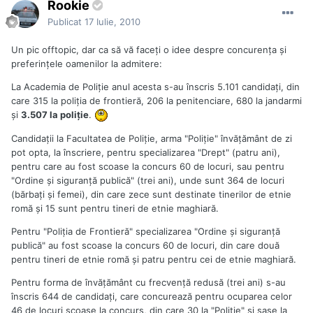
Rookie
Publicat
17 Iulie, 2010
Un pic offtopic, dar ca să vă faceți o idee despre concurența și
preferințele oamenilor la admitere:
La Academia de Poliţie anul acesta s-au înscris 5.101 candidaţi, din
care 315 la poliţia de frontieră, 206 la penitenciare, 680 la jandarmi
şi
3.507 la poliţie
.
Candidaţii la Facultatea de Poliţie, arma "Poliţie" învăţământ de zi
pot opta, la înscriere, pentru specializarea "Drept" (patru ani),
pentru care au fost scoase la concurs 60 de locuri, sau pentru
"Ordine şi siguranţă publică" (trei ani), unde sunt 364 de locuri
(bărbaţi şi femei), din care zece sunt destinate tinerilor de etnie
romă şi 15 sunt pentru tineri de etnie maghiară.
Pentru "Poliţia de Frontieră" specializarea "Ordine şi siguranţă
publică" au fost scoase la concurs 60 de locuri, din care două
pentru tineri de etnie romă şi patru pentru cei de etnie maghiară.
Pentru forma de învăţământ cu frecvenţă redusă (trei ani) s-au
înscris 644 de candidaţi, care concurează pentru ocuparea celor
46 de locuri scoase la concurs, din care 30 la "Poliţie" și şase la