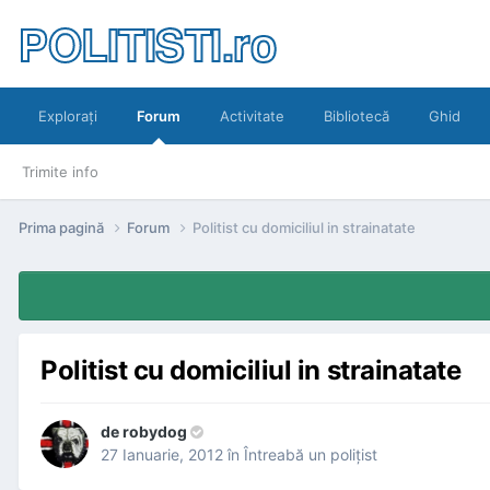
POLITISTI.ro
Exploraţi
Forum
Activitate
Bibliotecă
Ghid
Trimite info
Prima pagină
Forum
Politist cu domiciliul in strainatate
Politist cu domiciliul in strainatate
de
robydog
27 Ianuarie, 2012
în
Întreabă un poliţist