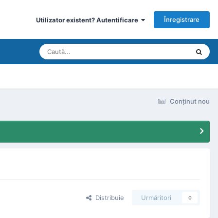
Înregistrare
Utilizator existent? Autentificare
Conţinut nou
Distribuie
Urmăritori
0