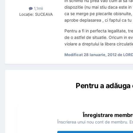
In schimb nu prea vad cum ai sa faci
dispozitie (nu mai stiu daca este i
1,1mii
ca se merge pe plecarile obisnuite, a
Locaţie
:
SUCEAVA
aprobe deplasarea , ci faptul ca tu 
Pentru a fi in perfecta legalitate, 
de o astfel de situatie. Oricum in e
violare a dreptului la libera circulat
Modificat
28 Ianuarie, 2012
de LOR
Pentru a adăuga 
Înregistrare membr
Înscrierea unui nou cont de membru. Es