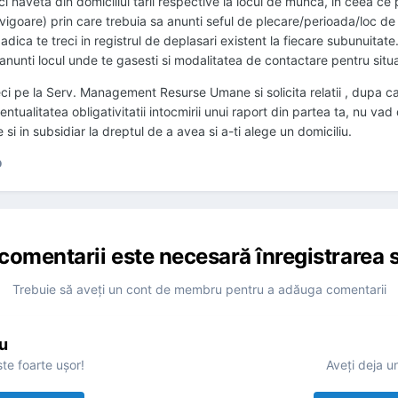
 naveta din domiciliul tarii respective la locul de munca, in ceea ce pr
n vigoare) prin care trebuia sa anunti seful de plecare/perioada/loc 
dica te treci in registrul de deplasari existent la fiecare subunuitate.
anunti locul unde te gasesti si modalitatea de contactare pentru situa
treci pe la Serv. Management Resurse Umane si solicita relatii , dupa 
ventualitatea obligativitatii intocmirii unui raport din partea ta, nu 
ie si in subsidiar la dreptul de a avea si a-ti alege un domiciliu.
D
comentarii este necesară înregistrarea s
Trebuie să aveţi un cont de membru pentru a adăuga comentarii
u
te foarte uşor!
Aveţi deja u