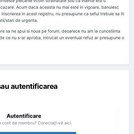
iveste plecarile in/din strainatate stiu ca inainte era o
de cazare. Acum daca aceasta nu mai este in vigoare, banuiesc
 Inscrierea in acest registru, nu presupune ca seful trebuie sa iti
tii/stari de urgenta.
care sa ne spui si noua pe forum, deoarece nu am la cunostiinta
vad de ce nu s-ar aproba, intrucat un eventual refuz ar presupune o
au autentificarea
Autentificare
n cont de membru? Conectaţi-vă aici.