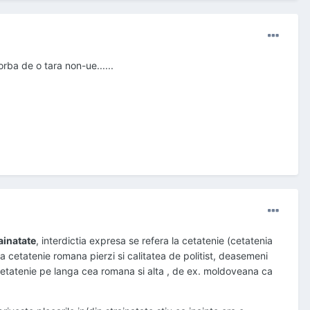
orba de o tara non-ue......
rainatate
, interdictia expresa se refera la cetatenie (cetatenia
la cetatenie romana pierzi si calitatea de politist, deasemeni
cetatenie pe langa cea romana si alta , de ex. moldoveana ca