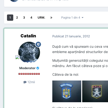
1
2
3
4
URM.
Pagina 1 din 4
Catalin
Publicat
21 Ianuarie, 2012
După cum vă spuneam cu ceva vreme
embleme aparţinând structurilor de 
Mulţumită generozităţii colegului n
mândru. Am făcut câteva poze şi o s
Moderator
Câteva de la noi:
12mii