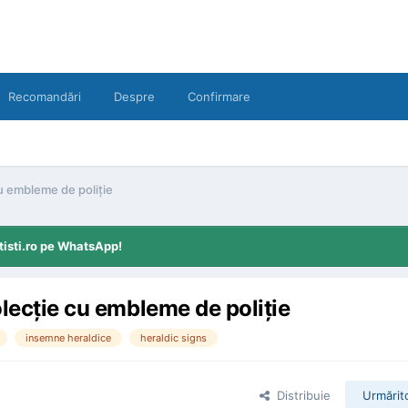
Recomandări
Despre
Confirmare
cu embleme de poliţie
tisti.ro pe WhatsApp!
olecţie cu embleme de poliţie
insemne heraldice
heraldic signs
Distribuie
Urmărito