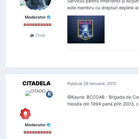
Serviciul pentru Intervenţii şi Acţi
este membru cu drepturi depline al
Moderator
12mii
CITADELA
Publicat
26 Ianuarie, 2012
@Kayne: BCCOAB - Brigada de Combat
folosita din 1994 pana prin 2003, c
Moderator