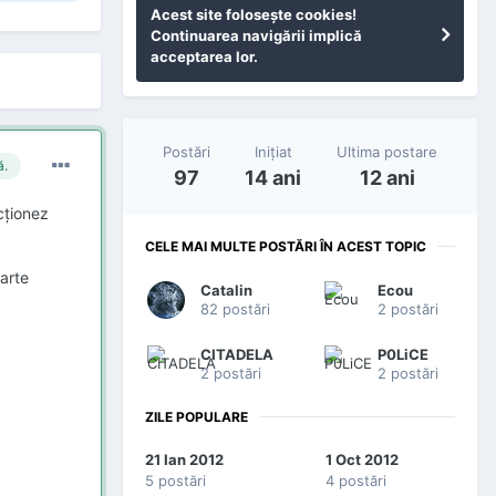
Acest site foloseşte cookies!
Continuarea navigării implică
acceptarea lor.
Postări
Iniţiat
Ultima postare
ă.
97
14 ani
12 ani
cţionez
CELE MAI MULTE POSTĂRI ÎN ACEST TOPIC
arte
Catalin
Ecou
82 postări
2 postări
CITADELA
P0LiCE
2 postări
2 postări
ZILE POPULARE
21 Ian 2012
1 Oct 2012
5 postări
4 postări