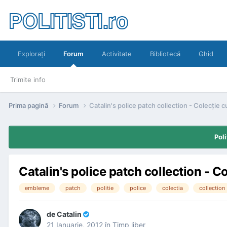
POLITISTI.ro
Exploraţi
Forum
Activitate
Bibliotecă
Ghid
Trimite info
Prima pagină
Forum
Catalin's police patch collection - Colecţie 
Poli
Catalin's police patch collection - C
embleme
patch
politie
police
colectia
collection
de
Catalin
21 Ianuarie, 2012
în
Timp liber