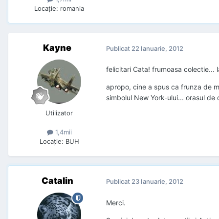
Locaţie
:
romania
Kayne
Publicat
22 Ianuarie, 2012
felicitari Cata! frumoasa colectie... 
apropo, cine a spus ca frunza de ma
simbolul New York-ului... orasul de
Utilizator
1,4mii
Locaţie
:
BUH
Catalin
Publicat
23 Ianuarie, 2012
Merci.