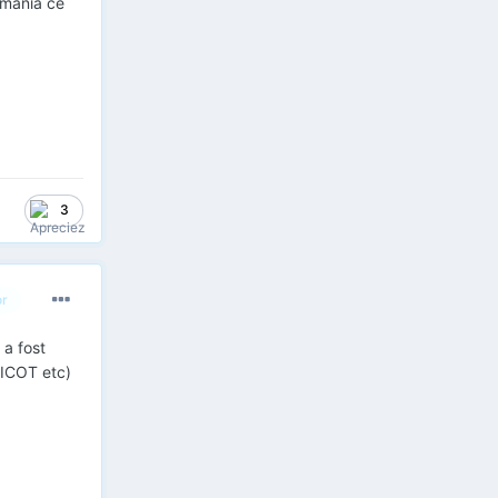
România ce
3
or
 a fost
IICOT etc)