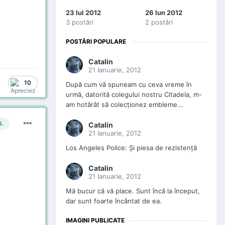
23 Iul 2012
26 Iun 2012
3 postări
2 postări
POSTĂRI POPULARE
Catalin
21 Ianuarie, 2012
10
După cum vă spuneam cu ceva vreme în
urmă, datorită colegului nostru Citadela, m-
am hotărât să colecţionez embleme...
ă.
Catalin
21 Ianuarie, 2012
Los Angeles Police: Şi piesa de rezistenţă
Catalin
21 Ianuarie, 2012
Mă bucur că vă place. Sunt încă la început,
dar sunt foarte încântat de ea.
IMAGINI PUBLICATE