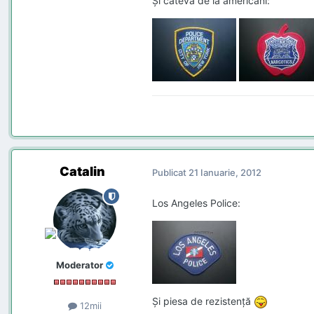
Şi câteva de la americani:
Catalin
Publicat
21 Ianuarie, 2012
Los Angeles Police:
Moderator
Şi piesa de rezistenţă
12mii