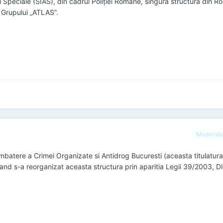
uni Speciale (SIAS), din cadrul Poliţiei Române, singura structură din 
 Grupului „ATLAS”.
Moderat
ere a Crimei Organizate si Antidrog Bucuresti (aceasta titulatura
and s-a reorganizat aceasta structura prin aparitia Legii 39/2003, D