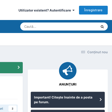
Înregistrare
Utilizator existent? Autentificare
Conţinut nou
ANUNŢURI
Important! Citeşte înainte de a posta
pe forum.
ri
2