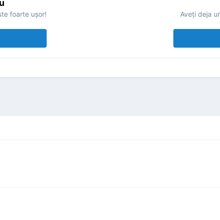
u
te foarte uşor!
Aveţi deja u
ă