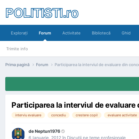
POLITISTI.ro
Exploraţi
Forum
Activitate
Bibliotecă
Ghid
Trimite info
Prima pagină
Forum
Participarea la interviul de evaluare din conc
Participarea la interviul de evaluare 
interviu evaluare
concediu
crestere copil
evaluare activitate
de
Neptun1976
6 Ianuarie, 2012
în
Discuţii pe teme profesionale