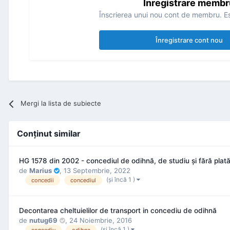
Înregistrare membr
Înscrierea unui nou cont de membru. Es
Înregistrare cont nou
Mergi la lista de subiecte
Conţinut similar
HG 1578 din 2002 - concediul de odihnă, de studiu şi fără plat
de
Marius
,
13 Septembrie, 2022
(şi încă 1 )
concedii
concediul
Decontarea cheltuielilor de transport in concediu de odihnă
de
nutug69
,
24 Noiembrie, 2016
(şi încă 1 )
concediu
odihna