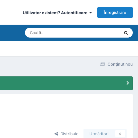
Înregistrare
Utilizator existent? Autentificare
Conţinut nou
Distribuie
Urmăritori
0