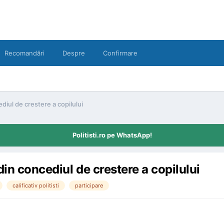
Recomandări
Despre
Confirmare
ediul de crestere a copilului
Politisti.ro pe WhatsApp!
din concediul de crestere a copilului
calificativ politisti
participare