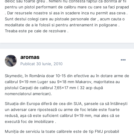
deloc sau foarte greu . Nimeni nu contesta faptul ca dorinta ar fii
pentru un pistol performant de calibru mare cu care sa faci prapad
. Dar resursele noastre si asa in scadere inca nu permit asa ceva .
Sunt destui colegi care au pistoale personale dar , acum cauta o
modalitate de a le folosii si pentru antrenament in poligoane .
Treaba este pe cale de rezolvare .
aromas
Publicat
30 Iunie, 2010
Skymedic, în România doar 10-15 din efective au în dotare arme de
calibrul 9x19 mm Luger sau 9x18 mm Makarov, majoritatea au
pistolul Carpaţi de calibrul 7,65x17 mm ( 32 acp după
nomenclatorul american).
Situaţia din Europa diferă de cea din SUA, şansele ca să întâlneşti
un adversar care ripostează cu arme de foc letale este foarte
redusă, aşa că este suficient calibrul 9x19 mm, mai ales că se
execută foc de imobilizare .
Muniţia de serviciu la toate calibrele este de tip FMJ probabil