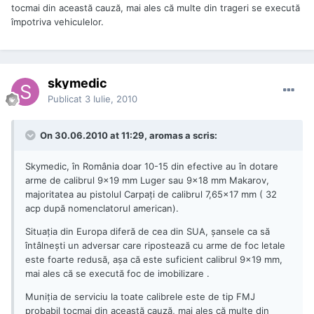
tocmai din această cauză, mai ales că multe din trageri se execută
împotriva vehiculelor.
skymedic
Publicat
3 Iulie, 2010
On 30.06.2010 at 11:29, aromas a scris:
Skymedic, în România doar 10-15 din efective au în dotare
arme de calibrul 9x19 mm Luger sau 9x18 mm Makarov,
majoritatea au pistolul Carpaţi de calibrul 7,65x17 mm ( 32
acp după nomenclatorul american).
Situaţia din Europa diferă de cea din SUA, şansele ca să
întâlneşti un adversar care ripostează cu arme de foc letale
este foarte redusă, aşa că este suficient calibrul 9x19 mm,
mai ales că se execută foc de imobilizare .
Muniţia de serviciu la toate calibrele este de tip FMJ
probabil tocmai din această cauză, mai ales că multe din