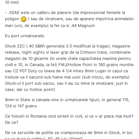
10 mm)
- .50AE este un calibru de placere (de impressionat femeile la
poligon
) sau de vinatoare, sau de aparare impotriva animalelor
mari (urs, de exemplu) la fel ca si .44 Magnum
Eu port urmatoarele:
Glock 22C (.40 S&W) generatia 3.5 modificat la tragaci, magazine
release, night sights si laser grip de la Crimson trace, combinatie
magazin de 10 gloante (in unele state capacitatea maxima pentru
civili e 10, in Canada, la fel) FMJ/Hollow Point in 180 grains munitie
sau CZ P07 Duty cu teava de 4 1/4 inhes 9mm Luger in cazul ca
trebuie sa il sacund sub haine mai usor (sub tricou, de exemplu)
Glock-ul il port sub sacou, sau il iau cu mine la vinatoare, just in
case, dar cu hollow point)
9mm in State si canada vine in urmatoarele tipuri, in general 115,
124 si 147 grains
Ce folositi in Romania cind sinteti in civil, si ce v-ar place mai mult?
De ce?
De ce serviciile de politie se cramponeaza de 9mm in Glock, in loc
sa se duca la calibrul .40, 45 sau 10mm?