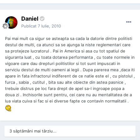
Daniel
Publicat
7 Iulie, 2010
Pai mai mult ca sigur se asteapta sa cada la datorie dintre politisti
destul de multi, ca atunci sa se ajunga la niste reglementari care
sa protejeze lucratorul . Pai in America si asa cu tot spatiul de
siguranta luat , cu toata dotarea performanta , cu toate normele in
vigoare care dau drepturi politistilor si tot sunt impuscati in
serviciu destul de multi oameni ai legii . Dupa parerea mea ,daca iti
apare in fata infractorul indiferent de ce natie este el , cu pistolul ,
furca , sabia , cutitul , bita sau alte obiecte din astea pasnice ,
trebuie distrus pe loc fara drept de apel sa-l ingroape popa a
doua zi . Inchisorile sunt pentru, cei care nu au mentalitatea de a
lua viata cuiva si fac si ei diverse fapte ce contavin normalitatii .
3 săptămâni mai târziu...