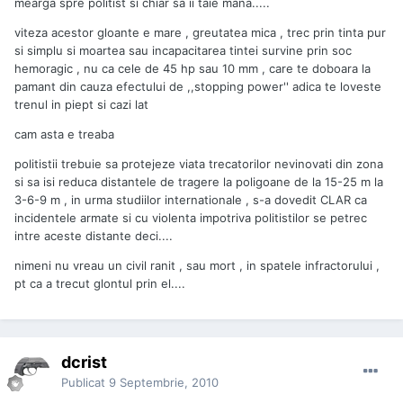
mearga spre politist si chiar sa ii taie mana.....
viteza acestor gloante e mare , greutatea mica , trec prin tinta pur
si simplu si moartea sau incapacitarea tintei survine prin soc
hemoragic , nu ca cele de 45 hp sau 10 mm , care te doboara la
pamant din cauza efectului de ,,stopping power'' adica te loveste
trenul in piept si cazi lat
cam asta e treaba
politistii trebuie sa protejeze viata trecatorilor nevinovati din zona
si sa isi reduca distantele de tragere la poligoane de la 15-25 m la
3-6-9 m , in urma studiilor internationale , s-a dovedit CLAR ca
incidentele armate si cu violenta impotriva politistilor se petrec
intre aceste distante deci....
nimeni nu vreau un civil ranit , sau mort , in spatele infractorului ,
pt ca a trecut glontul prin el....
dcrist
Publicat
9 Septembrie, 2010