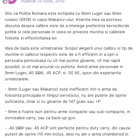
Publicat
25 Iunie, 2010
Stiu ca Politia Romana este echipata cu 9mm Luger sau 9mm
rusesc (9X18) in cazul Makarov-ului. Intentia mea sa pornesc
discutia despre calibre este de a intelege preferinta serviciilorde
politie si cele personale in ceea ce priveste munitia si calibrele
folosite si effectivitatea lor.
Idea de baza este urmatoarea: Scopul alegerii unui calibru si tip de
munitie in calibrul respectiv este de a fi efficient in a opri o
persoana periculoasa cu cit mai putine gloante, cit mai rapid
possibil, si cit mai accurat cu putinta. Avind arme personale in
9mm Luger,.40 S&W, .45 ACP, si .50 AE, spun din experienta
urmatoarele:
- 9mm (Luger sau Makarov) este inefficient intr-o arma de
folosinta principala in timpul serviciului, nu are putere de oprire
suficienta, chiar si cu gloante de 147 grain sau +P
- 9mm e foarte bun pentru arme compacte sau sub-compacte, in
concealed carry, sau ca back-up gun
- .40 S&W sau .45 ACP sint perfecte pentru duty carry, din cauza
puterii de oprire (10 mm inclus, desi nu am o arma chambered in