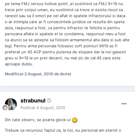
pe tema FMJ versus hollow point ,ei sustinind ca FMJ 9x19 nu
trece prin corpul uman, eu sustinind ca trece si exista riscul sa
ranesti sau sa il omori pe cel aflat in spatele infractorului si daca
s-ar intimpla care ar fi consecintele juridice ce rezulta din speta
asta, raspunsul a fost, ca pentru infractor te felicita si pentru
persoana aflata in spatele ei te condamna, raspunsul meu a fost
ca atunci sa se astepte sa folosim armamentul alta data si sub alte
legi. Pentru arma personala folosesc soft pointuri 9X19 as fi
preferat un 45 ACP pentru puterea de stopare dar la noi gasesti
greu si 9x19 la un pret decent, nu mai zic de cal.45 care este
aproape dublu.
Modificat
2 August, 2010
de dcrist
strabunul
Publicat
4 August, 2010
Din cate observ, se poarta glock-ul
Trebuie sa recunosc faptul ca, la noi, eu personal am starnit o