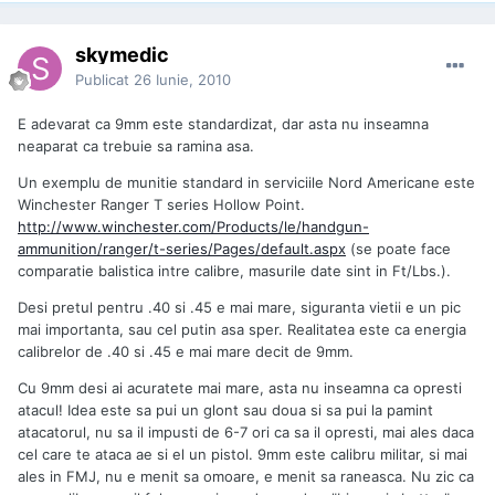
skymedic
Publicat
26 Iunie, 2010
E adevarat ca 9mm este standardizat, dar asta nu inseamna
neaparat ca trebuie sa ramina asa.
Un exemplu de munitie standard in serviciile Nord Americane este
Winchester Ranger T series Hollow Point.
http://www.winchester.com/Products/le/handgun-
ammunition/ranger/t-series/Pages/default.aspx
(se poate face
comparatie balistica intre calibre, masurile date sint in Ft/Lbs.).
Desi pretul pentru .40 si .45 e mai mare, siguranta vietii e un pic
mai importanta, sau cel putin asa sper. Realitatea este ca energia
calibrelor de .40 si .45 e mai mare decit de 9mm.
Cu 9mm desi ai acuratete mai mare, asta nu inseamna ca opresti
atacul! Idea este sa pui un glont sau doua si sa pui la pamint
atacatorul, nu sa il impusti de 6-7 ori ca sa il opresti, mai ales daca
cel care te ataca ae si el un pistol. 9mm este calibru militar, si mai
ales in FMJ, nu e menit sa omoare, e menit sa raneasca. Nu zic ca