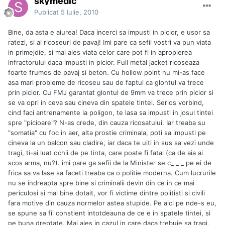
skymedic
Publicat
5 Iulie, 2010
Bine, da asta e aiurea! Daca incerci sa impusti in picior, e usor sa
ratezi, si ai ricoseuri de pavaj! Imi pare ca sefii vostri va pun viata
in primejdie, si mai ales viata celor care pot fi in apropierea
infractorului daca impusti in picior. Full metal jacket ricoseaza
foarte frumos de pavaj si beton. Cu hollow point nu mi-as face
asa mari probleme de ricoseu sau de faptul ca glontul va trece
prin picior. Cu FMJ garantat glontul de 9mm va trece prin picior si
se va opri in ceva sau cineva din spatele tintei. Serios vorbind,
cind faci antrenamente la poligon, te lasa sa impusti in josul tintei
spre "picioare"? N-as crede, din cauza ricosatului. Iar treaba su
"somatia" cu foc in aer, alta prostie criminala, poti sa impusti pe
cineva la un balcon sau cladire, iar daca te uiti in sus sa vezi unde
tragi, ti-ai luat ochii de pe tinta, care poate fi fatal (ca de aia ai
scos arma, nu?). imi pare ga sefii de la Minister se c_ _ _ pe ei de
frica sa va lase sa faceti treaba ca o politie moderna. Cum lucrurile
nu se indreapta spre bine si criminalii devin din ce in ce mai
periculosi si mai bine dotait, vor fi victime dintre politisti si civili
fara motive din cauza normelor astea stupide. Pe aici pe nde-s eu,
se spune sa fii constient intotdeauna de ce e in spatele tintei, si
pe buna dreptate. Mai ales in cazul in care daca trebuie sa tragi,