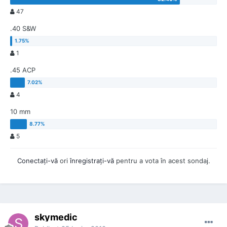
47
.40 S&W
1
.45 ACP
4
10 mm
5
Conectaţi-vă
ori
înregistraţi-vă
pentru a vota în acest sondaj.
skymedic