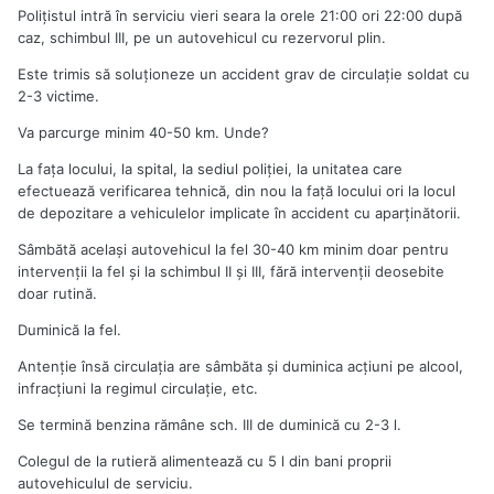
Polițistul intră în serviciu vieri seara la orele 21:00 ori 22:00 după
caz, schimbul III, pe un autovehicul cu rezervorul plin.
Este trimis să soluționeze un accident grav de circulație soldat cu
2-3 victime.
Va parcurge minim 40-50 km. Unde?
La fața locului, la spital, la sediul poliției, la unitatea care
efectuează verificarea tehnică, din nou la față locului ori la locul
de depozitare a vehiculelor implicate în accident cu aparținătorii.
Sâmbătă același autovehicul la fel 30-40 km minim doar pentru
intervenții la fel şi la schimbul II şi III, fără intervenții deosebite
doar rutină.
Duminică la fel.
Antenţie însă circulația are sâmbăta și duminica acțiuni pe alcool,
infracțiuni la regimul circulație, etc.
Se termină benzina rămâne sch. III de duminică cu 2-3 l.
Colegul de la rutieră alimentează cu 5 l din bani proprii
autovehiculul de serviciu.