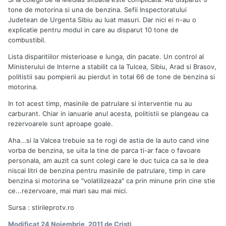
tone de motorina si una de benzina. Sefii Inspectoratului
Judetean de Urgenta Sibiu au luat masuri. Dar nici ei n-au o
explicatie pentru modul in care au disparut 10 tone de
combustibil.
Lista disparitiilor misterioase e lunga, din pacate. Un control al
Ministerului de Interne a stabilit ca la Tulcea, Sibiu, Arad si Brasov,
politistii sau pompierii au pierdut in total 66 de tone de benzina si
motorina.
In tot acest timp, masinile de patrulare si interventie nu au
carburant. Chiar in ianuarie anul acesta, politistii se plangeau ca
rezervoarele sunt aproape goale.
Aha...si la Valcea trebuie sa te rogi de astia de la auto cand vine
vorba de benzina, se uita la tine de parca ti-ar face o favoare
personala, am auzit ca sunt colegi care le duc tuica ca sa le dea
niscai litri de benzina pentru masinile de patrulare, timp in care
benzina si motorina se "volatilizeaza" ca prin minune prin cine stie
ce...rezervoare, mai mari sau mai mici.
Sursa : stirileprotv.ro
Modificat
24 Noiembrie, 2011
de Cristi