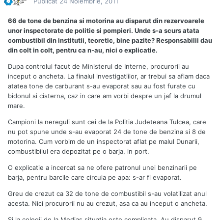
Publicat
24 Noiembrie, 2011
66 de tone de benzina si motorina au disparut din rezervoarele
unor inspectorate de politie si pompieri. Unde s-a scurs atata
combustibil din institutii, teoretic, bine pazite? Responsabilii dau
din colt in colt, pentru ca n-au, nici o explicatie.
Dupa controlul facut de Ministerul de Interne, procurorii au
inceput o ancheta. La finalul investigatiilor, ar trebui sa aflam daca
atatea tone de carburant s-au evaporat sau au fost furate cu
bidonul si cisterna, caz in care am vorbi despre un jaf la drumul
mare.
Campioni la nereguli sunt cei de la Politia Judeteana Tulcea, care
nu pot spune unde s-au evaporat 24 de tone de benzina si 8 de
motorina. Cum vorbim de un inspectorat aflat pe malul Dunarii,
combustibilul era depozitat pe o barja, in port.
O explicatie a incercat sa ne ofere patronul unei benzinarii pe
barja, pentru barcile care circula pe apa: s-ar fi evaporat.
Greu de crezut ca 32 de tone de combustibil s-au volatilizat anul
acesta. Nici procurorii nu au crezut, asa ca au inceput o ancheta.
Si la colegii de la Medias situatia este complicata. Au disparut 9