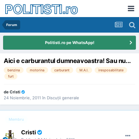
POLITISTI.ro
Forum
Politisti.ro pe WhatsApp!
Aici e carburantul dumneavoastra! Sau nu...
benzina
motorina
carburant
M.A.I.
iresposabilitate
furt
de
Cristi
24 Noiembrie, 2011
în
Discuţii generale
Membru
Cristi