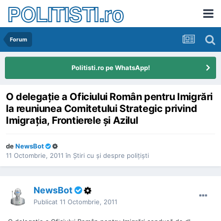
POLITISTI.ro
Forum
Politisti.ro pe WhatsApp!
O delegaţie a Oficiului Român pentru Imigrări
la reuniunea Comitetului Strategic privind
Imigraţia, Frontierele şi Azilul
de
NewsBot
11 Octombrie, 2011
în
Ştiri cu şi despre poliţişti
NewsBot
Publicat
11 Octombrie, 2011