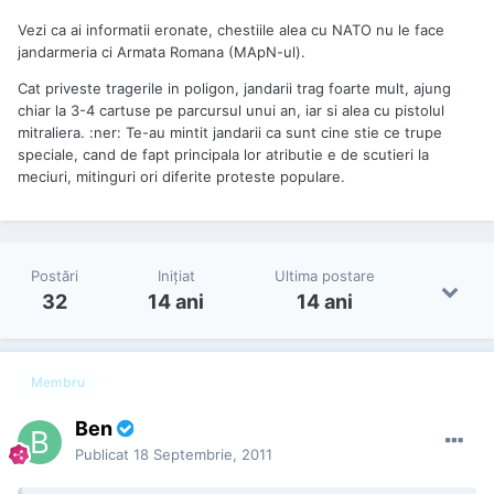
Vezi ca ai informatii eronate, chestiile alea cu NATO nu le face
jandarmeria ci Armata Romana (MApN-ul).
Cat priveste tragerile in poligon, jandarii trag foarte mult, ajung
chiar la 3-4 cartuse pe parcursul unui an, iar si alea cu pistolul
mitraliera. :ner: Te-au mintit jandarii ca sunt cine stie ce trupe
speciale, cand de fapt principala lor atributie e de scutieri la
meciuri, mitinguri ori diferite proteste populare.
Postări
Iniţiat
Ultima postare
32
14 ani
14 ani
Membru
Ben
Publicat
18 Septembrie, 2011