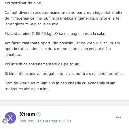
extraordinar de bine..
Ca fapt divers,in aceeasi maniera-sa nu par vreun ingamfat si plin
de mine,eram cel mai bun la gramatica in generala,la istorie la fel
iar engleza mi-a placut de mic...
Fizic stau bine (1.85,76 kg)..O sa ma bag din nou la sala.
Am facut cam toate sporturile posibile ,iar de vreo 8-9 ani m-am
oprit la fotbal...Joc cam de 4 ori pe saptamana,cel putin 1 h
jumatate..
Voi intesifica antrenamentele de pe acum...
Si bineinteles ma voi pregati intensiv si pentru examenul teoretic..
Cam de vreun an mi-am pus in cap chestia cu Academia si am
realizat ca aici e de mine..
Xtrem
Publicat
18 Septembrie, 2011