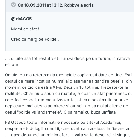
On 18.09.2011 at 13:12, Robbye a scris:
@ drAGO5
Mersi de sfat !
Cred ca merg pe Politie..
.... si uite asa tot restul vietii lui s-a decis pe un forum, in cateva
minute.
Omule, eu ma refeream la exemplele copilaresti date de tine. Esti
destul de mare incat sa nu mai ai o asemenea gandire puerila, din
moment ce zici ca esti a XII-a. Deci un 18 tot ii ai. Trezeste-te la
realitate. Chiar nu o spun cu rautate, e doar un sfat prietenesc cu
care faci ce vrei, dar maturizeaza-te, pt ca o sa ai multe suprize
neplacute, mai ales la admitere si atunci n-o sa mai ai dileme de
genul "politie vs jandarmerie". O sa ramai cu buza umflata
PS Gasesti toate informatiile necesare pe site-ul Academiei,
despre metodologii, conditii, care sunt cam aceleasi in fiecare an
.... daca depuneai un minim efort. Invata sa te descurci si singur,