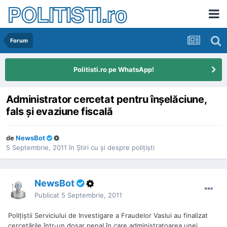
POLITISTI.ro
Forum
Politisti.ro pe WhatsApp!
Administrator cercetat pentru înşelăciune,
fals şi evaziune fiscală
de
NewsBot
5 Septembrie, 2011
în
Ştiri cu şi despre poliţişti
NewsBot
Publicat
5 Septembrie, 2011
Poliţiştii Serviciului de Investigare a Fraudelor Vaslui au finalizat
cercetările într-un dosar penal în care administratoarea unei