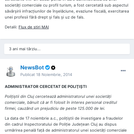
societăţi comerciale cu profil turism, a fost cercetată sub aspectul
săvârşirii infracţiunilor de înşelăciune, evaziune fiscală, exercitarea
unei profesii fără drept şi fals şi uz de fals.
Detalii:
Flux de stiri
MAI
3 ani mai târziu...
NewsBot
Publicat
18 Noiembrie, 2014
ADMINISTRATOR CERCETAT DE POLIŢIŞTI
Poliţiştii din Cluj cercetează administratorul unei societăţi
comerciale, bănuit că ar fi folosit în interes personal creditul
firmei, cauzând un prejudiciu de peste 125.000 de lei.
La data de 17 noiembrie a.c., poliţiştii de investigare a fraudelor
din cadrul Inspectoratului de Poliţie Judeţean Cluj au dispus
urmărirea penală faţă de administratorul unei societăţi comerciale