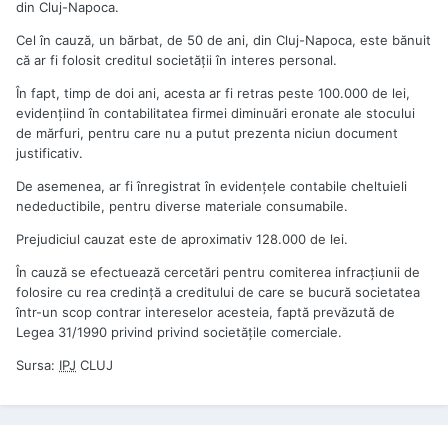
din Cluj-Napoca.
Cel în cauză, un bărbat, de 50 de ani, din Cluj-Napoca, este bănuit
că ar fi folosit creditul societăţii în interes personal.
În fapt, timp de doi ani, acesta ar fi retras peste 100.000 de lei,
evidenţiind în contabilitatea firmei diminuări eronate ale stocului
de mărfuri, pentru care nu a putut prezenta niciun document
justificativ.
De asemenea, ar fi înregistrat în evidenţele contabile cheltuieli
nedeductibile, pentru diverse materiale consumabile.
Prejudiciul cauzat este de aproximativ 128.000 de lei.
În cauză se efectuează cercetări pentru comiterea infracţiunii de
folosire cu rea credinţă a creditului de care se bucură societatea
într-un scop contrar intereselor acesteia, faptă prevăzută de
Legea 31/1990 privind privind societăţile comerciale.
Sursa:
IPJ
CLUJ