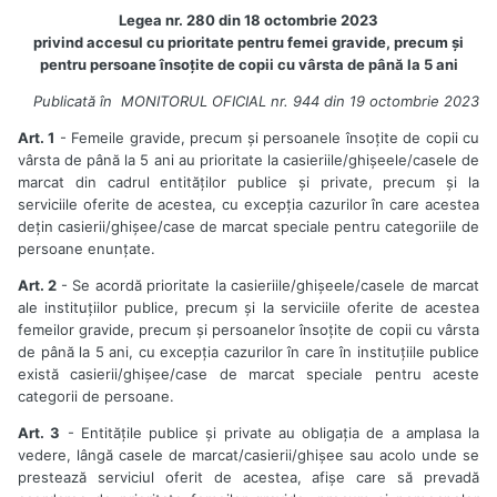
Legea nr. 280 din 18 octombrie 2023
privind accesul cu prioritate pentru femei gravide, precum și
pentru persoane însoțite de copii cu vârsta de până la 5 ani
Publicată în MONITORUL OFICIAL nr. 944 din 19 octombrie 2023
Art. 1
- Femeile gravide, precum și persoanele însoțite de copii cu
vârsta de până la 5 ani au prioritate la casieriile/ghișeele/casele de
marcat din cadrul entităților publice și private, precum și la
serviciile oferite de acestea, cu excepția cazurilor în care acestea
dețin casierii/ghișee/case de marcat speciale pentru categoriile de
persoane enunțate.
Art. 2
- Se acordă prioritate la casieriile/ghișeele/casele de marcat
ale instituțiilor publice, precum și la serviciile oferite de acestea
femeilor gravide, precum și persoanelor însoțite de copii cu vârsta
de până la 5 ani, cu excepția cazurilor în care în instituțiile publice
există casierii/ghișee/case de marcat speciale pentru aceste
categorii de persoane.
Art. 3
- Entitățile publice și private au obligația de a amplasa la
vedere, lângă casele de marcat/casierii/ghișee sau acolo unde se
prestează serviciul oferit de acestea, afișe care să prevadă